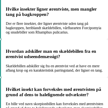
Hvilke insekter ligner ørentviste, men mangler
tang på bagkroppen?
Der er flere insekter, der ligner ørentviste uden tang på
bagkroppen, heriblandt skældebillen, vårfluearten Forcipomyia
og snudebiller som Rhamphus pulicarius.
Hvordan adskiller man en skældebillen fra en
ørentvist udseendemæssigt?
Skældebillen adskiller sig fra en ørentvist ved at have en mere
aflang krop og en karakteristisk parringstand, der ligner en tang.
Hvilket insekt kan forveksles med ørentvisten på
grund af dens to halelignende udvækster?
En bille ved navn skorpionbillen kan forveksles med ørentvisten