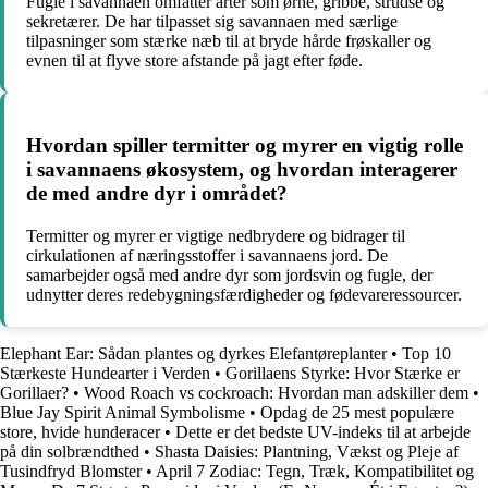
Fugle i savannaen omfatter arter som ørne, gribbe, strudse og
sekretærer. De har tilpasset sig savannaen med særlige
tilpasninger som stærke næb til at bryde hårde frøskaller og
evnen til at flyve store afstande på jagt efter føde.
Hvordan spiller termitter og myrer en vigtig rolle
i savannaens økosystem, og hvordan interagerer
de med andre dyr i området?
Termitter og myrer er vigtige nedbrydere og bidrager til
cirkulationen af næringsstoffer i savannaens jord. De
samarbejder også med andre dyr som jordsvin og fugle, der
udnytter deres redebygningsfærdigheder og fødevareressourcer.
Elephant Ear: Sådan plantes og dyrkes Elefantøreplanter
•
Top 10
Stærkeste Hundearter i Verden
•
Gorillaens Styrke: Hvor Stærke er
Gorillaer?
•
Wood Roach vs cockroach: Hvordan man adskiller dem
•
Blue Jay Spirit Animal Symbolisme
•
Opdag de 25 mest populære
store, hvide hunderacer
•
Dette er det bedste UV-indeks til at arbejde
på din solbrændthed
•
Shasta Daisies: Plantning, Vækst og Pleje af
Tusindfryd Blomster
•
April 7 Zodiac: Tegn, Træk, Kompatibilitet og