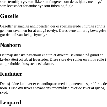
store termitbjerge, som ikke kun fungerer som deres hjem, men også
som levesteder for andre dyr som firben og fugle.
Gazelle
Gazeller er smidige antilopearter, der er specialiserede i hurtige sprints
gennem savannen for at undgå rovdyr. Deres evne til hurtig bevægelse
gør dem til vanskelige byttedyr.
Nashorn
Det majestætiske næsehorn er et truet dyreart i savannen på grund af
krybskytteri og tab af levesteder. Disse store dyr spiller en vigtig rolle i
at opretholde økosystemets balance.
Kudutær
Den sjældne kudutær er en antilopeart med imponerende spiralformede
horn. Disse dyr trives i savannens træområder, hvor de lever af løv og
skud.
Leopard