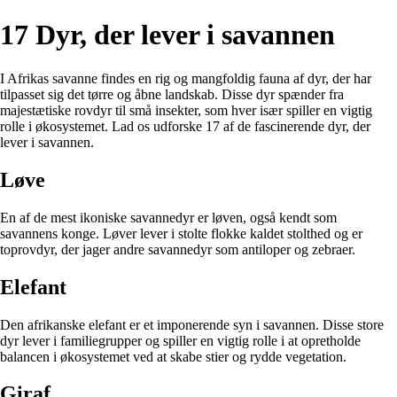
17 Dyr, der lever i savannen
I Afrikas savanne findes en rig og mangfoldig fauna af dyr, der har
tilpasset sig det tørre og åbne landskab. Disse dyr spænder fra
majestætiske rovdyr til små insekter, som hver især spiller en vigtig
rolle i økosystemet. Lad os udforske 17 af de fascinerende dyr, der
lever i savannen.
Løve
En af de mest ikoniske savannedyr er løven, også kendt som
savannens konge. Løver lever i stolte flokke kaldet stolthed og er
toprovdyr, der jager andre savannedyr som antiloper og zebraer.
Elefant
Den afrikanske elefant er et imponerende syn i savannen. Disse store
dyr lever i familiegrupper og spiller en vigtig rolle i at opretholde
balancen i økosystemet ved at skabe stier og rydde vegetation.
Giraf