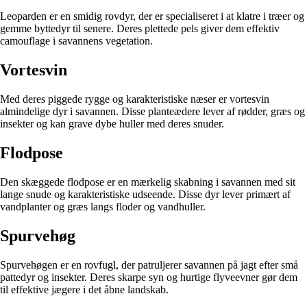
Leoparden er en smidig rovdyr, der er specialiseret i at klatre i træer og
gemme byttedyr til senere. Deres plettede pels giver dem effektiv
camouflage i savannens vegetation.
Vortesvin
Med deres piggede rygge og karakteristiske næser er vortesvin
almindelige dyr i savannen. Disse planteædere lever af rødder, græs og
insekter og kan grave dybe huller med deres snuder.
Flodpose
Den skæggede flodpose er en mærkelig skabning i savannen med sit
lange snude og karakteristiske udseende. Disse dyr lever primært af
vandplanter og græs langs floder og vandhuller.
Spurvehøg
Spurvehøgen er en rovfugl, der patruljerer savannen på jagt efter små
pattedyr og insekter. Deres skarpe syn og hurtige flyveevner gør dem
til effektive jægere i det åbne landskab.