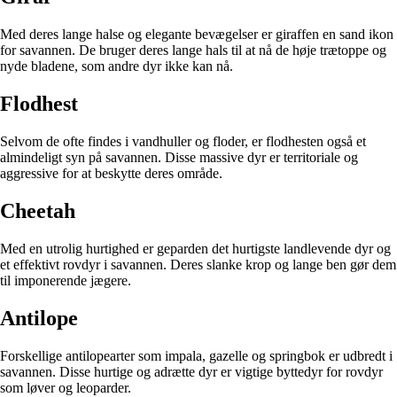
Med deres lange halse og elegante bevægelser er giraffen en sand ikon
for savannen. De bruger deres lange hals til at nå de høje trætoppe og
nyde bladene, som andre dyr ikke kan nå.
Flodhest
Selvom de ofte findes i vandhuller og floder, er flodhesten også et
almindeligt syn på savannen. Disse massive dyr er territoriale og
aggressive for at beskytte deres område.
Cheetah
Med en utrolig hurtighed er geparden det hurtigste landlevende dyr og
et effektivt rovdyr i savannen. Deres slanke krop og lange ben gør dem
til imponerende jægere.
Antilope
Forskellige antilopearter som impala, gazelle og springbok er udbredt i
savannen. Disse hurtige og adrætte dyr er vigtige byttedyr for rovdyr
som løver og leoparder.