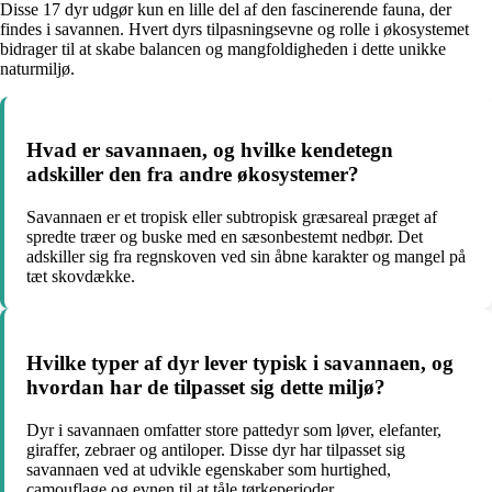
Disse 17 dyr udgør kun en lille del af den fascinerende fauna, der
findes i savannen. Hvert dyrs tilpasningsevne og rolle i økosystemet
bidrager til at skabe balancen og mangfoldigheden i dette unikke
naturmiljø.
Hvad er savannaen, og hvilke kendetegn
adskiller den fra andre økosystemer?
Savannaen er et tropisk eller subtropisk græsareal præget af
spredte træer og buske med en sæsonbestemt nedbør. Det
adskiller sig fra regnskoven ved sin åbne karakter og mangel på
tæt skovdække.
Hvilke typer af dyr lever typisk i savannaen, og
hvordan har de tilpasset sig dette miljø?
Dyr i savannaen omfatter store pattedyr som løver, elefanter,
giraffer, zebraer og antiloper. Disse dyr har tilpasset sig
savannaen ved at udvikle egenskaber som hurtighed,
camouflage og evnen til at tåle tørkeperioder.