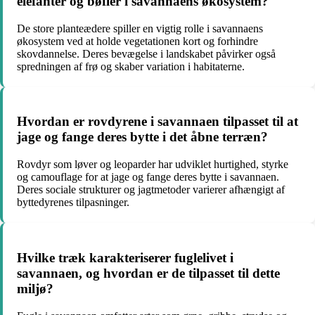
elefanter og bøfler i savannaens økosystem?
De store planteædere spiller en vigtig rolle i savannaens
økosystem ved at holde vegetationen kort og forhindre
skovdannelse. Deres bevægelse i landskabet påvirker også
spredningen af frø og skaber variation i habitaterne.
Hvordan er rovdyrene i savannaen tilpasset til at
jage og fange deres bytte i det åbne terræn?
Rovdyr som løver og leoparder har udviklet hurtighed, styrke
og camouflage for at jage og fange deres bytte i savannaen.
Deres sociale strukturer og jagtmetoder varierer afhængigt af
byttedyrenes tilpasninger.
Hvilke træk karakteriserer fuglelivet i
savannaen, og hvordan er de tilpasset til dette
miljø?