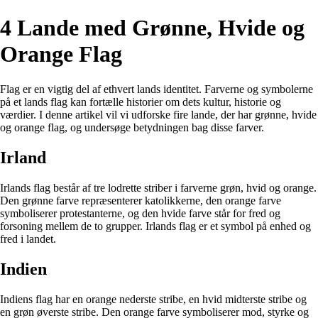
4 Lande med Grønne, Hvide og
Orange Flag
Flag er en vigtig del af ethvert lands identitet. Farverne og symbolerne
på et lands flag kan fortælle historier om dets kultur, historie og
værdier. I denne artikel vil vi udforske fire lande, der har grønne, hvide
og orange flag, og undersøge betydningen bag disse farver.
Irland
Irlands flag består af tre lodrette striber i farverne grøn, hvid og orange.
Den grønne farve repræsenterer katolikkerne, den orange farve
symboliserer protestanterne, og den hvide farve står for fred og
forsoning mellem de to grupper. Irlands flag er et symbol på enhed og
fred i landet.
Indien
Indiens flag har en orange nederste stribe, en hvid midterste stribe og
en grøn øverste stribe. Den orange farve symboliserer mod, styrke og