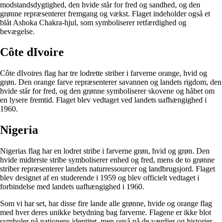
modstandsdygtighed, den hvide står for fred og sandhed, og den
grønne repræsenterer fremgang og vækst. Flaget indeholder også et
blåt Ashoka Chakra-hjul, som symboliserer retfærdighed og
bevægelse.
Côte dIvoire
Côte dIvoires flag har tre lodrette striber i farverne orange, hvid og
grøn. Den orange farve repræsenterer savannen og landets rigdom, den
hvide står for fred, og den grønne symboliserer skovene og håbet om
en lysere fremtid. Flaget blev vedtaget ved landets uafhængighed i
1960.
Nigeria
Nigerias flag har en lodret stribe i farverne grøn, hvid og grøn. Den
hvide midterste stribe symboliserer enhed og fred, mens de to grønne
striber repræsenterer landets naturressourcer og landbrugsjord. Flaget
blev designet af en studerende i 1959 og blev officielt vedtaget i
forbindelse med landets uafhængighed i 1960.
Som vi har set, har disse fire lande alle grønne, hvide og orange flag
med hver deres unikke betydning bag farverne. Flagene er ikke blot
symboler på nationens identitet, men også på de værdier og historier,