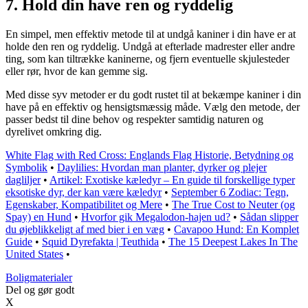
7. Hold din have ren og ryddelig
En simpel, men effektiv metode til at undgå kaniner i din have er at
holde den ren og ryddelig. Undgå at efterlade madrester eller andre
ting, som kan tiltrække kaninerne, og fjern eventuelle skjulesteder
eller rør, hvor de kan gemme sig.
Med disse syv metoder er du godt rustet til at bekæmpe kaniner i din
have på en effektiv og hensigtsmæssig måde. Vælg den metode, der
passer bedst til dine behov og respekter samtidig naturen og
dyrelivet omkring dig.
White Flag with Red Cross: Englands Flag Historie, Betydning og
Symbolik
•
Daylilies: Hvordan man planter, dyrker og plejer
dagliljer
•
Artikel: Exotiske kæledyr – En guide til forskellige typer
eksotiske dyr, der kan være kæledyr
•
September 6 Zodiac: Tegn,
Egenskaber, Kompatibilitet og Mere
•
The True Cost to Neuter (og
Spay) en Hund
•
Hvorfor gik Megalodon-hajen ud?
•
Sådan slipper
du øjeblikkeligt af med bier i en væg
•
Cavapoo Hund: En Komplet
Guide
•
Squid Dyrefakta | Teuthida
•
The 15 Deepest Lakes In The
United States
•
Boligmaterialer
Del og gør godt
X