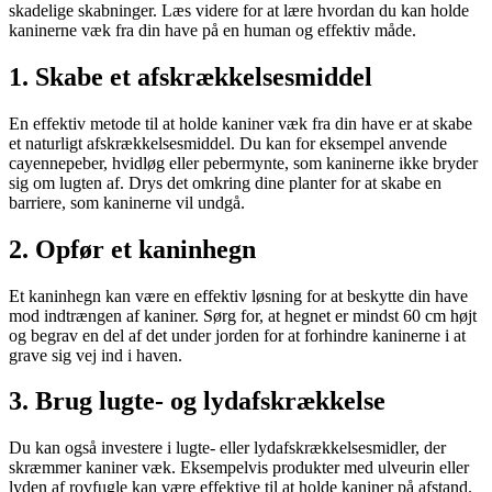
skadelige skabninger. Læs videre for at lære hvordan du kan holde
kaninerne væk fra din have på en human og effektiv måde.
1. Skabe et afskrækkelsesmiddel
En effektiv metode til at holde kaniner væk fra din have er at skabe
et naturligt afskrækkelsesmiddel. Du kan for eksempel anvende
cayennepeber, hvidløg eller pebermynte, som kaninerne ikke bryder
sig om lugten af. Drys det omkring dine planter for at skabe en
barriere, som kaninerne vil undgå.
2. Opfør et kaninhegn
Et kaninhegn kan være en effektiv løsning for at beskytte din have
mod indtrængen af kaniner. Sørg for, at hegnet er mindst 60 cm højt
og begrav en del af det under jorden for at forhindre kaninerne i at
grave sig vej ind i haven.
3. Brug lugte- og lydafskrækkelse
Du kan også investere i lugte- eller lydafskrækkelsesmidler, der
skræmmer kaniner væk. Eksempelvis produkter med ulveurin eller
lyden af rovfugle kan være effektive til at holde kaniner på afstand.