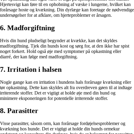
Hjertesvigt kan føre til en ophobning af væske i lungerne, hvilket kan
forårsage hoste og kvækning. Din dyrlæge kan foretage de nødvendige
undersøgelser for at afklare, om hjerteproblemer er årsagen.
6. Madforgiftning
Hvis din hund pludseligt begynder at kvække, kan det skyldes
madforgiftning. Tjek din hunds kost og sørg for, at den ikke har spist
noget forkert. Hold også øje med symptomer på opkastning eller
diarré, der kan følge med madforgiftning.
7. Irritation i halsen
Nogle gange kan en irritation i hundens hals forårsage kvækning eller
tør opkastning. Dette kan skyldes alt fra overdreven gøen til at indtage
irriterende stoffer. Det er vigtigt at holde øje med din hund og
minimere eksponeringen for potentielle irriterende stoffer.
8. Parasitter
Visse parasitter, såsom orm, kan forårsage fordøjelsesproblemer og
kvækning hos hunde. Det er vigtigt at holde din hunds ormekur