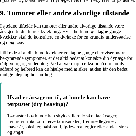
opdateret og konsultere din dyrlæge, hvis du er bekymret for parasitter.
9. Tumorer eller andre alvorlige tilstande
I sjældne tilfælde kan tumorer eller andre alvorlige tilstande være
årsagen til din hunds kvækning. Hvis din hund gentagne gange
kvækker, skal du konsultere en dyrlæge for en grundig undersøgelse
og diagnose.
I tilfælde af at din hund kvækker gentagne gange eller viser andre
bekymrende symptomer, er det altid bedst at kontakte din dyrlæge for
rådgivning og vejledning. Ved at være opmærksom på din hunds
adfærd og helbred kan du hjælpe med at sikre, at den får den bedst
mulige pleje og behandling.
Hvad er årsagerne til, at hunde kan have
tørpuster (dry heaving)?
Tørpuster hos hunde kan skyldes flere forskellige årsager,
herunder irritation i mave-tarmkanalen, fremmedlegemer,
mavesår, toksiner, halsbrand, fødevareallergier eller endda stress
og angst.