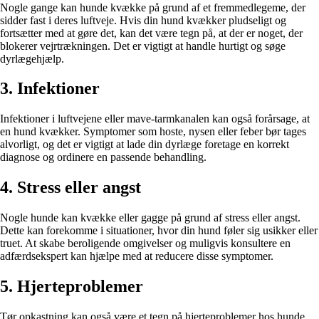
Nogle gange kan hunde kvække på grund af et fremmedlegeme, der
sidder fast i deres luftveje. Hvis din hund kvækker pludseligt og
fortsætter med at gøre det, kan det være tegn på, at der er noget, der
blokerer vejrtrækningen. Det er vigtigt at handle hurtigt og søge
dyrlægehjælp.
3. Infektioner
Infektioner i luftvejene eller mave-tarmkanalen kan også forårsage, at
en hund kvækker. Symptomer som hoste, nysen eller feber bør tages
alvorligt, og det er vigtigt at lade din dyrlæge foretage en korrekt
diagnose og ordinere en passende behandling.
4. Stress eller angst
Nogle hunde kan kvække eller gagge på grund af stress eller angst.
Dette kan forekomme i situationer, hvor din hund føler sig usikker eller
truet. At skabe beroligende omgivelser og muligvis konsultere en
adfærdsekspert kan hjælpe med at reducere disse symptomer.
5. Hjerteproblemer
Tør opkastning kan også være et tegn på hjerteproblemer hos hunde.