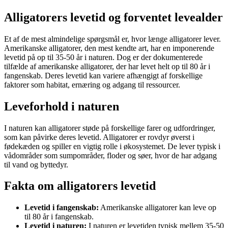
Alligatorers levetid og forventet levealder
Et af de mest almindelige spørgsmål er, hvor længe alligatorer lever.
Amerikanske alligatorer, den mest kendte art, har en imponerende
levetid på op til 35-50 år i naturen. Dog er der dokumenterede
tilfælde af amerikanske alligatorer, der har levet helt op til 80 år i
fangenskab. Deres levetid kan variere afhængigt af forskellige
faktorer som habitat, ernæring og adgang til ressourcer.
Leveforhold i naturen
I naturen kan alligatorer støde på forskellige farer og udfordringer,
som kan påvirke deres levetid. Alligatorer er rovdyr øverst i
fødekæden og spiller en vigtig rolle i økosystemet. De lever typisk i
vådområder som sumpområder, floder og søer, hvor de har adgang
til vand og byttedyr.
Fakta om alligatorers levetid
Levetid i fangenskab:
Amerikanske alligatorer kan leve op
til 80 år i fangenskab.
Levetid i naturen:
I naturen er levetiden typisk mellem 35-50