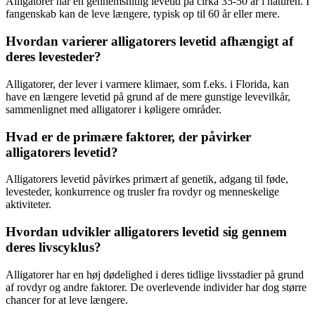
Alligatorer har en gennemsnitlig levetid på cirka 35-50 år i naturen. I
fangenskab kan de leve længere, typisk op til 60 år eller mere.
Hvordan varierer alligatorers levetid afhængigt af
deres levesteder?
Alligatorer, der lever i varmere klimaer, som f.eks. i Florida, kan
have en længere levetid på grund af de mere gunstige levevilkår,
sammenlignet med alligatorer i køligere områder.
Hvad er de primære faktorer, der påvirker
alligatorers levetid?
Alligatorers levetid påvirkes primært af genetik, adgang til føde,
levesteder, konkurrence og trusler fra rovdyr og menneskelige
aktiviteter.
Hvordan udvikler alligatorers levetid sig gennem
deres livscyklus?
Alligatorer har en høj dødelighed i deres tidlige livsstadier på grund
af rovdyr og andre faktorer. De overlevende individer har dog større
chancer for at leve længere.