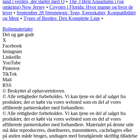
land i verden, der starter med Q
•
The 3 Best Aquariums i (og
omkring) New Jersey
•
Coyotes i Florida: Hvor mange og hvor de
lever
•
September 28 Stjernetegn: Tegn, Egenskaber, Kompatibilitet
og Mere
•
Types of Beetles: Den Komplette Liste
•
Boligmaterialer
Del og gør godt
X
Facebook
Instagram
LinkedIn
YouTube
Pinterest
TikTok
Mail
RSS
© Beskyttet af ophavsretsloven.
© Alle rettigheder forbeholdes. Vi kan tjene en del af salget fra
produkter, der er købt via vores websted som en del af vores
affilierede partnerskaber med forhandlere.
© Alle rettigheder forbeholdes. Vi kan tjene en del af salget fra
produkter, der er købt via vores websted som en del af vores
affilierede partnerskaber med forhandlere. Materialet på denne side
må ikke reproduceres, distribueres, transmitteres, cachelagres eller
på anden måde bruges, undtagen med forudgående skriftlig tilladelse