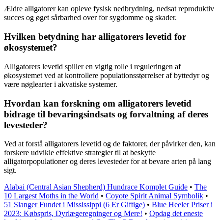
Ældre alligatorer kan opleve fysisk nedbrydning, nedsat reproduktiv
succes og øget sårbarhed over for sygdomme og skader.
Hvilken betydning har alligatorers levetid for
økosystemet?
Alligatorers levetid spiller en vigtig rolle i reguleringen af
økosystemet ved at kontrollere populationsstørrelser af byttedyr og
være nøglearter i akvatiske systemer.
Hvordan kan forskning om alligatorers levetid
bidrage til bevaringsindsats og forvaltning af deres
levesteder?
Ved at forstå alligatorers levetid og de faktorer, der påvirker den, kan
forskere udvikle effektive strategier til at beskytte
alligatorpopulationer og deres levesteder for at bevare arten på lang
sigt.
Alabai (Central Asian Shepherd) Hundrace Komplet Guide
•
The
10 Largest Moths in the World
•
Coyote Spirit Animal Symbolik
•
51 Slanger Fundet i Mississippi (6 Er Giftige)
•
Blue Heeler Priser i
2023: Købspris, Dyrlægeregninger og Mere!
•
Opdag det eneste