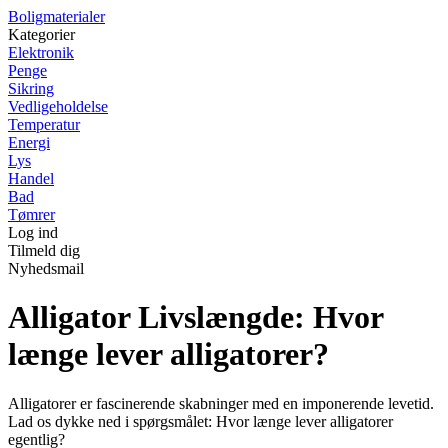
Boligmaterialer
Kategorier
Elektronik
Penge
Sikring
Vedligeholdelse
Temperatur
Energi
Lys
Handel
Bad
Tømrer
Log ind
Tilmeld dig
Nyhedsmail
Alligator Livslængde: Hvor
længe lever alligatorer?
Alligatorer er fascinerende skabninger med en imponerende levetid.
Lad os dykke ned i spørgsmålet: Hvor længe lever alligatorer
egentlig?