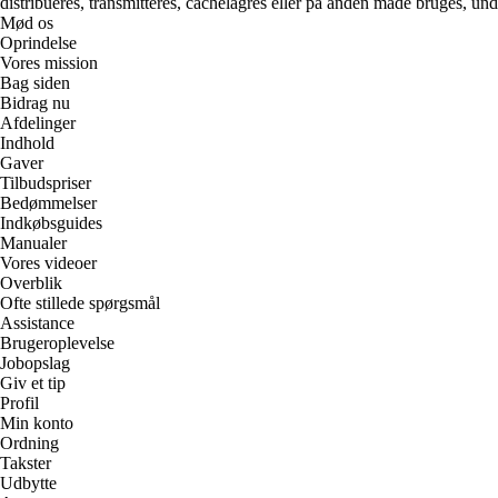
distribueres, transmitteres, cachelagres eller på anden måde bruges, und
Mød os
Oprindelse
Vores mission
Bag siden
Bidrag nu
Afdelinger
Indhold
Gaver
Tilbudspriser
Bedømmelser
Indkøbsguides
Manualer
Vores videoer
Overblik
Ofte stillede spørgsmål
Assistance
Brugeroplevelse
Jobopslag
Giv et tip
Profil
Min konto
Ordning
Takster
Udbytte