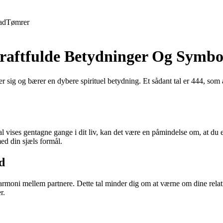
ad
Tømrer
aftfulde Betydninger Og Symbo
sig og bærer en dybere spirituel betydning. Et sådant tal er 444, som an
tal vises gentagne gange i dit liv, kan det være en påmindelse om, at du er
med din sjæls formål.
d
oni mellem partnere. Dette tal minder dig om at værne om dine relatio
r.