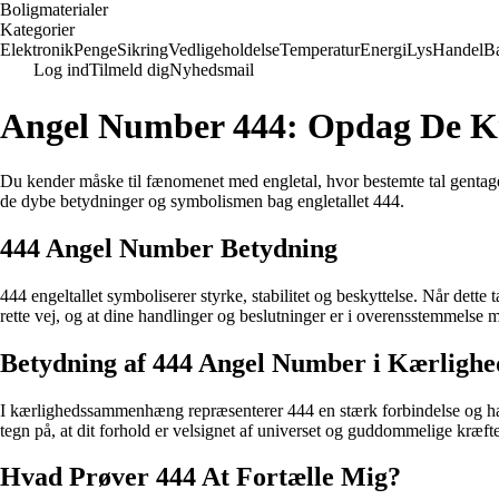
Boligmaterialer
Kategorier
Elektronik
Penge
Sikring
Vedligeholdelse
Temperatur
Energi
Lys
Handel
B
Log ind
Tilmeld dig
Nyhedsmail
Angel Number 444: Opdag De Kr
Du kender måske til fænomenet med engletal, hvor bestemte tal gentager 
de dybe betydninger og symbolismen bag engletallet 444.
444 Angel Number Betydning
444 engeltallet symboliserer styrke, stabilitet og beskyttelse. Når dette 
rette vej, og at dine handlinger og beslutninger er i overensstemmelse 
Betydning af 444 Angel Number i Kærlighe
I kærlighedssammenhæng repræsenterer 444 en stærk forbindelse og harm
tegn på, at dit forhold er velsignet af universet og guddommelige kræfte
Hvad Prøver 444 At Fortælle Mig?