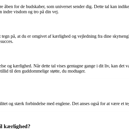
være åben for de budskaber, som universet sender dig. Dette tal kan indiker
n indre visdom og tro på din vej.
t tegn på, at du er omgivet af kærlighed og vejledning fra dine skytseng
 succes.
lse og kærlighed. Når dette tal vises gentagne gange i dit liv, kan det v
illid til den guddommelige støtte, du modtager.
ilitet og stærk forbindelse med englene. Det anses også for at være et te
il kærlighed?