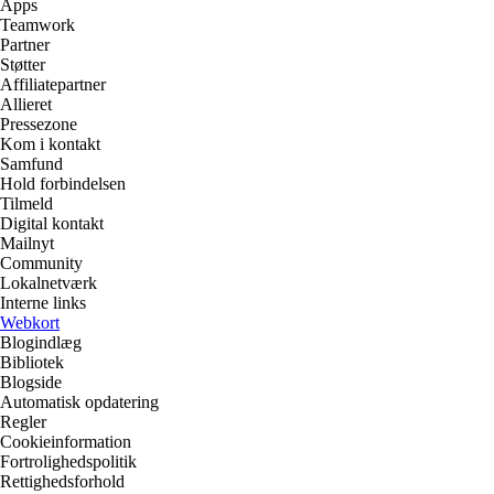
Apps
Teamwork
Partner
Støtter
Affiliatepartner
Allieret
Pressezone
Kom i kontakt
Samfund
Hold forbindelsen
Tilmeld
Digital kontakt
Mailnyt
Community
Lokalnetværk
Interne links
Webkort
Blogindlæg
Bibliotek
Blogside
Automatisk opdatering
Regler
Cookieinformation
Fortrolighedspolitik
Rettighedsforhold