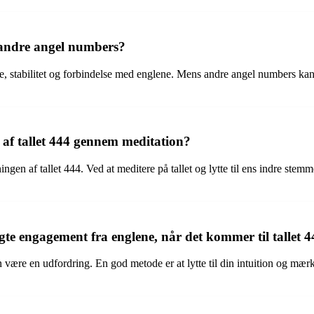
a andre angel numbers?
lse, stabilitet og forbindelse med englene. Mens andre angel numbers k
f tallet 444 gennem meditation?
gen af tallet 444. Ved at meditere på tallet og lytte til ens indre stem
te engagement fra englene, når det kommer til tallet 
ære en udfordring. En god metode er at lytte til din intuition og mærke 