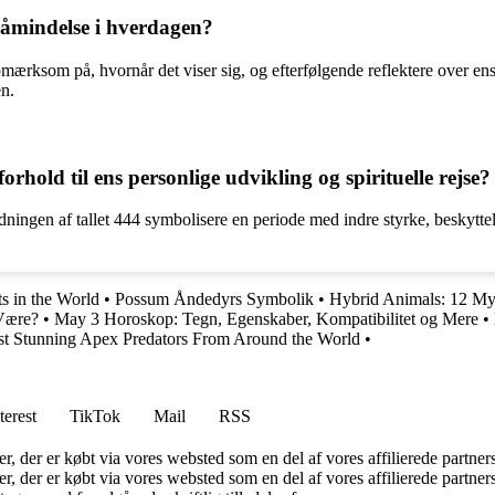
påmindelse i hverdagen?
ærksom på, hvornår det viser sig, og efterfølgende reflektere over ens 
en.
rhold til ens personlige udvikling og spirituelle rejse?
dningen af tallet 444 symbolisere en periode med indre styrke, beskytte
s in the World
•
Possum Åndedyrs Symbolik
•
Hybrid Animals: 12 Myto
 Være?
•
May 3 Horoskop: Tegn, Egenskaber, Kompatibilitet og Mere
•
t Stunning Apex Predators From Around the World
•
terest
TikTok
Mail
RSS
ter, der er købt via vores websted som en del af vores affilierede partne
ter, der er købt via vores websted som en del af vores affilierede partn