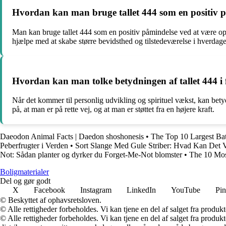
Hvordan kan man bruge tallet 444 som en positiv 
Man kan bruge tallet 444 som en positiv påmindelse ved at være opm
hjælpe med at skabe større bevidsthed og tilstedeværelse i hverdag
Hvordan kan man tolke betydningen af tallet 444 i fo
Når det kommer til personlig udvikling og spirituel vækst, kan bety
på, at man er på rette vej, og at man er støttet fra en højere kraft.
Daeodon Animal Facts | Daedon shoshonesis
•
The Top 10 Largest Bat
Peberfrugter i Verden
•
Sort Slange Med Gule Striber: Hvad Kan Det
Not: Sådan planter og dyrker du Forget-Me-Not blomster
•
The 10 Mos
Boligmaterialer
Del og gør godt
X
Facebook
Instagram
LinkedIn
YouTube
Pin
© Beskyttet af ophavsretsloven.
© Alle rettigheder forbeholdes. Vi kan tjene en del af salget fra produk
© Alle rettigheder forbeholdes. Vi kan tjene en del af salget fra produk