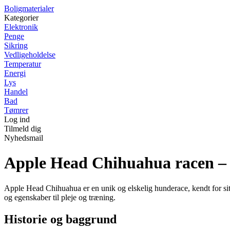
Boligmaterialer
Kategorier
Elektronik
Penge
Sikring
Vedligeholdelse
Temperatur
Energi
Lys
Handel
Bad
Tømrer
Log ind
Tilmeld dig
Nyhedsmail
Apple Head Chihuahua racen –
Apple Head Chihuahua er en unik og elskelig hunderace, kendt for sit k
og egenskaber til pleje og træning.
Historie og baggrund