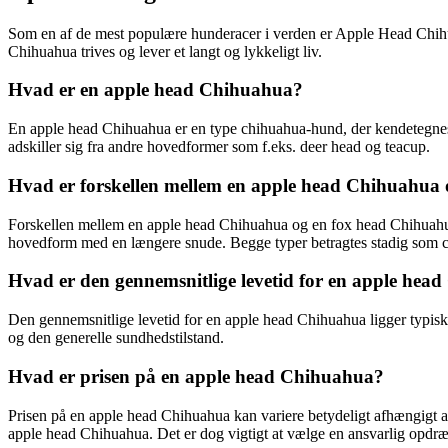
Som en af de mest populære hunderacer i verden er Apple Head Chihuahu
Chihuahua trives og lever et langt og lykkeligt liv.
Hvad er en apple head Chihuahua?
En apple head Chihuahua er en type chihuahua-hund, der kendetegne
adskiller sig fra andre hovedformer som f.eks. deer head og teacup.
Hvad er forskellen mellem en apple head Chihuahua
Forskellen mellem en apple head Chihuahua og en fox head Chihuahua
hovedform med en længere snude. Begge typer betragtes stadig som c
Hvad er den gennemsnitlige levetid for en apple hea
Den gennemsnitlige levetid for en apple head Chihuahua ligger typisk 
og den generelle sundhedstilstand.
Hvad er prisen på en apple head Chihuahua?
Prisen på en apple head Chihuahua kan variere betydeligt afhængigt af o
apple head Chihuahua. Det er dog vigtigt at vælge en ansvarlig opdrætt