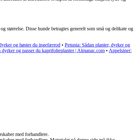
g størrelse. Disse hunde betragtes generelt som små og delikate og
dyrker og høster du ingefærrod
•
Petunia: Sådan planter, dyrker og
dyrker og passer du kaprifolieplanter | Almanac.com
•
Appelsiner:
nerskaber med forhandlere.
tnerskaber med forhandlere. Materialet på denne side må ikke