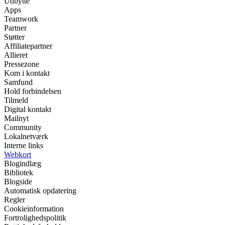
Udbytte
Apps
Teamwork
Partner
Støtter
Affiliatepartner
Allieret
Pressezone
Kom i kontakt
Samfund
Hold forbindelsen
Tilmeld
Digital kontakt
Mailnyt
Community
Lokalnetværk
Interne links
Webkort
Blogindlæg
Bibliotek
Blogside
Automatisk opdatering
Regler
Cookieinformation
Fortrolighedspolitik