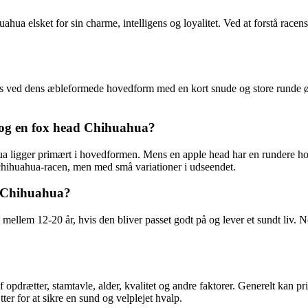
a elsket for sin charme, intelligens og loyalitet. Ved at forstå racen
s ved dens æbleformede hovedform med en kort snude og store runde øj
 og en fox head Chihuahua?
 ligger primært i hovedformen. Mens en apple head har en rundere ho
hihuahua-racen, men med små variationer i udseendet.
d Chihuahua?
mellem 12-20 år, hvis den bliver passet godt på og lever et sundt liv. 
pdrætter, stamtavle, alder, kvalitet og andre faktorer. Generelt kan pri
er for at sikre en sund og velplejet hvalp.