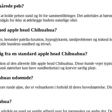
årede pels?
t holde pelsen sund og fri for sammenfiltringer. Det anbefales at børs
dgås for ikke at ødelægge hudens naturlige olier.
 med apple head Chihuahua?
, herunder patella-luxation, hypoglykæmi, tandproblemer og trakeal ko
olde hundens sundhed og trivsel.
ig fra en standard apple head Chihuahua?
ation af den allerede lille apple head Chihuahua. Disse hunde vejer typ
 små størrelser kan have sundhedsrisici og kræver særlig pleje.
uahuas udseende?
e runde øjne, der er velmarkeret i forhold til deres hovedstørrelse. Diss
uahua?
 udvikle en sund og venlig adfærd over for mennesker og andre dyr. Det 