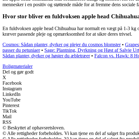
mennesker i en positiv og støttende måde for at fremme dens sociale fæ
Hvor stor bliver en fuldvoksen apple head Chihuahu
En fuldvoksen apple head Chihuahua har normalt en vægt på 1-3 kg og
kræver passende pleje og opmærksomhed for at sikre deres trivsel.
Cosmos: Sådan planter, dyrker og plejer du cosmos blomster
•
Grapes
passer du petuniaer
•
Sage: Plantning, Dyrkning og Høst af Salvie Ur
Sådan planter, dyrker og høster du æbletræer
•
Falcon vs. Hawk: 8 Ho
Boligmaterialer
Del og gør godt
X
Facebook
Instagram
LinkedIn
YouTube
Pinterest
TikTok
Mail
RSS
© Beskyttet af ophavsretsloven.
© Alle rettigheder forbeholdes. Vi kan tjene en del af salget fra produ
© Alle rettigheder forbeholdes. Vi kan tjene en del af salget fra prod