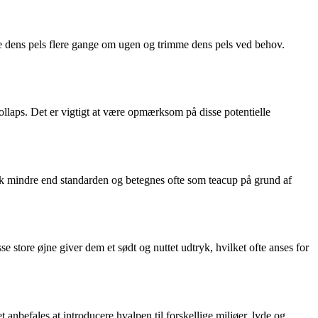
te dens pels flere gange om ugen og trimme dens pels ved behov.
llaps. Det er vigtigt at være opmærksom på disse potentielle
isk mindre end standarden og betegnes ofte som teacup på grund af
e store øjne giver dem et sødt og nuttet udtryk, hvilket ofte anses for
anbefales at introducere hvalpen til forskellige miljøer, lyde og