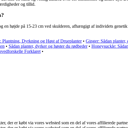
rdigheder og tillid.
a?
 en højde på 15-23 cm ved skulderen, afhængigt af individets genetik o
: Plantning, Dyrkning og Høst af Drueplanter
•
Ginger: Sådan planter, 
ten
•
Sådan planter, dyrker og høster du rødbeder
•
Honeysuckle: Sådan 
vedforskelle Forklaret
•
kter, der er købt via vores websted som en del af vores affilierede part
ukter, der er købt via vores websted som en del af vores affilierede par