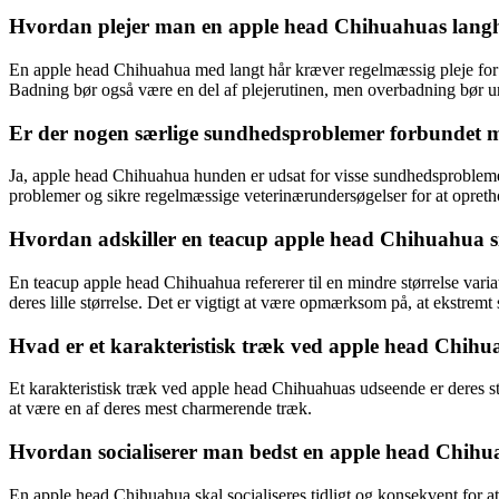
Hvordan plejer man en apple head Chihuahuas langh
En apple head Chihuahua med langt hår kræver regelmæssig pleje for a
Badning bør også være en del af plejerutinen, men overbadning bør un
Er der nogen særlige sundhedsproblemer forbundet
Ja, apple head Chihuahua hunden er udsat for visse sundhedsproblemer
problemer og sikre regelmæssige veterinærundersøgelser for at opreth
Hvordan adskiller en teacup apple head Chihuahua s
En teacup apple head Chihuahua refererer til en mindre størrelse vari
deres lille størrelse. Det er vigtigt at være opmærksom på, at ekstremt
Hvad er et karakteristisk træk ved apple head Chih
Et karakteristisk træk ved apple head Chihuahuas udseende er deres stor
at være en af ​​deres mest charmerende træk.
Hvordan socialiserer man bedst en apple head Chih
En apple head Chihuahua skal socialiseres tidligt og konsekvent for at