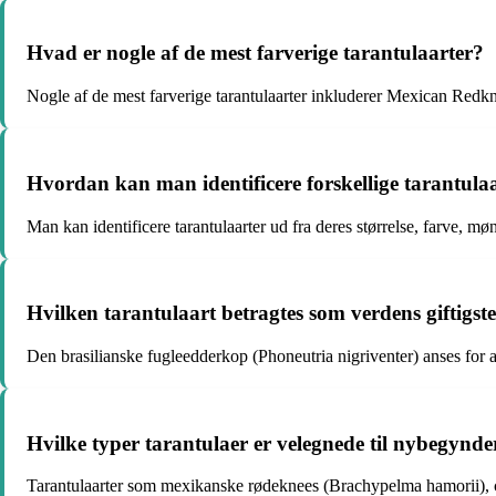
Hvad er nogle af de mest farverige tarantulaarter?
Nogle af de mest farverige tarantulaarter inkluderer Mexican Red
Hvordan kan man identificere forskellige tarantulaa
Man kan identificere tarantulaarter ud fra deres størrelse, farve, mø
Hvilken tarantulaart betragtes som verdens giftigst
Den brasilianske fugleedderkop (Phoneutria nigriventer) anses for at
Hvilke typer tarantulaer er velegnede til nybegynd
Tarantulaarter som mexikanske rødeknees (Brachypelma hamorii), c