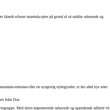
r blandt erfarne tarantula-ejere på grund af sit unikke udseende og
antula-entusiast eller en nysgerrig nybegynder, er der altid nye arter
pert John Doe
ende dyregruppe. Med deres imponerende udseende og spændende adfærd vil