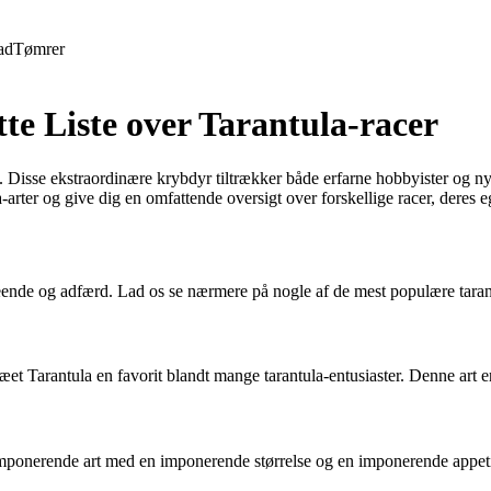
ad
Tømrer
te Liste over Tarantula-racer
rden. Disse ekstraordinære krybdyr tiltrækker både erfarne hobbyister 
a-arter og give dig en omfattende oversigt over forskellige racer, deres 
seende og adfærd. Lad os se nærmere på nogle af de mest populære tarant
t Tarantula en favorit blandt mange tarantula-entusiaster. Denne art e
imponerende art med en imponerende størrelse og en imponerende appetit