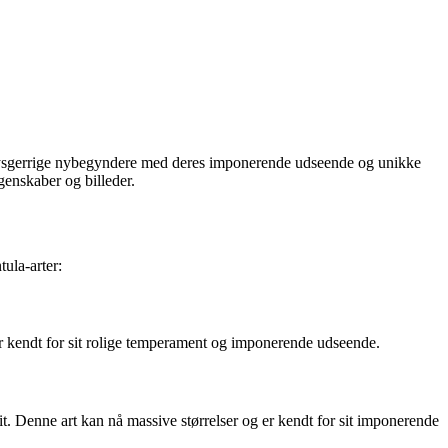
og nysgerrige nybegyndere med deres imponerende udseende og unikke
egenskaber og billeder.
ula-arter:
r kendt for sit rolige temperament og imponerende udseende.
. Denne art kan nå massive størrelser og er kendt for sit imponerende