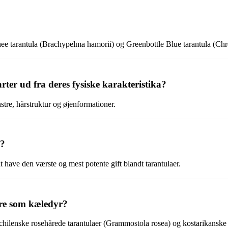
knee tarantula (Brachypelma hamorii) og Greenbottle Blue tarantula (
rter ud fra deres fysiske karakteristika?
nstre, hårstruktur og øjenformationer.
e?
 have den værste og mest potente gift blandt tarantulaer.
ere som kæledyr?
hilenske rosehårede tarantulaer (Grammostola rosea) og kostarikanske