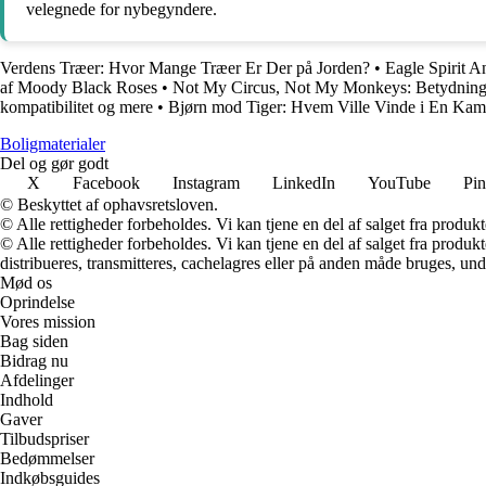
velegnede for nybegyndere.
Verdens Træer: Hvor Mange Træer Er Der på Jorden?
•
Eagle Spirit 
af Moody Black Roses
•
Not My Circus, Not My Monkeys: Betydning
kompatibilitet og mere
•
Bjørn mod Tiger: Hvem Ville Vinde i En Ka
Boligmaterialer
Del og gør godt
X
Facebook
Instagram
LinkedIn
YouTube
Pin
© Beskyttet af ophavsretsloven.
© Alle rettigheder forbeholdes. Vi kan tjene en del af salget fra produk
© Alle rettigheder forbeholdes. Vi kan tjene en del af salget fra produk
distribueres, transmitteres, cachelagres eller på anden måde bruges, und
Mød os
Oprindelse
Vores mission
Bag siden
Bidrag nu
Afdelinger
Indhold
Gaver
Tilbudspriser
Bedømmelser
Indkøbsguides