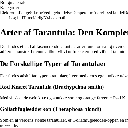
Boligmaterialer
Kategorier
Elektronik
Penge
Sikring
Vedligeholdelse
Temperatur
Energi
Lys
Handel
B
Log ind
Tilmeld dig
Nyhedsmail
Arter af Tarantula: Den Komplet
Der findes et utal af fascinerende tarantula-arter rundt omkring i ve
adfærdsmønstre. I denne artikel vil vi udforske en bred vifte af tarantul
De Forskellige Typer af Tarantulaer
Der findes adskillige typer tarantulaer, hver med deres eget unikke ud
Rød Knæet Tarantula (Brachypelma smithi)
Med sit slående røde knæ og smukke sorte og orange farver er Rød Knæe
Goliathfugleedderkop (Theraphosa blondi)
Som en af verdens største tarantulaer, er Goliathfugleedderkoppen en 
udseende.