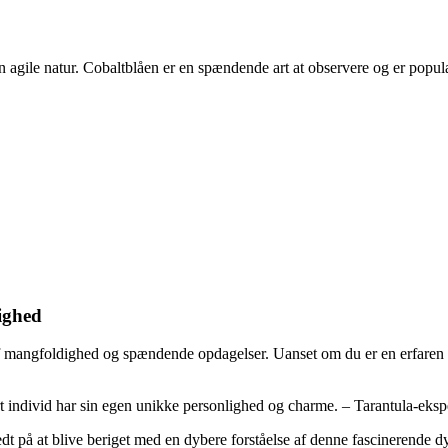
 agile natur. Cobaltblåen er en spændende art at observere og er populæ
ighed
f mangfoldighed og spændende opdagelser. Uanset om du er en erfaren tar
ert individ har sin egen unikke personlighed og charme. – Tarantula-eks
rberedt på at blive beriget med en dybere forståelse af denne fasciner