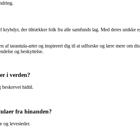
undring.
 krybdyr, der tiltrækker folk fra alle samfunds lag. Med deres unikke eg
n af tarantula-arter og inspireret dig til at udforske og lære mere om di
endelse og beskyttelse.
er i verden?
 beskrevet hidtil.
tulaer fra hinanden?
re og levesteder.