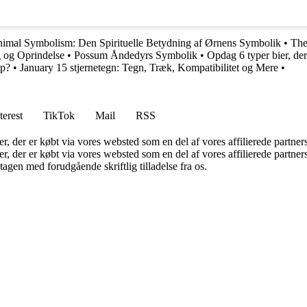
Animal Symbolism: Den Spirituelle Betydning af Ørnens Symbolik
•
The
 og Oprindelse
•
Possum Åndedyrs Symbolik
•
Opdag 6 typer bier, der
mp?
•
January 15 stjernetegn: Tegn, Træk, Kompatibilitet og Mere
•
terest
TikTok
Mail
RSS
ter, der er købt via vores websted som en del af vores affilierede partne
ter, der er købt via vores websted som en del af vores affilierede partn
tagen med forudgående skriftlig tilladelse fra os.