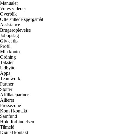
Manualer
Vores videoer
Overblik
Ofte stillede spørgsmål
Assistance
Brugeroplevelse
Jobopslag
Giv et tip
Profil
Min konto
Ordning
Takster
Udbytte
Apps
Teamwork
Partner
Støtter
Affiliatepartner
Allieret
Pressezone
Kom i kontakt
Samfund
Hold forbindelsen
Tilmeld
Digital kontakt