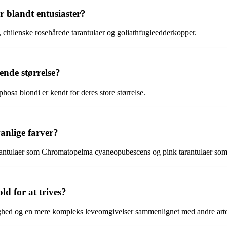
r blandt entusiaster?
, chilenske rosehårede tarantulaer og goliathfugleedderkopper.
ende størrelse?
sa blondi er kendt for deres store størrelse.
anlige farver?
rantulaer som Chromatopelma cyaneopubescens og pink tarantulaer som 
ld for at trives?
gtighed og en mere kompleks leveomgivelser sammenlignet med andre arte