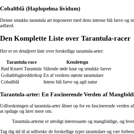
Cobaltblå (Haplopelma lividum)
Denne smukke tarantula art imponerer med dens intense blå farve og sin
adfærd.
Den Komplette Liste over Tarantula-racer
Her er en detaljeret liste over forskellige tarantula-arter:
Tarantula-race
Kendetegn
Rød Knæet Tarantula
Slående røde knæ og smukke farver
Goliathfugleedderkop
En af verdens største tarantulaer
Cobaltblå
Intens blå farve og agil natur
Tarantula-arter: En Fascinerende Verden af Mangfold
Udforskningen af tarantula-arter åbner op for en fascinerende verden a
at opdage og lære mere om.
Tarantula-arterne er utroligt interessante og mangfoldige, og hv
Tag dig tid til at udforske de forskellige typer tarantulaer og vær fo