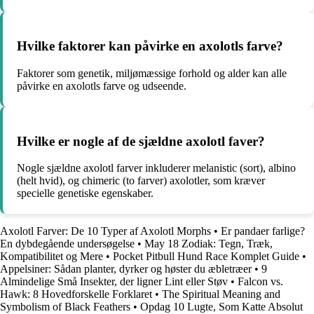
Hvilke faktorer kan påvirke en axolotls farve?
Faktorer som genetik, miljømæssige forhold og alder kan alle
påvirke en axolotls farve og udseende.
Hvilke er nogle af de sjældne axolotl faver?
Nogle sjældne axolotl farver inkluderer melanistic (sort), albino
(helt hvid), og chimeric (to farver) axolotler, som kræver
specielle genetiske egenskaber.
Axolotl Farver: De 10 Typer af Axolotl Morphs
•
Er pandaer farlige?
En dybdegående undersøgelse
•
May 18 Zodiak: Tegn, Træk,
Kompatibilitet og Mere
•
Pocket Pitbull Hund Race Komplet Guide
•
Appelsiner: Sådan planter, dyrker og høster du æbletræer
•
9
Almindelige Små Insekter, der ligner Lint eller Støv
•
Falcon vs.
Hawk: 8 Hovedforskelle Forklaret
•
The Spiritual Meaning and
Symbolism of Black Feathers
•
Opdag 10 Lugte, Som Katte Absolut