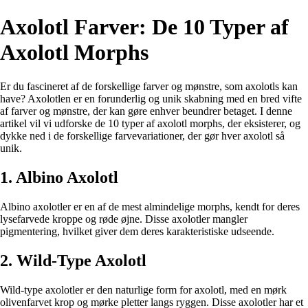
Axolotl Farver: De 10 Typer af
Axolotl Morphs
Er du fascineret af de forskellige farver og mønstre, som axolotls kan
have? Axolotlen er en forunderlig og unik skabning med en bred vifte
af farver og mønstre, der kan gøre enhver beundrer betaget. I denne
artikel vil vi udforske de 10 typer af axolotl morphs, der eksisterer, og
dykke ned i de forskellige farvevariationer, der gør hver axolotl så
unik.
1. Albino Axolotl
Albino axolotler er en af de mest almindelige morphs, kendt for deres
lysefarvede kroppe og røde øjne. Disse axolotler mangler
pigmentering, hvilket giver dem deres karakteristiske udseende.
2. Wild-Type Axolotl
Wild-type axolotler er den naturlige form for axolotl, med en mørk
olivenfarvet krop og mørke pletter langs ryggen. Disse axolotler har et