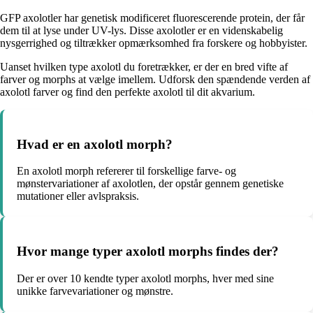
GFP axolotler har genetisk modificeret fluorescerende protein, der får
dem til at lyse under UV-lys. Disse axolotler er en videnskabelig
nysgerrighed og tiltrækker opmærksomhed fra forskere og hobbyister.
Uanset hvilken type axolotl du foretrækker, er der en bred vifte af
farver og morphs at vælge imellem. Udforsk den spændende verden af
axolotl farver og find den perfekte axolotl til dit akvarium.
Hvad er en axolotl morph?
En axolotl morph refererer til forskellige farve- og
mønstervariationer af axolotlen, der opstår gennem genetiske
mutationer eller avlspraksis.
Hvor mange typer axolotl morphs findes der?
Der er over 10 kendte typer axolotl morphs, hver med sine
unikke farvevariationer og mønstre.