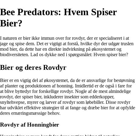
Bee Predators: Hvem Spiser
Bier?
I naturen er bier ikke immun over for rovdyr, der er specialiseret i at
jage og spise dem. Det er vigtigt at forstå, hvilke dyr der udgør truslen
mod bier, da dette har en direkte indvirkning på økosystemet og
biodiversiteten. Lad os dykke ned i spørgsmålet: Hvem spiser bier?
Bier og deres Rovdyr
Bier er en vigtig del af økosystemet, da de er ansvarlige for bestøvning
af planter og produktionen af honning. Imidlertid er de også i fare for
at blive byttedyr for forskellige rovdyr. Nogle af de mest almindelige
rovdyr, der spiser bier, inkluderer insekter som edderkopper,
snyltehvepse, myrer og larver af rovdyr som løbebiller. Disse rovdyr
har udviklet effektive strategier til at fange og dræbe bier for at opfylde
deres ernæringsmæssige behov.
Rovdyr af Honningbier