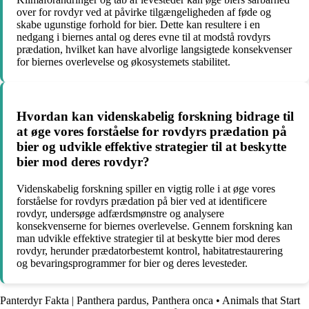
over for rovdyr ved at påvirke tilgængeligheden af føde og
skabe ugunstige forhold for bier. Dette kan resultere i en
nedgang i biernes antal og deres evne til at modstå rovdyrs
prædation, hvilket kan have alvorlige langsigtede konsekvenser
for biernes overlevelse og økosystemets stabilitet.
Hvordan kan videnskabelig forskning bidrage til
at øge vores forståelse for rovdyrs prædation på
bier og udvikle effektive strategier til at beskytte
bier mod deres rovdyr?
Videnskabelig forskning spiller en vigtig rolle i at øge vores
forståelse for rovdyrs prædation på bier ved at identificere
rovdyr, undersøge adfærdsmønstre og analysere
konsekvenserne for biernes overlevelse. Gennem forskning kan
man udvikle effektive strategier til at beskytte bier mod deres
rovdyr, herunder prædatorbestemt kontrol, habitatrestaurering
og bevaringsprogrammer for bier og deres levesteder.
Panterdyr Fakta | Panthera pardus, Panthera onca
•
Animals that Start