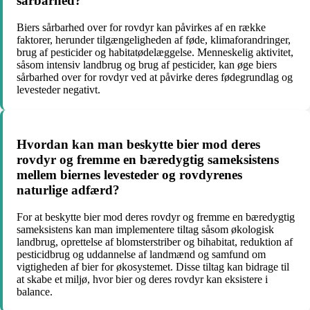
sårbarhed?
Biers sårbarhed over for rovdyr kan påvirkes af en række
faktorer, herunder tilgængeligheden af føde, klimaforandringer,
brug af pesticider og habitatødelæggelse. Menneskelig aktivitet,
såsom intensiv landbrug og brug af pesticider, kan øge biers
sårbarhed over for rovdyr ved at påvirke deres fødegrundlag og
levesteder negativt.
Hvordan kan man beskytte bier mod deres
rovdyr og fremme en bæredygtig sameksistens
mellem biernes levesteder og rovdyrenes
naturlige adfærd?
For at beskytte bier mod deres rovdyr og fremme en bæredygtig
sameksistens kan man implementere tiltag såsom økologisk
landbrug, oprettelse af blomsterstriber og bihabitat, reduktion af
pesticidbrug og uddannelse af landmænd og samfund om
vigtigheden af bier for økosystemet. Disse tiltag kan bidrage til
at skabe et miljø, hvor bier og deres rovdyr kan eksistere i
balance.