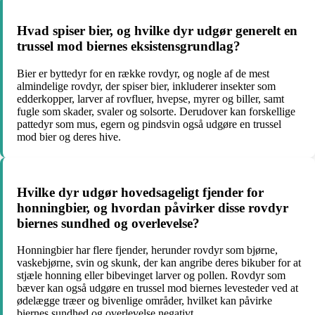
Hvad spiser bier, og hvilke dyr udgør generelt en
trussel mod biernes eksistensgrundlag?
Bier er byttedyr for en række rovdyr, og nogle af de mest
almindelige rovdyr, der spiser bier, inkluderer insekter som
edderkopper, larver af rovfluer, hvepse, myrer og biller, samt
fugle som skader, svaler og solsorte. Derudover kan forskellige
pattedyr som mus, egern og pindsvin også udgøre en trussel
mod bier og deres hive.
Hvilke dyr udgør hovedsageligt fjender for
honningbier, og hvordan påvirker disse rovdyr
biernes sundhed og overlevelse?
Honningbier har flere fjender, herunder rovdyr som bjørne,
vaskebjørne, svin og skunk, der kan angribe deres bikuber for at
stjæle honning eller bibevinget larver og pollen. Rovdyr som
bæver kan også udgøre en trussel mod biernes levesteder ved at
ødelægge træer og bivenlige områder, hvilket kan påvirke
biernes sundhed og overlevelse negativt.