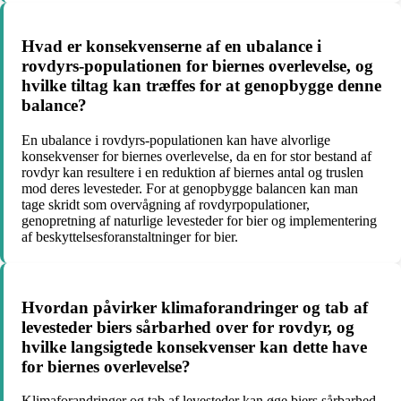
Hvad er konsekvenserne af en ubalance i
rovdyrs-populationen for biernes overlevelse, og
hvilke tiltag kan træffes for at genopbygge denne
balance?
En ubalance i rovdyrs-populationen kan have alvorlige
konsekvenser for biernes overlevelse, da en for stor bestand af
rovdyr kan resultere i en reduktion af biernes antal og truslen
mod deres levesteder. For at genopbygge balancen kan man
tage skridt som overvågning af rovdyrpopulationer,
genopretning af naturlige levesteder for bier og implementering
af beskyttelsesforanstaltninger for bier.
Hvordan påvirker klimaforandringer og tab af
levesteder biers sårbarhed over for rovdyr, og
hvilke langsigtede konsekvenser kan dette have
for biernes overlevelse?
Klimaforandringer og tab af levesteder kan øge biers sårbarhed