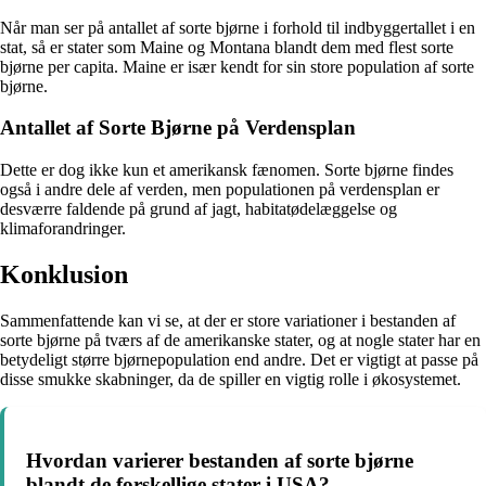
Når man ser på antallet af sorte bjørne i forhold til indbyggertallet i en
stat, så er stater som Maine og Montana blandt dem med flest sorte
bjørne per capita. Maine er især kendt for sin store population af sorte
bjørne.
Antallet af Sorte Bjørne på Verdensplan
Dette er dog ikke kun et amerikansk fænomen. Sorte bjørne findes
også i andre dele af verden, men populationen på verdensplan er
desværre faldende på grund af jagt, habitatødelæggelse og
klimaforandringer.
Konklusion
Sammenfattende kan vi se, at der er store variationer i bestanden af
sorte bjørne på tværs af de amerikanske stater, og at nogle stater har en
betydeligt større bjørnepopulation end andre. Det er vigtigt at passe på
disse smukke skabninger, da de spiller en vigtig rolle i økosystemet.
Hvordan varierer bestanden af sorte bjørne
blandt de forskellige stater i USA?