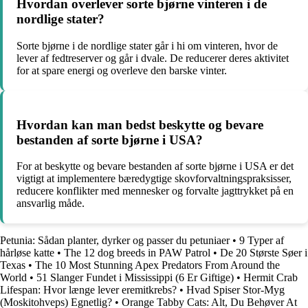
Hvordan overlever sorte bjørne vinteren i de
nordlige stater?
Sorte bjørne i de nordlige stater går i hi om vinteren, hvor de
lever af fedtreserver og går i dvale. De reducerer deres aktivitet
for at spare energi og overleve den barske vinter.
Hvordan kan man bedst beskytte og bevare
bestanden af sorte bjørne i USA?
For at beskytte og bevare bestanden af sorte bjørne i USA er det
vigtigt at implementere bæredygtige skovforvaltningspraksisser,
reducere konflikter med mennesker og forvalte jagttrykket på en
ansvarlig måde.
Petunia: Sådan planter, dyrker og passer du petuniaer
•
9 Typer af
hårløse katte
•
The 12 dog breeds in PAW Patrol
•
De 20 Største Søer i
Texas
•
The 10 Most Stunning Apex Predators From Around the
World
•
51 Slanger Fundet i Mississippi (6 Er Giftige)
•
Hermit Crab
Lifespan: Hvor længe lever eremitkrebs?
•
Hvad Spiser Stor-Myg
(Moskitohveps) Egnetlig?
•
Orange Tabby Cats: Alt, Du Behøver At