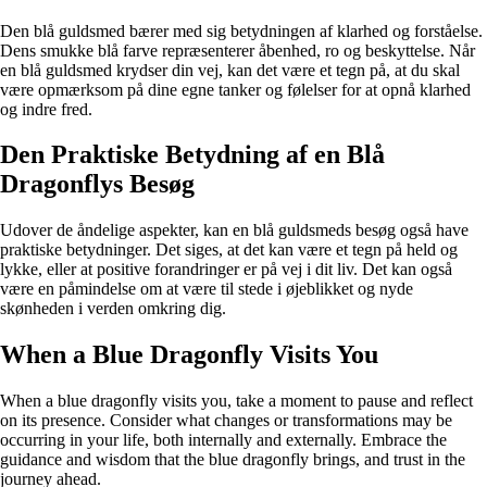
Den blå guldsmed bærer med sig betydningen af klarhed og forståelse.
Dens smukke blå farve repræsenterer åbenhed, ro og beskyttelse. Når
en blå guldsmed krydser din vej, kan det være et tegn på, at du skal
være opmærksom på dine egne tanker og følelser for at opnå klarhed
og indre fred.
Den Praktiske Betydning af en Blå
Dragonflys Besøg
Udover de åndelige aspekter, kan en blå guldsmeds besøg også have
praktiske betydninger. Det siges, at det kan være et tegn på held og
lykke, eller at positive forandringer er på vej i dit liv. Det kan også
være en påmindelse om at være til stede i øjeblikket og nyde
skønheden i verden omkring dig.
When a Blue Dragonfly Visits You
When a blue dragonfly visits you, take a moment to pause and reflect
on its presence. Consider what changes or transformations may be
occurring in your life, both internally and externally. Embrace the
guidance and wisdom that the blue dragonfly brings, and trust in the
journey ahead.