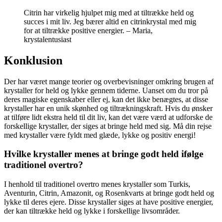
Citrin har virkelig hjulpet mig med at tiltrække held og
succes i mit liv. Jeg bærer altid en citrinkrystal med mig
for at tiltrække positive energier. – Maria,
krystalentusiast
Konklusion
Der har været mange teorier og overbevisninger omkring brugen af
krystaller for held og lykke gennem tiderne. Uanset om du tror på
deres magiske egenskaber eller ej, kan det ikke benægtes, at disse
krystaller har en unik skønhed og tiltrækningskraft. Hvis du ønsker
at tilføre lidt ekstra held til dit liv, kan det være værd at udforske de
forskellige krystaller, der siges at bringe held med sig. Må din rejse
med krystaller være fyldt med glæde, lykke og positiv energi!
Hvilke krystaller menes at bringe godt held ifølge
traditionel overtro?
I henhold til traditionel overtro menes krystaller som Turkis,
Aventurin, Citrin, Amazonit, og Rosenkvarts at bringe godt held og
lykke til deres ejere. Disse krystaller siges at have positive energier,
der kan tiltrække held og lykke i forskellige livsområder.