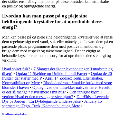
der støtter ens mål og intentioner på disse områder, kan man skabe
en positiv og opbyggende energi.
Hvordan kan man passe på og pleje sine
heldbringende krystaller for at opretholde deres
energi?
Man kan passe på og pleje sine heldbringende krystaller ved at rense
dem regelmæssigt med vand, sol- eller månelys, opbevare dem på en
passende plads, programmere dem med positive intentioner, og
bruge dem med respekt og taknemmelighed. Det er vigtigt at
behandle krystallerne med omsorg for at opretholde deres energi og
virkning.
Hvad spiser fisk?
•
7 Slanger der føder levende unger (i modsætning
til æg)
•
Opdag 11 Sjældne og Unikke Pitbull Farver
•
Opdag de 20
frugter, der starter med P
•
April 14 Zodiac: Tegn, Egenskaber,
Kompatibilitet og Mere
•
Rhododendrons: Smukke buske med store
blomster i haven
•
Opdag hvad der tiltrækker natsværmere: Hvorfor
er der så mange natsværmere i mit hus?
•
Den farligste bjørn i
verden: Hvad er den mest aggressive bjørn?
•
De Ældste Levende
Dyr på Jorden – En Dybdegående Undersøgelse
•
January 15
stjernetegn: Tegn, Træk, Kompatibilitet og Mere
•
Boligmaterialer