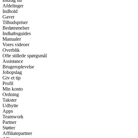
Bidrag nu
Afdelinger
Indhold
Gaver
Tilbudspriser
Bedømmelser
Indkøbsguides
Manualer
Vores videoer
Overblik
Ofte stillede spørgsmål
Assistance
Brugeroplevelse
Jobopslag
Giv et tip
Profil
Min konto
Ordning
Takster
Udbytte
Apps
Teamwork
Partner
Støtter
Affiliatepartner