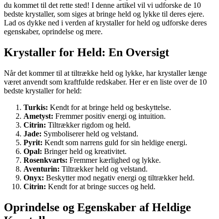
du kommet til det rette sted! I denne artikel vil vi udforske de 10
bedste krystaller, som siges at bringe held og lykke til deres ejere.
Lad os dykke ned i verden af krystaller for held og udforske deres
egenskaber, oprindelse og mere.
Krystaller for Held: En Oversigt
Når det kommer til at tiltrække held og lykke, har krystaller længe
været anvendt som kraftfulde redskaber. Her er en liste over de 10
bedste krystaller for held:
Turkis:
Kendt for at bringe held og beskyttelse.
Ametyst:
Fremmer positiv energi og intuition.
Citrin:
Tiltrækker rigdom og held.
Jade:
Symboliserer held og velstand.
Pyrit:
Kendt som narrens guld for sin heldige energi.
Opal:
Bringer held og kreativitet.
Rosenkvarts:
Fremmer kærlighed og lykke.
Aventurin:
Tiltrækker held og velstand.
Onyx:
Beskytter mod negativ energi og tiltrækker held.
Citrin:
Kendt for at bringe succes og held.
Oprindelse og Egenskaber af Heldige