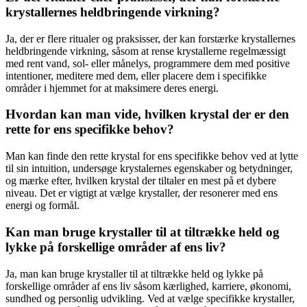
krystallernes heldbringende virkning?
Ja, der er flere ritualer og praksisser, der kan forstærke krystallernes
heldbringende virkning, såsom at rense krystallerne regelmæssigt
med rent vand, sol- eller månelys, programmere dem med positive
intentioner, meditere med dem, eller placere dem i specifikke
områder i hjemmet for at maksimere deres energi.
Hvordan kan man vide, hvilken krystal der er den
rette for ens specifikke behov?
Man kan finde den rette krystal for ens specifikke behov ved at lytte
til sin intuition, undersøge krystalernes egenskaber og betydninger,
og mærke efter, hvilken krystal der tiltaler en mest på et dybere
niveau. Det er vigtigt at vælge krystaller, der resonerer med ens
energi og formål.
Kan man bruge krystaller til at tiltrække held og
lykke på forskellige områder af ens liv?
Ja, man kan bruge krystaller til at tiltrække held og lykke på
forskellige områder af ens liv såsom kærlighed, karriere, økonomi,
sundhed og personlig udvikling. Ved at vælge specifikke krystaller,