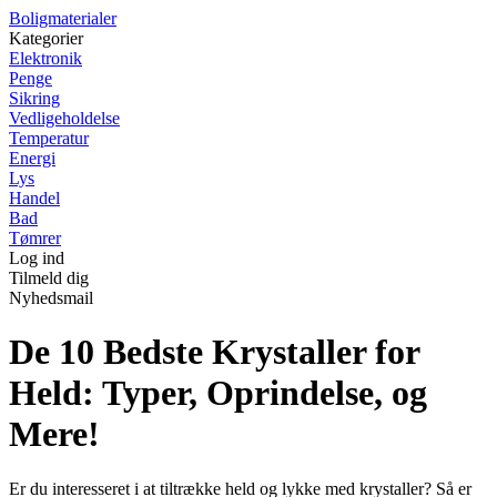
Boligmaterialer
Kategorier
Elektronik
Penge
Sikring
Vedligeholdelse
Temperatur
Energi
Lys
Handel
Bad
Tømrer
Log ind
Tilmeld dig
Nyhedsmail
De 10 Bedste Krystaller for
Held: Typer, Oprindelse, og
Mere!
Er du interesseret i at tiltrække held og lykke med krystaller? Så er