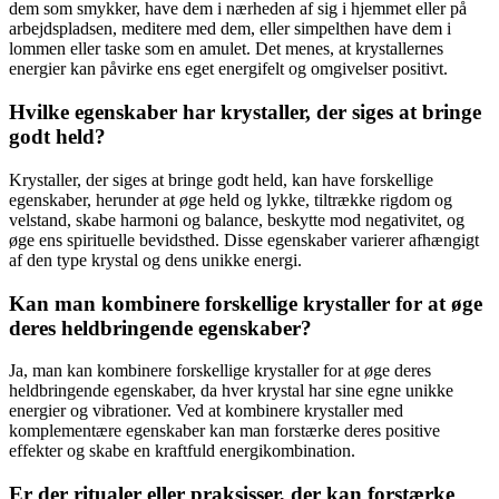
dem som smykker, have dem i nærheden af sig i hjemmet eller på
arbejdspladsen, meditere med dem, eller simpelthen have dem i
lommen eller taske som en amulet. Det menes, at krystallernes
energier kan påvirke ens eget energifelt og omgivelser positivt.
Hvilke egenskaber har krystaller, der siges at bringe
godt held?
Krystaller, der siges at bringe godt held, kan have forskellige
egenskaber, herunder at øge held og lykke, tiltrække rigdom og
velstand, skabe harmoni og balance, beskytte mod negativitet, og
øge ens spirituelle bevidsthed. Disse egenskaber varierer afhængigt
af den type krystal og dens unikke energi.
Kan man kombinere forskellige krystaller for at øge
deres heldbringende egenskaber?
Ja, man kan kombinere forskellige krystaller for at øge deres
heldbringende egenskaber, da hver krystal har sine egne unikke
energier og vibrationer. Ved at kombinere krystaller med
komplementære egenskaber kan man forstærke deres positive
effekter og skabe en kraftfuld energikombination.
Er der ritualer eller praksisser, der kan forstærke