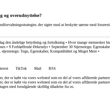
g og overudnyttelse?
forvaltningsstrategier, der sigter mod at beskytte søerne mod forurenin
g den åndelige betydning og fortolkning
•
Hvor mange mennesker bid
oses
•
9 Forbløffende Ørkendyr
•
September 30 Stjernetegn: Egenskaber
. stjernetegn: Tegn, Egenskaber, Kompatibilitet og Meget Mere
•
terest
TikTok
Mail
RSS
ter, der er købt via vores websted som en del af vores affilierede partne
ter, der er købt via vores websted som en del af vores affilierede partn
tagen med forudgående skriftlig tilladelse fra os.