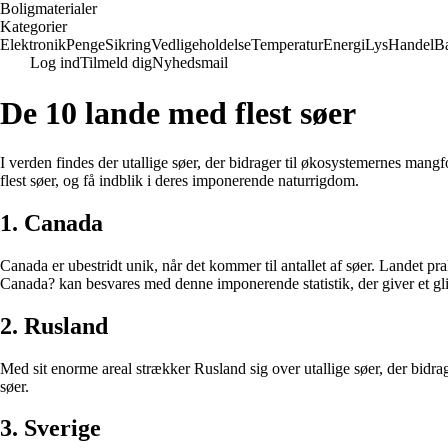
Boligmaterialer
Kategorier
Elektronik
Penge
Sikring
Vedligeholdelse
Temperatur
Energi
Lys
Handel
B
Log ind
Tilmeld dig
Nyhedsmail
De 10 lande med flest søer
I verden findes der utallige søer, der bidrager til økosystemernes mang
flest søer, og få indblik i deres imponerende naturrigdom.
1. Canada
Canada er ubestridt unik, når det kommer til antallet af søer. Landet pra
Canada? kan besvares med denne imponerende statistik, der giver et gl
2. Rusland
Med sit enorme areal strækker Rusland sig over utallige søer, der bidrage
søer.
3. Sverige