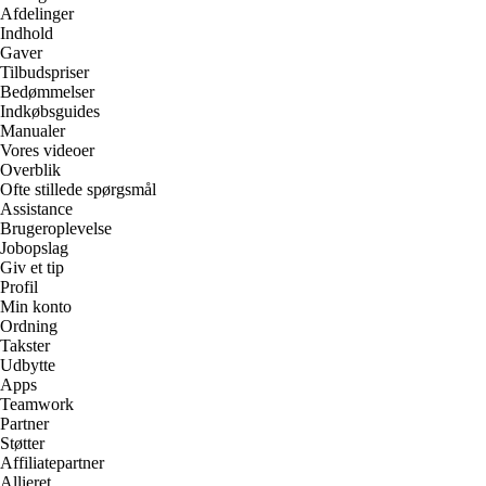
Afdelinger
Indhold
Gaver
Tilbudspriser
Bedømmelser
Indkøbsguides
Manualer
Vores videoer
Overblik
Ofte stillede spørgsmål
Assistance
Brugeroplevelse
Jobopslag
Giv et tip
Profil
Min konto
Ordning
Takster
Udbytte
Apps
Teamwork
Partner
Støtter
Affiliatepartner
Allieret