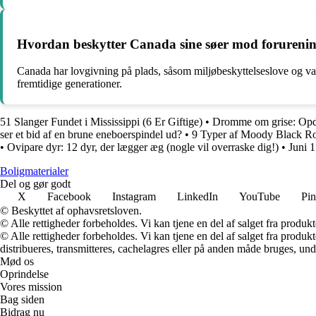
Hvordan beskytter Canada sine søer mod forurenin
Canada har lovgivning på plads, såsom miljøbeskyttelseslove og vand
fremtidige generationer.
51 Slanger Fundet i Mississippi (6 Er Giftige)
•
Dromme om grise: Opda
ser et bid af en brune eneboerspindel ud?
•
9 Typer af Moody Black R
•
Ovipare dyr: 12 dyr, der lægger æg (nogle vil overraske dig!)
•
Juni 1
Boligmaterialer
Del og gør godt
X
Facebook
Instagram
LinkedIn
YouTube
Pin
© Beskyttet af ophavsretsloven.
© Alle rettigheder forbeholdes. Vi kan tjene en del af salget fra produk
© Alle rettigheder forbeholdes. Vi kan tjene en del af salget fra produk
distribueres, transmitteres, cachelagres eller på anden måde bruges, und
Mød os
Oprindelse
Vores mission
Bag siden
Bidrag nu