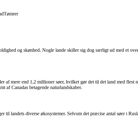
ad
Tømrer
foldighed og skønhed. Nogle lande skiller sig dog særligt ud med et ove
ler af mere end 1,2 millioner søer, hvilket gør det til det land med fles
imt af Canadas betagende naturlandskaber.
r til landets diverse økosystemer. Selvom det præcise antal søer i Ruslan