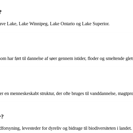
?
lave Lake, Lake Winnipeg, Lake Ontario og Lake Superior.
har ført til dannelse af søer gennem istider, floder og smeltende gletsj
r en menneskeskabt struktur, der ofte bruges til vanddannelse, magtpr
r?
forsyning, levesteder for dyreliv og bidrage til biodiversiteten i landet.