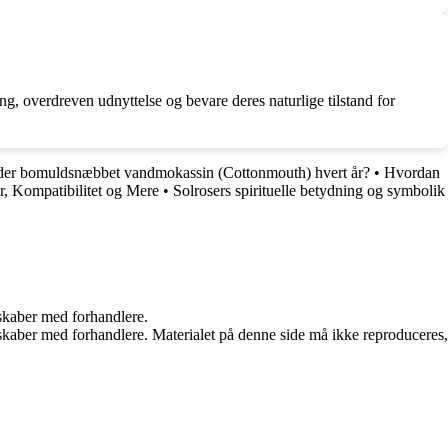
g, overdreven udnyttelse og bevare deres naturlige tilstand for
er bomuldsnæbbet vandmokassin (Cottonmouth) hvert år?
•
Hvordan
, Kompatibilitet og Mere
•
Solrosers spirituelle betydning og symbolik
rskaber med forhandlere.
erskaber med forhandlere. Materialet på denne side må ikke reproduceres,