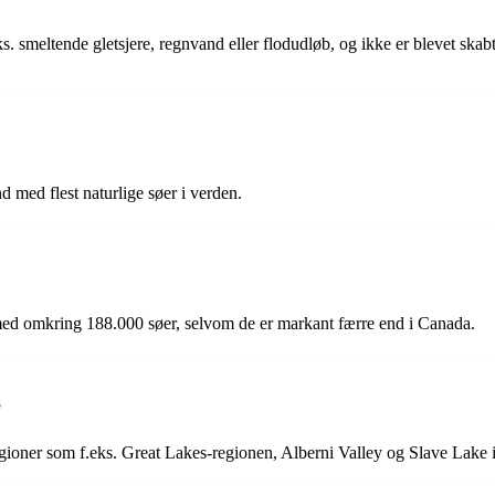
.eks. smeltende gletsjere, regnvand eller flodudløb, og ikke er blevet 
d med flest naturlige søer i verden.
, med omkring 188.000 søer, selvom de er markant færre end i Canada.
?
regioner som f.eks. Great Lakes-regionen, Alberni Valley og Slave Lake i