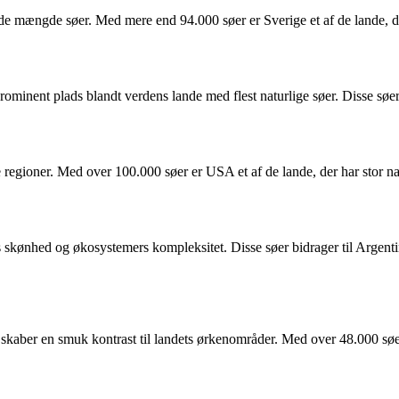
ende mængde søer. Med mere end 94.000 søer er Sverige et af de lande, d
minent plads blandt verdens lande med flest naturlige søer. Disse søer sp
 regioner. Med over 100.000 søer er USA et af de lande, der har stor n
 skønhed og økosystemers kompleksitet. Disse søer bidrager til Argenti
kaber en smuk kontrast til landets ørkenområder. Med over 48.000 søer 