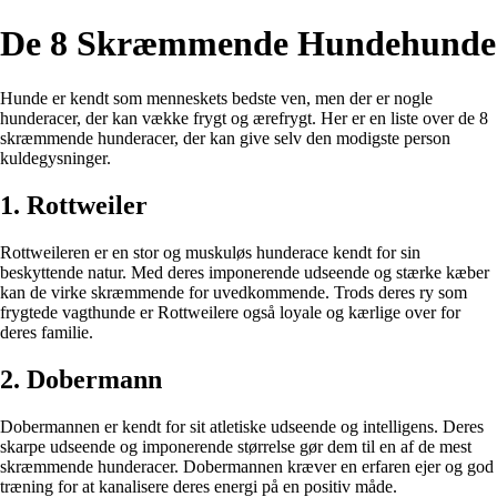
De 8 Skræmmende Hundehunde
Hunde er kendt som menneskets bedste ven, men der er nogle
hunderacer, der kan vække frygt og ærefrygt. Her er en liste over de 8
skræmmende hunderacer, der kan give selv den modigste person
kuldegysninger.
1. Rottweiler
Rottweileren er en stor og muskuløs hunderace kendt for sin
beskyttende natur. Med deres imponerende udseende og stærke kæber
kan de virke skræmmende for uvedkommende. Trods deres ry som
frygtede vagthunde er Rottweilere også loyale og kærlige over for
deres familie.
2. Dobermann
Dobermannen er kendt for sit atletiske udseende og intelligens. Deres
skarpe udseende og imponerende størrelse gør dem til en af de mest
skræmmende hunderacer. Dobermannen kræver en erfaren ejer og god
træning for at kanalisere deres energi på en positiv måde.