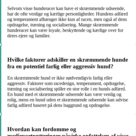
Selvom visse hunderacer kan have et skræmmende udseende,
har de ofte venlige og kærlige personligheder. Hundens adfærd
og temperament afhænger ikke kun af racen, men også af dens
opdragelse, træning og socialisering. Mange skræmmende
hunderacer kan være loyale, beskyttende og kærlige over for
deres ejere og familier.
Hvilke faktorer adskiller en skræmmende hunde
fra en potentiel farlig eller aggressiv hund?
En skræmmende hund er ikke nødvendigvis farlig eller
aggressiv. Faktorer som racedesign, temperament, opdragelse,
træning og socialisering spiller en stor rolle i en hunds adfærd.
En hund med et skræmmende udseende kan være venlig og
rolig, mens en hund uden et skræmmende udseende kan udvise
farlig adfærd baseret på dens baggrund og opdragelse.
Hvordan kan fordomme og
medieportrætteringer påvirke opfattelsen af visse