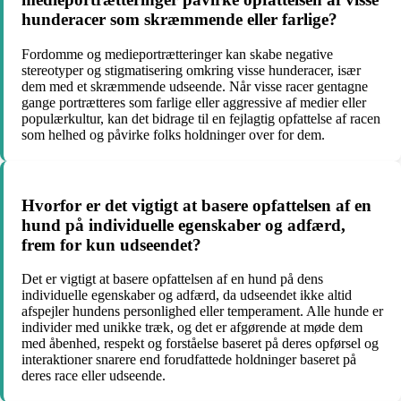
hunderacer som skræmmende eller farlige?
Fordomme og medieportrætteringer kan skabe negative
stereotyper og stigmatisering omkring visse hunderacer, især
dem med et skræmmende udseende. Når visse racer gentagne
gange portrætteres som farlige eller aggressive af medier eller
populærkultur, kan det bidrage til en fejlagtig opfattelse af racen
som helhed og påvirke folks holdninger over for dem.
Hvorfor er det vigtigt at basere opfattelsen af en
hund på individuelle egenskaber og adfærd,
frem for kun udseendet?
Det er vigtigt at basere opfattelsen af en hund på dens
individuelle egenskaber og adfærd, da udseendet ikke altid
afspejler hundens personlighed eller temperament. Alle hunde er
individer med unikke træk, og det er afgørende at møde dem
med åbenhed, respekt og forståelse baseret på deres opførsel og
interaktioner snarere end forudfattede holdninger baseret på
deres race eller udseende.