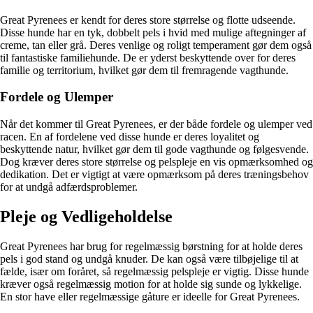
Great Pyrenees er kendt for deres store størrelse og flotte udseende.
Disse hunde har en tyk, dobbelt pels i hvid med mulige aftegninger af
creme, tan eller grå. Deres venlige og roligt temperament gør dem også
til fantastiske familiehunde. De er yderst beskyttende over for deres
familie og territorium, hvilket gør dem til fremragende vagthunde.
Fordele og Ulemper
Når det kommer til Great Pyrenees, er der både fordele og ulemper ved
racen. En af fordelene ved disse hunde er deres loyalitet og
beskyttende natur, hvilket gør dem til gode vagthunde og følgesvende.
Dog kræver deres store størrelse og pelspleje en vis opmærksomhed og
dedikation. Det er vigtigt at være opmærksom på deres træningsbehov
for at undgå adfærdsproblemer.
Pleje og Vedligeholdelse
Great Pyrenees har brug for regelmæssig børstning for at holde deres
pels i god stand og undgå knuder. De kan også være tilbøjelige til at
fælde, især om foråret, så regelmæssig pelspleje er vigtig. Disse hunde
kræver også regelmæssig motion for at holde sig sunde og lykkelige.
En stor have eller regelmæssige gåture er ideelle for Great Pyrenees.