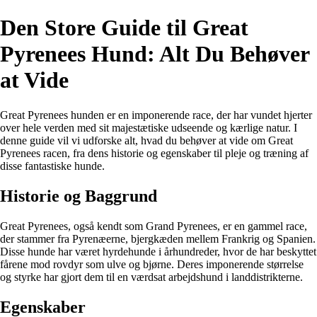
Den Store Guide til Great
Pyrenees Hund: Alt Du Behøver
at Vide
Great Pyrenees hunden er en imponerende race, der har vundet hjerter
over hele verden med sit majestætiske udseende og kærlige natur. I
denne guide vil vi udforske alt, hvad du behøver at vide om Great
Pyrenees racen, fra dens historie og egenskaber til pleje og træning af
disse fantastiske hunde.
Historie og Baggrund
Great Pyrenees, også kendt som Grand Pyrenees, er en gammel race,
der stammer fra Pyrenæerne, bjergkæden mellem Frankrig og Spanien.
Disse hunde har været hyrdehunde i århundreder, hvor de har beskyttet
fårene mod rovdyr som ulve og bjørne. Deres imponerende størrelse
og styrke har gjort dem til en værdsat arbejdshund i landdistrikterne.
Egenskaber