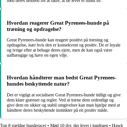
med deres helbred for at sikre, at de lever et sundt liv.
Hvordan reagerer Great Pyrenees-hunde på
træning og opdragelse?
Great Pyrenees-hunde kan reagere positivt på træning og
opdragelse, især hvis den er konsekvent og positiv. De er loyale
og ivrige efter at behage deres ejere, men de kan også være
uafhængige og have en egen vilje.
Hvordan håndterer man bedst Great Pyrenees-
hundes beskyttende natur?
Det er vigtigt at socialisere Great Pyrenees-hunde tidligt og give
dem klare grænser og regler. Ved at træne dem ordentligt og
give dem en sikker og stabil omgivelser kan man hjælpe med at
håndtere deres beskyttende instinkter på en positiv måde.
Top 8 sjældne hunderacer
•
Mød 10 dyr, der lever i tundraen
•
Hawk