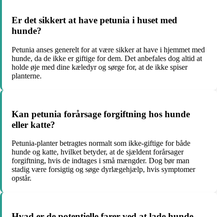
Er det sikkert at have petunia i huset med
hunde?
Petunia anses generelt for at være sikker at have i hjemmet med
hunde, da de ikke er giftige for dem. Det anbefales dog altid at
holde øje med dine kæledyr og sørge for, at de ikke spiser
planterne.
Kan petunia forårsage forgiftning hos hunde
eller katte?
Petunia-planter betragtes normalt som ikke-giftige for både
hunde og katte, hvilket betyder, at de sjældent forårsager
forgiftning, hvis de indtages i små mængder. Dog bør man
stadig være forsigtig og søge dyrlægehjælp, hvis symptomer
opstår.
Hvad er de potentielle farer ved at lade hunde