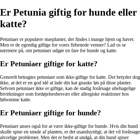
Er Petunia giftig for hunde eller
katte?
Petuniaer er populære stueplanter, der findes i mange hjem og haver.
Men er de egentlig giftige for vores firbenede venner? Lad os se
nærmere på, om petuniaer udgør en fare for hunde og katte.
Er Petuniaer giftige for katte?
Generelt betragtes petuniaer som ikke-giftige for katte. Det betyder dog
ikke, at det er en god idé at lade din kat gnaske løs på disse planter.
Selvom petuniaer ikke er giftige, kan de stadig forårsage ubehagelige
bivirkninger som fordøjelsesbesvær eller allergiske reaktioner hos
følsomme katte.
Er Petuniaer giftige for hunde?
Petuniaer anses også for at være ikke-giftige for hunde. Hvis din hund
skulle spise en smule af planten, er det usandsynligt, at det vil forårsage
alvorlige problemer. Men det er bedst at undgå, at din hund spiser