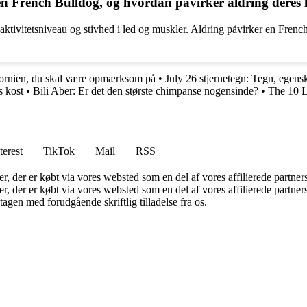
n French Bulldog, og hvordan påvirker aldring deres l
ktivitetsniveau og stivhed i led og muskler. Aldring påvirker en French 
lifornien, du skal være opmærksom på
•
July 26 stjernetegn: Tegn, egens
s kost
•
Bili Aber: Er det den største chimpanse nogensinde?
•
The 10 L
terest
TikTok
Mail
RSS
ter, der er købt via vores websted som en del af vores affilierede partne
ter, der er købt via vores websted som en del af vores affilierede partn
tagen med forudgående skriftlig tilladelse fra os.