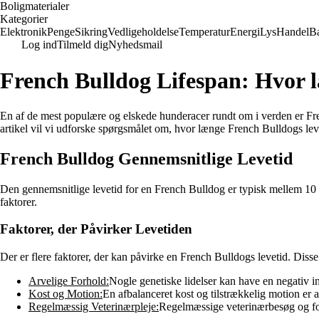
Boligmaterialer
Kategorier
Elektronik
Penge
Sikring
Vedligeholdelse
Temperatur
Energi
Lys
Handel
B
Log ind
Tilmeld dig
Nyhedsmail
French Bulldog Lifespan: Hvor l
En af de mest populære og elskede hunderacer rundt om i verden er Frenc
artikel vil vi udforske spørgsmålet om, hvor længe French Bulldogs leve
French Bulldog Gennemsnitlige Levetid
Den gennemsnitlige levetid for en French Bulldog er typisk mellem 10 og
faktorer.
Faktorer, der Påvirker Levetiden
Der er flere faktorer, der kan påvirke en French Bulldogs levetid. Disse
Arvelige Forhold:
Nogle genetiske lidelser kan have en negativ i
Kost og Motion:
En afbalanceret kost og tilstrækkelig motion er
Regelmæssig Veterinærpleje:
Regelmæssige veterinærbesøg og for