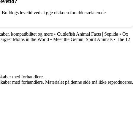
evetid?
Bulldogs levetid ved at øge risikoen for aldersrelaterede
kaber, kompatibilitet og mere
•
Cuttlefish Animal Facts | Sepiida
•
Ox
argest Moths in the World
•
Meet the Gemini Spirit Animals
•
The 12
rskaber med forhandlere.
erskaber med forhandlere. Materialet på denne side må ikke reproduceres,