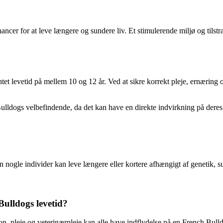
hancer for at leve længere og sundere liv. Et stimulerende miljø og tils
ntet levetid på mellem 10 og 12 år. Ved at sikre korrekt pleje, ernærin
ch Bulldogs velbefindende, da det kan have en direkte indvirkning på de
 nogle individer kan leve længere eller kortere afhængigt af genetik, s
Bulldogs levetid?
, pleje og veterinærpleje kan alle have indflydelse på en French Bulld