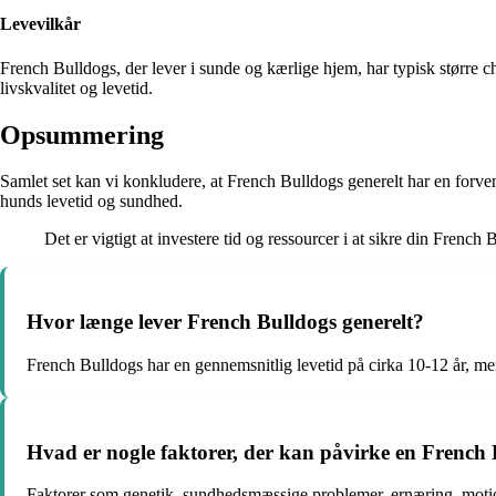
Levevilkår
French Bulldogs, der lever i sunde og kærlige hjem, har typisk større c
livskvalitet og levetid.
Opsummering
Samlet set kan vi konkludere, at French Bulldogs generelt har en forve
hunds levetid og sundhed.
Det er vigtigt at investere tid og ressourcer i at sikre din Fren
Hvor længe lever French Bulldogs generelt?
French Bulldogs har en gennemsnitlig levetid på cirka 10-12 år, men
Hvad er nogle faktorer, der kan påvirke en French 
Faktorer som genetik, sundhedsmæssige problemer, ernæring, motion