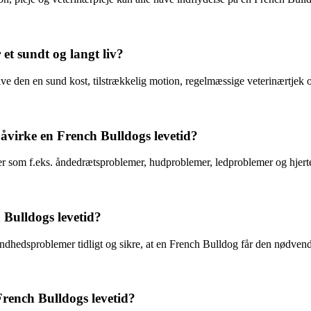
et sundt og langt liv?
at give den en sund kost, tilstrækkelig motion, regelmæssige veterinær
åvirke en French Bulldogs levetid?
er som f.eks. åndedrætsproblemer, hudproblemer, ledproblemer og hjerte
 Bulldogs levetid?
hedsproblemer tidligt og sikre, at en French Bulldog får den nødvendi
French Bulldogs levetid?