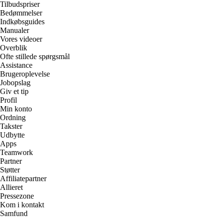
Tilbudspriser
Bedømmelser
Indkøbsguides
Manualer
Vores videoer
Overblik
Ofte stillede spørgsmål
Assistance
Brugeroplevelse
Jobopslag
Giv et tip
Profil
Min konto
Ordning
Takster
Udbytte
Apps
Teamwork
Partner
Støtter
Affiliatepartner
Allieret
Pressezone
Kom i kontakt
Samfund