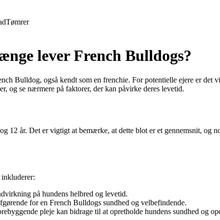
ad
Tømrer
ænge lever French Bulldogs?
h Bulldog, også kendt som en frenchie. For potentielle ejere er det vigt
r, og se nærmere på faktorer, der kan påvirke deres levetid.
 12 år. Det er vigtigt at bemærke, at dette blot er et gennemsnit, og no
 inkluderer:
ndvirkning på hundens helbred og levetid.
 afgørende for en French Bulldogs sundhed og velbefindende.
ebyggende pleje kan bidrage til at opretholde hundens sundhed og opda