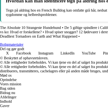
Hvordan kan man identificere tegn på aldring hos e
Tegn på aldring hos en French Bulldog kan omfatte grå hår, nedsat a
sygdomme og helbredsproblemer.
The Absolute 10 Strangeste Hundehund
•
De 5 giftige spindlere i Ca
vs ko: Hvad er forskellene?
•
Hvad spiser snogger? 12 fødevarer i dere
Deadliest Tornadoes on Earth and What Happened
•
Boligmaterialer
Del og gør godt
X
Facebook
Instagram
LinkedIn
YouTube
Pin
© Beskyttet af ophavsretsloven.
© Alle rettigheder forbeholdes. Vi kan tjene en del af salget fra produk
© Alle rettigheder forbeholdes. Vi kan tjene en del af salget fra produk
distribueres, transmitteres, cachelagres eller på anden måde bruges, und
Mød os
Oprindelse
Vores mission
Bag siden
Bidrag nu
Afdelinger
Indhold
Gaver