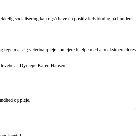
trækkelig socialisering kan også have en positiv indvirkning på hundens
g og regelmæssig veterinærpleje kan ejere hjælpe med at maksimere deres
res levetid. – Dyrlæge Karen Hansen
undhed og pleje.
ogs levetid.