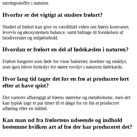
næringsstoffer i naturen.
Hvorfor er det vigtigt at studere frølort?
Studiet af frølort kan give os værdifuld viden om frøers kostvaner,
levevis og økosystemets balance, samt bidrage til forståelsen af
biodiversitet og miljøforhold.
Hvordan er frølort en del af fødekæden i naturen?
Frølort fungerer som føde for visse bakterier, insekter og smådyr,
som igen bliver byttedyr for større rovdyr i naturens fødekæde.
Hvor lang tid tager det for en frø at producere lort
efter at have spist?
Det varierer afhængigt af frøens størrelse og metabolisme, men det
kan typisk tage et par timer til et døgn for en frø at producere
afføring efter en måltid.
Kan man ud fra frølortens udseende og indhold
bestemme hvilken art af frø der har produceret det?