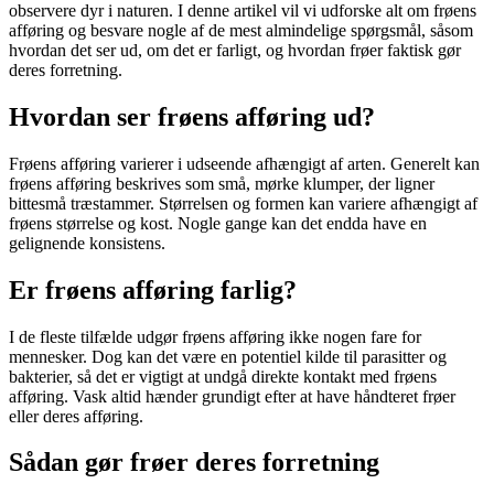
observere dyr i naturen. I denne artikel vil vi udforske alt om frøens
afføring og besvare nogle af de mest almindelige spørgsmål, såsom
hvordan det ser ud, om det er farligt, og hvordan frøer faktisk gør
deres forretning.
Hvordan ser frøens afføring ud?
Frøens afføring varierer i udseende afhængigt af arten. Generelt kan
frøens afføring beskrives som små, mørke klumper, der ligner
bittesmå træstammer. Størrelsen og formen kan variere afhængigt af
frøens størrelse og kost. Nogle gange kan det endda have en
gelignende konsistens.
Er frøens afføring farlig?
I de fleste tilfælde udgør frøens afføring ikke nogen fare for
mennesker. Dog kan det være en potentiel kilde til parasitter og
bakterier, så det er vigtigt at undgå direkte kontakt med frøens
afføring. Vask altid hænder grundigt efter at have håndteret frøer
eller deres afføring.
Sådan gør frøer deres forretning