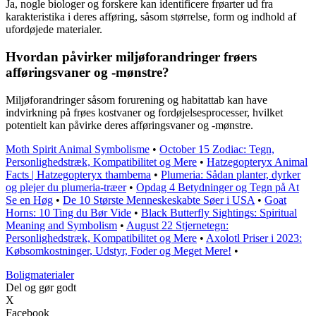
Ja, nogle biologer og forskere kan identificere frøarter ud fra
karakteristika i deres afføring, såsom størrelse, form og indhold af
ufordøjede materialer.
Hvordan påvirker miljøforandringer frøers
afføringsvaner og -mønstre?
Miljøforandringer såsom forurening og habitattab kan have
indvirkning på frøes kostvaner og fordøjelsesprocesser, hvilket
potentielt kan påvirke deres afføringsvaner og -mønstre.
Moth Spirit Animal Symbolisme
•
October 15 Zodiac: Tegn,
Personlighedstræk, Kompatibilitet og Mere
•
Hatzegopteryx Animal
Facts | Hatzegopteryx thambema
•
Plumeria: Sådan planter, dyrker
og plejer du plumeria-træer
•
Opdag 4 Betydninger og Tegn på At
Se en Høg
•
De 10 Største Menneskeskabte Søer i USA
•
Goat
Horns: 10 Ting du Bør Vide
•
Black Butterfly Sightings: Spiritual
Meaning and Symbolism
•
August 22 Stjernetegn:
Personlighedstræk, Kompatibilitet og Mere
•
Axolotl Priser i 2023:
Købsomkostninger, Udstyr, Foder og Meget Mere!
•
Boligmaterialer
Del og gør godt
X
Facebook