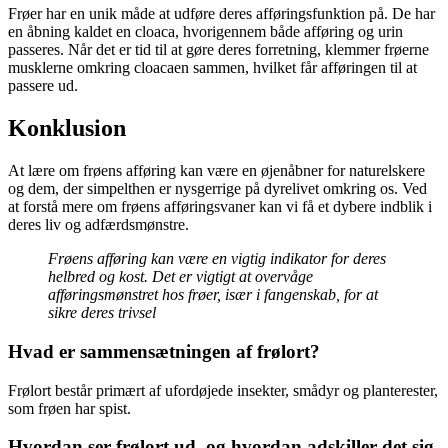
Frøer har en unik måde at udføre deres afføringsfunktion på. De har
en åbning kaldet en cloaca, hvorigennem både afføring og urin
passeres. Når det er tid til at gøre deres forretning, klemmer frøerne
musklerne omkring cloacaen sammen, hvilket får afføringen til at
passere ud.
Konklusion
At lære om frøens afføring kan være en øjenåbner for naturelskere
og dem, der simpelthen er nysgerrige på dyrelivet omkring os. Ved
at forstå mere om frøens afføringsvaner kan vi få et dybere indblik i
deres liv og adfærdsmønstre.
Frøens afføring kan være en vigtig indikator for deres
helbred og kost. Det er vigtigt at overvåge
afføringsmønstret hos frøer, især i fangenskab, for at
sikre deres trivsel
Hvad er sammensætningen af frølort?
Frølort består primært af ufordøjede insekter, smådyr og planterester,
som frøen har spist.
Hvordan ser frølort ud, og hvordan adskiller det sig