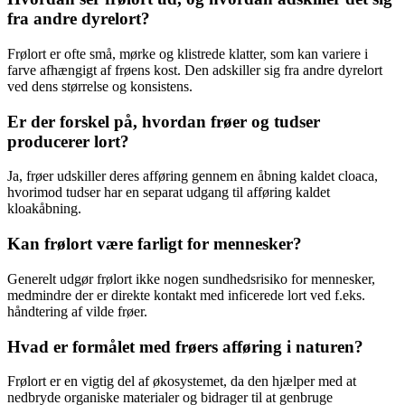
fra andre dyrelort?
Frølort er ofte små, mørke og klistrede klatter, som kan variere i
farve afhængigt af frøens kost. Den adskiller sig fra andre dyrelort
ved dens størrelse og konsistens.
Er der forskel på, hvordan frøer og tudser
producerer lort?
Ja, frøer udskiller deres afføring gennem en åbning kaldet cloaca,
hvorimod tudser har en separat udgang til afføring kaldet
kloakåbning.
Kan frølort være farligt for mennesker?
Generelt udgør frølort ikke nogen sundhedsrisiko for mennesker,
medmindre der er direkte kontakt med inficerede lort ved f.eks.
håndtering af vilde frøer.
Hvad er formålet med frøers afføring i naturen?
Frølort er en vigtig del af økosystemet, da den hjælper med at
nedbryde organiske materialer og bidrager til at genbruge