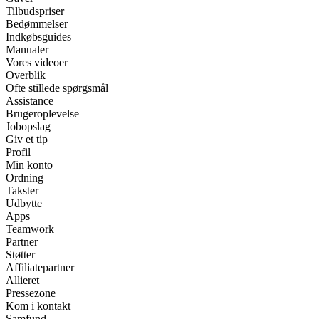
Tilbudspriser
Bedømmelser
Indkøbsguides
Manualer
Vores videoer
Overblik
Ofte stillede spørgsmål
Assistance
Brugeroplevelse
Jobopslag
Giv et tip
Profil
Min konto
Ordning
Takster
Udbytte
Apps
Teamwork
Partner
Støtter
Affiliatepartner
Allieret
Pressezone
Kom i kontakt
Samfund