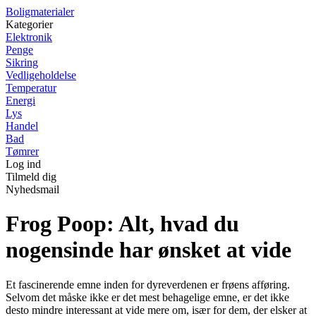
Boligmaterialer
Kategorier
Elektronik
Penge
Sikring
Vedligeholdelse
Temperatur
Energi
Lys
Handel
Bad
Tømrer
Log ind
Tilmeld dig
Nyhedsmail
Frog Poop: Alt, hvad du
nogensinde har ønsket at vide
Et fascinerende emne inden for dyreverdenen er frøens afføring.
Selvom det måske ikke er det mest behagelige emne, er det ikke
desto mindre interessant at vide mere om, især for dem, der elsker at