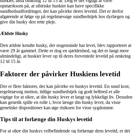
huskier, altså omkring 12 til 15 år. Dog er det vigtigt at være
opmærksom på, at sibiriske huskier kan have specifikke
sundhedsudfordringer, der kan påvirke deres levetid. Det er derfor
afgørende at følge op på regelmæssige sundhedstjek hos dyrlægen og
give din husky den rette pleje.
Ældste Husky
Den ældste kendte husky, der nogensinde har levet, blev rapporteret at
være 29 år gammel. Dette er dog en sjældenhed, og det er langt mere
almindeligt, at huskier lever op til deres forventede levetid på omkring
12 til 15 år.
Faktorer der påvirker Huskiens levetid
Der er flere faktorer, der kan påvirke en huskys levetid. En sund kost,
regelmæssig motion, tidlige sundhedstjek og godt helbred er alle
vigtige for at sikre, at din husky lever et langt og lykkeligt liv. Desuden
kan genetik spille en rolle i, hvor længe din husky lever, da visse
genetiske dispositioner kan øge risikoen for visse sygdomme.
Tips til at forlænge din Huskys levetid
For at sikre din huskys velbefindende og forlænge dens levetid, er det