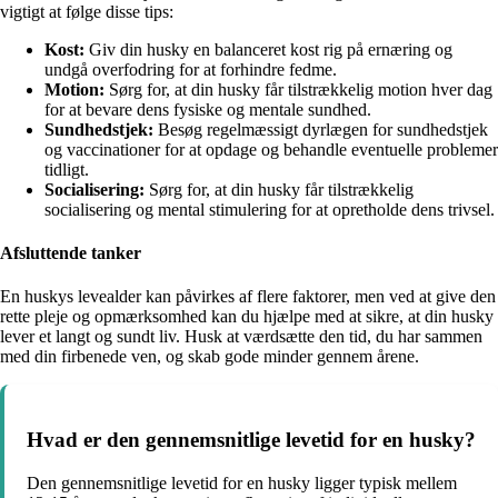
vigtigt at følge disse tips:
Kost:
Giv din husky en balanceret kost rig på ernæring og
undgå overfodring for at forhindre fedme.
Motion:
Sørg for, at din husky får tilstrækkelig motion hver dag
for at bevare dens fysiske og mentale sundhed.
Sundhedstjek:
Besøg regelmæssigt dyrlægen for sundhedstjek
og vaccinationer for at opdage og behandle eventuelle problemer
tidligt.
Socialisering:
Sørg for, at din husky får tilstrækkelig
socialisering og mental stimulering for at opretholde dens trivsel.
Afsluttende tanker
En huskys levealder kan påvirkes af flere faktorer, men ved at give den
rette pleje og opmærksomhed kan du hjælpe med at sikre, at din husky
lever et langt og sundt liv. Husk at værdsætte den tid, du har sammen
med din firbenede ven, og skab gode minder gennem årene.
Hvad er den gennemsnitlige levetid for en husky?
Den gennemsnitlige levetid for en husky ligger typisk mellem