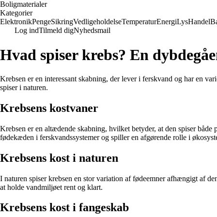
Boligmaterialer
Kategorier
Elektronik
Penge
Sikring
Vedligeholdelse
Temperatur
Energi
Lys
Handel
B
Log ind
Tilmeld dig
Nyhedsmail
Hvad spiser krebs? En dybdegåen
Krebsen er en interessant skabning, der lever i ferskvand og har en var
spiser i naturen.
Krebsens kostvaner
Krebsen er en altædende skabning, hvilket betyder, at den spiser både pl
fødekæden i ferskvandssystemer og spiller en afgørende rolle i økosyst
Krebsens kost i naturen
I naturen spiser krebsen en stor variation af fødeemner afhængigt af dens
at holde vandmiljøet rent og klart.
Krebsens kost i fangeskab