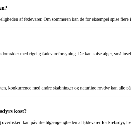
en?
eligheden af fødevarer. Om sommeren kan de for eksempel spise flere i
dområder med rigelig fødevareforsyning. De kan spise alger, små insek
eten, konkurrence med andre skabninger og naturlige rovdyr kan alle på
sdyrs kost?
overfiskeri kan påvirke tilgængeligheden af fødevarer for krebsdyr, hvi