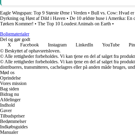
Eagle Wingspan: Top 9 Største Ørne i Verden
•
Bull vs. Cow: Hvad er 
Dyrkning og Høst af Dild i Haven
•
De 10 ældste huse i Amerika: En 
Tørken Kommer!
•
The Top 10 Loudest Animals on Earth
•
Boligmaterialer
Del og gør godt
X
Facebook
Instagram
LinkedIn
YouTube
Pin
© Beskyttet af ophavsretsloven.
© Alle rettigheder forbeholdes. Vi kan tjene en del af salget fra produk
© Alle rettigheder forbeholdes. Vi kan tjene en del af salget fra produk
distribueres, transmitteres, cachelagres eller på anden måde bruges, und
Mød os
Oprindelse
Vores mission
Bag siden
Bidrag nu
Afdelinger
Indhold
Gaver
Tilbudspriser
Bedømmelser
Indkøbsguides
Manualer