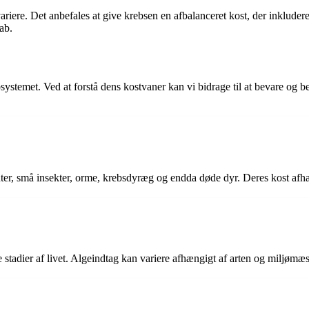
ariere. Det anbefales at give krebsen en afbalanceret kost, der inkluder
kab.
osystemet. Ved at forstå dens kostvaner kan vi bidrage til at bevare og b
ter, små insekter, orme, krebsdyræg og endda døde dyr. Deres kost afhæng
ige stadier af livet. Algeindtag kan variere afhængigt af arten og miljømæ