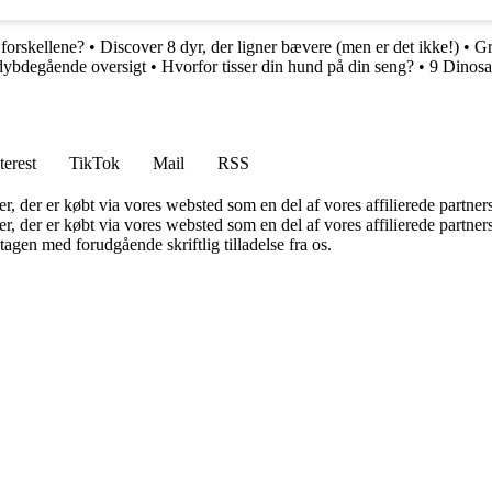
forskellene?
•
Discover 8 dyr, der ligner bævere (men er det ikke!)
•
Gr
dybdegående oversigt
•
Hvorfor tisser din hund på din seng?
•
9 Dinosa
terest
TikTok
Mail
RSS
ter, der er købt via vores websted som en del af vores affilierede partne
ter, der er købt via vores websted som en del af vores affilierede partn
tagen med forudgående skriftlig tilladelse fra os.