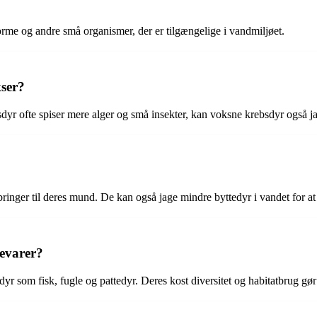
 orme og andre små organismer, der er tilgængelige i vandmiljøet.
kser?
yr ofte spiser mere alger og små insekter, kan voksne krebsdyr også jag
 bringer til deres mund. De kan også jage mindre byttedyr i vandet for 
devarer?
dyr som fisk, fugle og pattedyr. Deres kost diversitet og habitatbrug gø