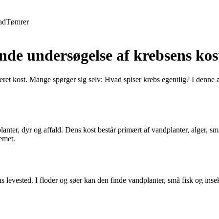
ad
Tømrer
de undersøgelse af krebsens kos
ieret kost. Mange spørger sig selv: Hvad spiser krebs egentlig? I denne 
anter, dyr og affald. Dens kost består primært af vandplanter, alger, sm
emet.
 levested. I floder og søer kan den finde vandplanter, små fisk og insekt