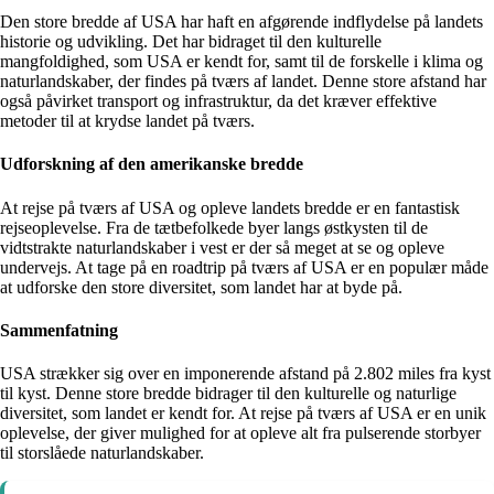
Den store bredde af USA har haft en afgørende indflydelse på landets
historie og udvikling. Det har bidraget til den kulturelle
mangfoldighed, som USA er kendt for, samt til de forskelle i klima og
naturlandskaber, der findes på tværs af landet. Denne store afstand har
også påvirket transport og infrastruktur, da det kræver effektive
metoder til at krydse landet på tværs.
Udforskning af den amerikanske bredde
At rejse på tværs af USA og opleve landets bredde er en fantastisk
rejseoplevelse. Fra de tætbefolkede byer langs østkysten til de
vidtstrakte naturlandskaber i vest er der så meget at se og opleve
undervejs. At tage på en roadtrip på tværs af USA er en populær måde
at udforske den store diversitet, som landet har at byde på.
Sammenfatning
USA strækker sig over en imponerende afstand på 2.802 miles fra kyst
til kyst. Denne store bredde bidrager til den kulturelle og naturlige
diversitet, som landet er kendt for. At rejse på tværs af USA er en unik
oplevelse, der giver mulighed for at opleve alt fra pulserende storbyer
til storslåede naturlandskaber.