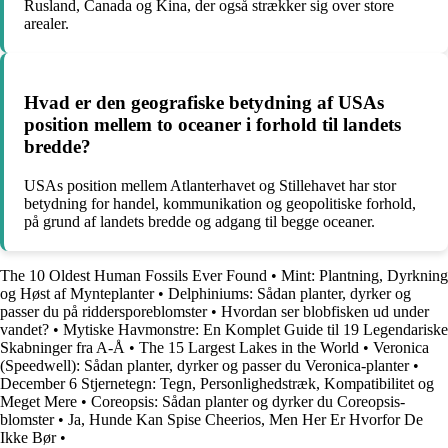
Rusland, Canada og Kina, der også strækker sig over store
arealer.
Hvad er den geografiske betydning af USAs
position mellem to oceaner i forhold til landets
bredde?
USAs position mellem Atlanterhavet og Stillehavet har stor
betydning for handel, kommunikation og geopolitiske forhold,
på grund af landets bredde og adgang til begge oceaner.
The 10 Oldest Human Fossils Ever Found
•
Mint: Plantning, Dyrkning
og Høst af Mynteplanter
•
Delphiniums: Sådan planter, dyrker og
passer du på riddersporeblomster
•
Hvordan ser blobfisken ud under
vandet?
•
Mytiske Havmonstre: En Komplet Guide til 19 Legendariske
Skabninger fra A-Å
•
The 15 Largest Lakes in the World
•
Veronica
(Speedwell): Sådan planter, dyrker og passer du Veronica-planter
•
December 6 Stjernetegn: Tegn, Personlighedstræk, Kompatibilitet og
Meget Mere
•
Coreopsis: Sådan planter og dyrker du Coreopsis-
blomster
•
Ja, Hunde Kan Spise Cheerios, Men Her Er Hvorfor De
Ikke Bør
•