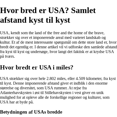
Hvor bred er USA? Samlet
afstand kyst til kyst
USA, kendt som the land of the free and the home of the brave,
strækker sig over et imponerende areal med varieret landskab og
kultur. Et af de mest interessante spørgsmål om dette store land er, hvor
bredt det egentlig er. I denne artikel vil vi udforske den samlede afstand
fra kyst til kyst og undersøge, hvor langt det faktisk er at krydse USA
på tværs.
Hvor bredt er USA i miles?
USA strækker sig over hele 2.802 miles, eller 4.509 kilometer, fra kyst
til kyst. Denne imponerende afstand giver et indblik i den enorme
størrelse og diversitet, som USA rummer. At rejse fra
Atlanterhavskysten i øst til Stillehavskysten i vest giver en unik
mulighed for at opleve alle de forskellige regioner og kulturer, som
USA har at byde på.
Betydningen af ​​USAs bredde