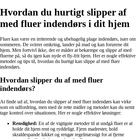
Hvordan du hurtigt slipper af
med fluer indendørs i dit hjem
Fluer kan være en irriterende og ubehagelig plage indendørs, især om
sommeren. De svirrer omkring, lander på mad og kan forurene dit
hjem. Men fortvivl ikke, der er måder at bekæmpe og slippe af med
fluerne på, så du igen kan nyde et fly-frit hjem. Her er nogle effektive
metoder og tips til, hvordan du hurtigt kan slippe af med fluer
indendørs.
Hvordan slipper du af med fluer
indendørs?
At finde ud af, hvordan du slipper af med fluer indendørs kan virke
som en udfordring, men med de rette midler og metoder kan du nemt
tage kontrol over situationen. Her er nogle effektive løsninger:
Renslighed:
En af de vigtigste metoder til at undgå fluer er at
holde dit hjem rent og ryddeligt. Fjern madrester, hold
skraldespande lukket og rengør regelmæssigt for at fjerne