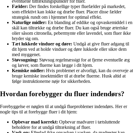
eventuelle tiltrækningspunkter for fluer.
Fælder:
Der findes forskellige typer fluefælder på markedet,
som effektivt kan lokke og dræbe fluer. Placer disse fælder
strategisk rundt om i hjemmet for optimal effekt.
Naturlige midler:
En blanding af eddike og opvaskemiddel i en
skål kan tiltrække og dræbe fluer. Du kan også bruge æteriske
olier såsom citronella, pebermynte eller lavendel, som fluer ikke
bryder sig om.
Tæt lukkede vinduer og døre:
Undgå at give fluer adgang til
dit hjem ved at holde vinduer og døre lukkede eller sikre dem
med myggenet.
Støvsugning:
Støvsug regelmæssigt for at fjerne eventuelle æg
og larver, som fluerne kan lægge i dit hjem.
Kemiske midler:
Hvis problemet er alvorligt, kan du overveje at
bruge kemiske insektmidler til at dræbe fluerne. Husk altid at
følge instruktionerne nøje for sikkerheden.
Hvordan forebygger du fluer indendørs?
Forebyggelse er nøglen til at undgå flueproblemer indendørs. Her er
nogle tips til at forebygge fluer i dit hjem:
Opbevar mad korrekt:
Opbevar madvarer i tætsluttende
beholdere for at undgå tiltrækning af fluer.
Vask op:
Efterlad ikke opvasken i vasken, da madrester kan