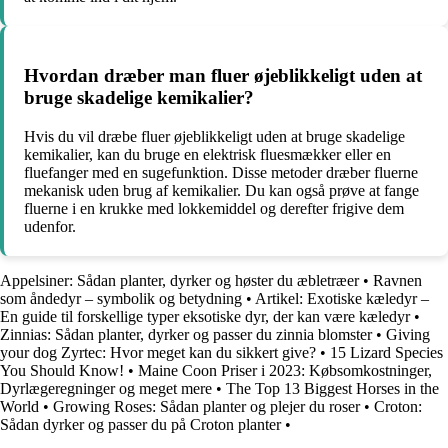
Hvordan dræber man fluer øjeblikkeligt uden at
bruge skadelige kemikalier?
Hvis du vil dræbe fluer øjeblikkeligt uden at bruge skadelige
kemikalier, kan du bruge en elektrisk fluesmækker eller en
fluefanger med en sugefunktion. Disse metoder dræber fluerne
mekanisk uden brug af kemikalier. Du kan også prøve at fange
fluerne i en krukke med lokkemiddel og derefter frigive dem
udenfor.
Appelsiner: Sådan planter, dyrker og høster du æbletræer
•
Ravnen
som åndedyr – symbolik og betydning
•
Artikel: Exotiske kæledyr –
En guide til forskellige typer eksotiske dyr, der kan være kæledyr
•
Zinnias: Sådan planter, dyrker og passer du zinnia blomster
•
Giving
your dog Zyrtec: Hvor meget kan du sikkert give?
•
15 Lizard Species
You Should Know!
•
Maine Coon Priser i 2023: Købsomkostninger,
Dyrlægeregninger og meget mere
•
The Top 13 Biggest Horses in the
World
•
Growing Roses: Sådan planter og plejer du roser
•
Croton:
Sådan dyrker og passer du på Croton planter
•