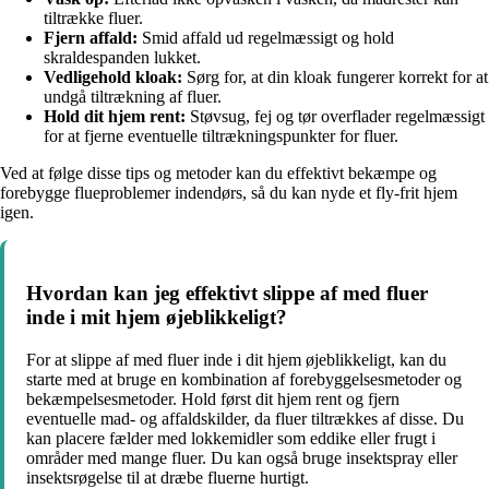
tiltrække fluer.
Fjern affald:
Smid affald ud regelmæssigt og hold
skraldespanden lukket.
Vedligehold kloak:
Sørg for, at din kloak fungerer korrekt for at
undgå tiltrækning af fluer.
Hold dit hjem rent:
Støvsug, fej og tør overflader regelmæssigt
for at fjerne eventuelle tiltrækningspunkter for fluer.
Ved at følge disse tips og metoder kan du effektivt bekæmpe og
forebygge flueproblemer indendørs, så du kan nyde et fly-frit hjem
igen.
Hvordan kan jeg effektivt slippe af med fluer
inde i mit hjem øjeblikkeligt?
For at slippe af med fluer inde i dit hjem øjeblikkeligt, kan du
starte med at bruge en kombination af forebyggelsesmetoder og
bekæmpelsesmetoder. Hold først dit hjem rent og fjern
eventuelle mad- og affaldskilder, da fluer tiltrækkes af disse. Du
kan placere fælder med lokkemidler som eddike eller frugt i
områder med mange fluer. Du kan også bruge insektspray eller
insektsrøgelse til at dræbe fluerne hurtigt.