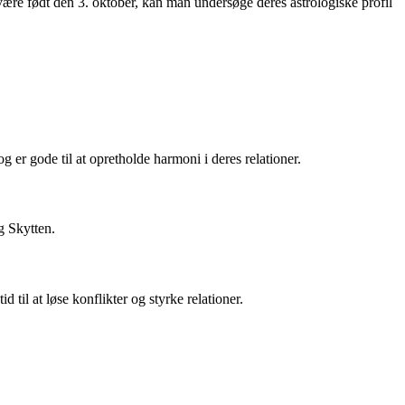
 være født den 3. oktober, kan man undersøge deres astrologiske profil
 er gode til at opretholde harmoni i deres relationer.
g Skytten.
il at løse konflikter og styrke relationer.