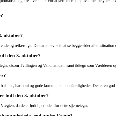
 diplomatiske og kreative natur. For at lære mere om, hvad det betyder at
r?
3. oktober?
de og retfærdige. De har en evne til at se begge sider af en situation og
ødt den 3. oktober?
ufttegn, såsom Tvillingen og Vandmanden, samt ildtegn som Vædderen o
er?
balance, harmoni og gode kommunikationsfærdigheder. Det er en god tid t
er født den 3. oktober?
Vægten, da de er født i perioden for dette stjernetegn.
tober anderledes end andre Vægte?