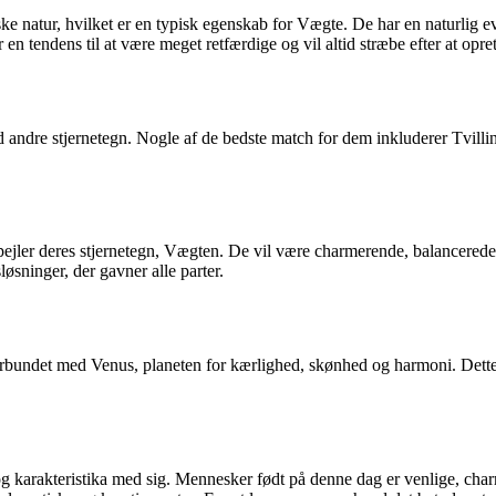
e natur, hvilket er en typisk egenskab for Vægte. De har en naturlig ev
 en tendens til at være meget retfærdige og vil altid stræbe efter at opre
d andre stjernetegn. Nogle af de bedste match for dem inkluderer Tvill
ejler deres stjernetegn, Vægten. De vil være charmerende, balancerede og
løsninger, der gavner alle parter.
forbundet med Venus, planeten for kærlighed, skønhed og harmoni. Dette 
g karakteristika med sig. Mennesker født på denne dag er venlige, charm