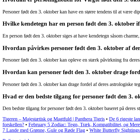
Personer født den 3. oktober kan have en større tendens til at være dipl
Hvilke kendetegn har en person født den 3. oktober if
En person født den 3. oktober siges at have kendetegn såsom charme, d
Hvordan påvirkes personer født den 3. oktober af deres
Personer født den 3. oktober kan opleve en stærk påvirkning fra deres
Hvordan kan personer født den 3. oktober drage forde
Personer født den 3. oktober kan drage fordel af deres astrologiske teg
Hvad er den bedste tilgang for personer født den 3. o
Den bedste tilgang for personer født den 3. oktober baseret på deres st
Tigeren – Majestætisk og Magtfuld | Panthera Tigris
•
De 6 rigeste lan
forskellen?
•
February 5 Zodiac: Tegn, Træk, Kompatibilitet, og Mere
7 Lande med Grønne, Gule og Røde Flag
•
White Butterfly Sighting