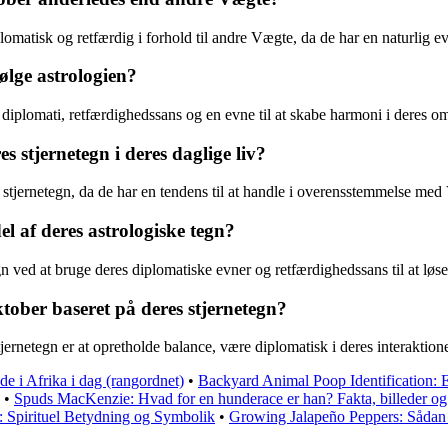
omatisk og retfærdig i forhold til andre Vægte, da de har en naturlig evne
ølge astrologien?
iplomati, retfærdighedssans og en evne til at skabe harmoni i deres om
 stjernetegn i deres daglige liv?
 stjernetegn, da de har en tendens til at handle i overensstemmelse me
l af deres astrologiske tegn?
n ved at bruge deres diplomatiske evner og retfærdighedssans til at løse
ktober baseret på deres stjernetegn?
jernetegn er at opretholde balance, være diplomatisk i deres interaktione
de i Afrika i dag (rangordnet)
•
Backyard Animal Poop Identification:
•
Spuds MacKenzie: Hvad for en hunderace er han? Fakta, billeder og
s: Spirituel Betydning og Symbolik
•
Growing Jalapeño Peppers: Sådan p