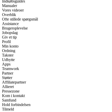
Indkøbsguides
Manualer
Vores videoer
Overblik
Ofte stillede spørgsmål
Assistance
Brugeroplevelse
Jobopslag
Giv et tip
Profil
Min konto
Ordning
Takster
Udbytte
Apps
Teamwork
Partner
Støtter
Affiliatepartner
Allieret
Pressezone
Kom i kontakt
Samfund
Hold forbindelsen
Tilmeld