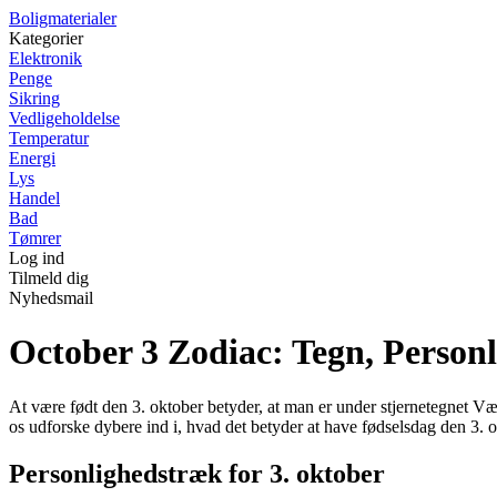
Boligmaterialer
Kategorier
Elektronik
Penge
Sikring
Vedligeholdelse
Temperatur
Energi
Lys
Handel
Bad
Tømrer
Log ind
Tilmeld dig
Nyhedsmail
October 3 Zodiac: Tegn, Person
At være født den 3. oktober betyder, at man er under stjernetegnet 
os udforske dybere ind i, hvad det betyder at have fødselsdag den 3. o
Personlighedstræk for 3. oktober