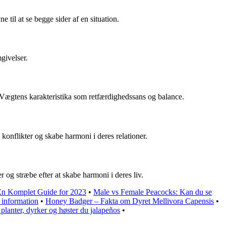
 til at se begge sider af en situation.
givelser.
d Vægtens karakteristika som retfærdighedssans og balance.
 konflikter og skabe harmoni i deres relationer.
r og stræbe efter at skabe harmoni i deres liv.
 En Komplet Guide for 2023
•
Male vs Female Peacocks: Kan du se
 information
•
Honey Badger – Fakta om Dyret Mellivora Capensis
•
lanter, dyrker og høster du jalapeños
•