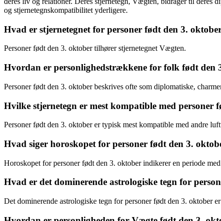
deres liv og relationer. Deres stjernetegn, Vægten, bidrager til deres
og stjernetegnskompatibilitet yderligere.
Hvad er stjernetegnet for personer født den 3. oktobe
Personer født den 3. oktober tilhører stjernetegnet Vægten.
Hvordan er personlighedstrækkene for folk født den 
Personer født den 3. oktober beskrives ofte som diplomatiske, charmeren
Hvilke stjernetegn er mest kompatible med personer f
Personer født den 3. oktober er typisk mest kompatible med andre l
Hvad siger horoskopet for personer født den 3. oktob
Horoskopet for personer født den 3. oktober indikerer en periode med 
Hvad er det dominerende astrologiske tegn for person
Det dominerende astrologiske tegn for personer født den 3. oktober er 
Hvordan er personligheden for Vægte født den 3. ok