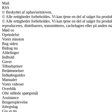
Mail
RSS
© Beskyttet af ophavsretsloven.
© Alle rettigheder forbeholdes. Vi kan tjene en del af salget fra produ
© Alle rettigheder forbeholdes. Vi kan tjene en del af salget fra prod
reproduceres, distribueres, transmitteres, cachelagres eller på anden m
Mød os
Oprindelse
Vores mission
Bag siden
Bidrag nu
Afdelinger
Indhold
Gaver
Tilbudspriser
Bedømmelser
Indkøbsguides
Manualer
Vores videoer
Overblik
Ofte stillede spørgsmål
Assistance
Brugeroplevelse
Jobopslag
Giv et tip