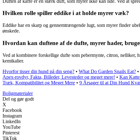
Duften af kaffe er en stærk duft, som myrer ikke kan lide. Ved at s
Hvilken rolle spiller eddike i at holde myrer væk?
Eddike har en skarp og gennemtrængende lugt, som myrer finder ubeha
ønskede.
Hvordan kan duftene af de dufte, myrer hader, bruge
Ved at kombinere forskellige dufte som pebermynte, citron, nelliker, 
kemikalier.
Hvorfor tisser din hund på din seng?
•
What Do Garden Snails Eat?
Apex-rovdyr, Fakta, Billeder, Levesteder og meget mere!
•
Kan Katte
Træk, Kompatibilitet og Meget Mere
•
9 Årsager til at Din Hund K
Boligmaterialer
Del og gør godt
X
Facebook
Instagram
LinkedIn
YouTube
Pinterest
TikTok