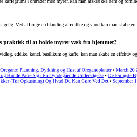
prede kaffegrums i områder med myrer, kan man afskrække dem og forhin
gelig. Ved at bruge en blanding af eddike og vand kan man skabe en e
s praktisk til at holde myrer væk fra hjemmet?
hvidløg, eddike, kanel, basilikum og kaffe, kan man skabe en effektiv 
•
Oregano: Plantning, Dyrkning og Høst af Oreganoplanter
•
March 20 Z
 og Hunde Parre Sig? En Dybdegående Undersøgelse
•
De Farligste 
vækker (Tør Opkastning) Og Hvad Du Kan Gøre Ved Det
•
September 16