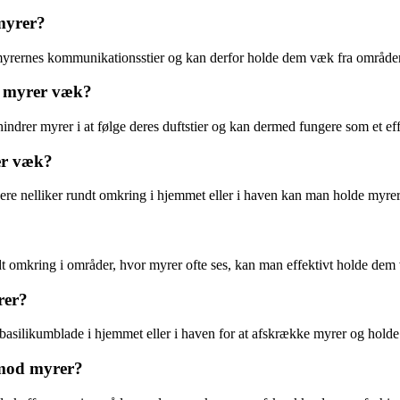
 myrer?
myrernes kommunikationsstier og kan derfor holde dem væk fra områder, 
de myrer væk?
hindrer myrer i at følge deres duftstier og kan dermed fungere som et e
rer væk?
lacere nelliker rundt omkring i hjemmet eller i haven kan man holde myr
ndt omkring i områder, hvor myrer ofte ses, kan man effektivt holde de
rer?
 basilikumblade i hjemmet eller i haven for at afskrække myrer og hol
v mod myrer?