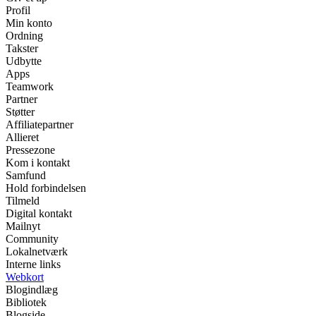
Profil
Min konto
Ordning
Takster
Udbytte
Apps
Teamwork
Partner
Støtter
Affiliatepartner
Allieret
Pressezone
Kom i kontakt
Samfund
Hold forbindelsen
Tilmeld
Digital kontakt
Mailnyt
Community
Lokalnetværk
Interne links
Webkort
Blogindlæg
Bibliotek
Blogside