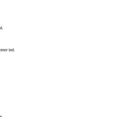
d.
mmer ind.
e.