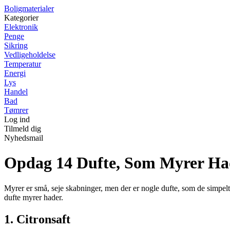
Boligmaterialer
Kategorier
Elektronik
Penge
Sikring
Vedligeholdelse
Temperatur
Energi
Lys
Handel
Bad
Tømrer
Log ind
Tilmeld dig
Nyhedsmail
Opdag 14 Dufte, Som Myrer Had
Myrer er små, seje skabninger, men der er nogle dufte, som de simpel
dufte myrer hader.
1. Citronsaft