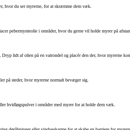
eder, hvor du ser myrerne, for at skræmme dem væk.
acer pebermynteolie i områder, hvor du gerne vil holde myrer på afstan
 Dryp lidt af olien på en vatrondel og placér den der, hvor myrerne ko
ler på steder, hvor myrerne normalt bevæger sig.
eller hvidløgspulver i områder med myrer for at holde dem væk.
ring døråbninger eller vindueskarme for at skabe en barriere for myrern