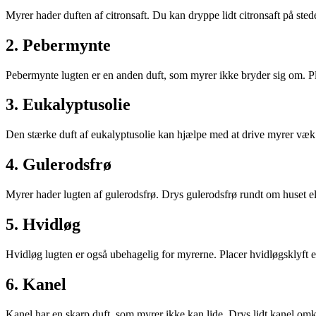
Myrer hader duften af citronsaft. Du kan dryppe lidt citronsaft på st
2. Pebermynte
Pebermynte lugten er en anden duft, som myrer ikke bryder sig om. Pl
3. Eukalyptusolie
Den stærke duft af eukalyptusolie kan hjælpe med at drive myrer væk.
4. Gulerodsfrø
Myrer hader lugten af gulerodsfrø. Drys gulerodsfrø rundt om huset el
5. Hvidløg
Hvidløg lugten er også ubehagelig for myrerne. Placer hvidløgsklyft 
6. Kanel
Kanel har en skarp duft, som myrer ikke kan lide. Drys lidt kanel omk