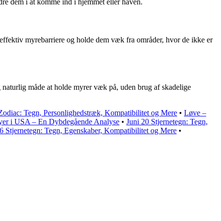
dre dem i at komme ind i hjemmet eller haven.
ffektiv myrebarriere og holde dem væk fra områder, hvor de ikke er
og naturlig måde at holde myrer væk på, uden brug af skadelige
odiac: Tegn, Personlighedstræk, Kompatibilitet og Mere
•
Løve –
Byer i USA – En Dybdegående Analyse
•
Juni 20 Stjernetegn: Tegn,
 Stjernetegn: Tegn, Egenskaber, Kompatibilitet og Mere
•