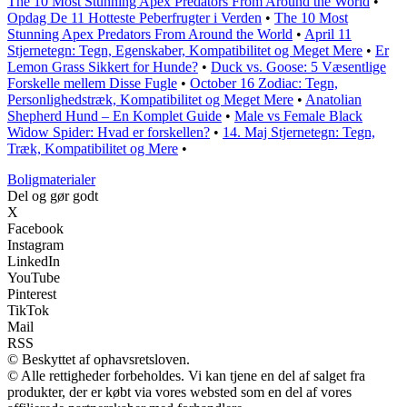
The 10 Most Stunning Apex Predators From Around the World
•
Opdag De 11 Hotteste Peberfrugter i Verden
•
The 10 Most
Stunning Apex Predators From Around the World
•
April 11
Stjernetegn: Tegn, Egenskaber, Kompatibilitet og Meget Mere
•
Er
Lemon Grass Sikkert for Hunde?
•
Duck vs. Goose: 5 Væsentlige
Forskelle mellem Disse Fugle
•
October 16 Zodiac: Tegn,
Personlighedstræk, Kompatibilitet og Meget Mere
•
Anatolian
Shepherd Hund – En Komplet Guide
•
Male vs Female Black
Widow Spider: Hvad er forskellen?
•
14. Maj Stjernetegn: Tegn,
Træk, Kompatibilitet og Mere
•
Boligmaterialer
Del og gør godt
X
Facebook
Instagram
LinkedIn
YouTube
Pinterest
TikTok
Mail
RSS
© Beskyttet af ophavsretsloven.
© Alle rettigheder forbeholdes. Vi kan tjene en del af salget fra
produkter, der er købt via vores websted som en del af vores