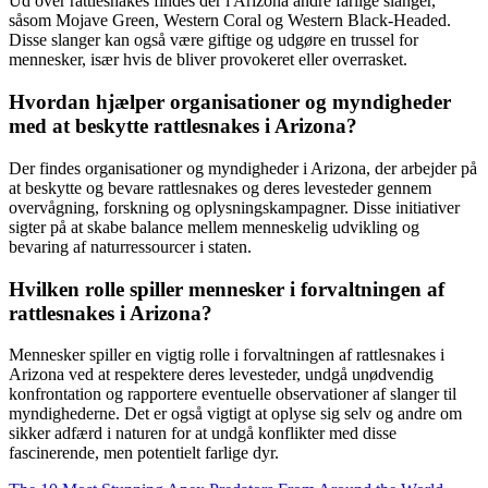
Ud over rattlesnakes findes der i Arizona andre farlige slanger,
såsom Mojave Green, Western Coral og Western Black-Headed.
Disse slanger kan også være giftige og udgøre en trussel for
mennesker, især hvis de bliver provokeret eller overrasket.
Hvordan hjælper organisationer og myndigheder
med at beskytte rattlesnakes i Arizona?
Der findes organisationer og myndigheder i Arizona, der arbejder på
at beskytte og bevare rattlesnakes og deres levesteder gennem
overvågning, forskning og oplysningskampagner. Disse initiativer
sigter på at skabe balance mellem menneskelig udvikling og
bevaring af naturressourcer i staten.
Hvilken rolle spiller mennesker i forvaltningen af
rattlesnakes i Arizona?
Mennesker spiller en vigtig rolle i forvaltningen af rattlesnakes i
Arizona ved at respektere deres levesteder, undgå unødvendig
konfrontation og rapportere eventuelle observationer af slanger til
myndighederne. Det er også vigtigt at oplyse sig selv og andre om
sikker adfærd i naturen for at undgå konflikter med disse
fascinerende, men potentielt farlige dyr.