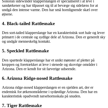
Sonoran sidewinder klapperslangen er specialiseret i at leve i
sandørkener og har tilpasset sig til at bevæge sig sidelæns for at
undgå den intense varme. Den har små hornlignende skæl over
øjnene.
4. Black-tailed Rattlesnake
Den sort-tailed klapperslange har en karakteristisk sort hale og lever
primært i de centrale og sydlige dele af Arizona. Den er generelt sky
og undgår menneskelig kontakt.
5. Speckled Rattlesnake
Den spættede klapperslange har et unikt mønster af pletter på
kroppen og foretrækker at leve i stenede og skovrige områder i
Arizona. Den er kendt for sit farverige udseende.
6. Arizona Ridge-nosed Rattlesnake
Arizona ridge-nosed klapperslangen er en sjælden art, der er
endemisk for ørkenområderne i sydøstlige Arizona. Den har en
karakteristisk opadvendt næsehornsskala på snuden.
7. Tiger Rattlesnake