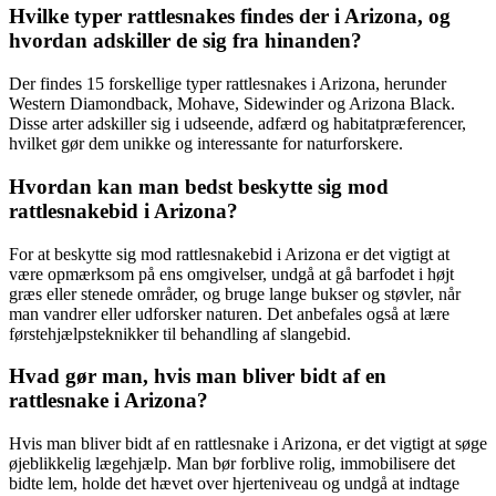
Hvilke typer rattlesnakes findes der i Arizona, og
hvordan adskiller de sig fra hinanden?
Der findes 15 forskellige typer rattlesnakes i Arizona, herunder
Western Diamondback, Mohave, Sidewinder og Arizona Black.
Disse arter adskiller sig i udseende, adfærd og habitatpræferencer,
hvilket gør dem unikke og interessante for naturforskere.
Hvordan kan man bedst beskytte sig mod
rattlesnakebid i Arizona?
For at beskytte sig mod rattlesnakebid i Arizona er det vigtigt at
være opmærksom på ens omgivelser, undgå at gå barfodet i højt
græs eller stenede områder, og bruge lange bukser og støvler, når
man vandrer eller udforsker naturen. Det anbefales også at lære
førstehjælpsteknikker til behandling af slangebid.
Hvad gør man, hvis man bliver bidt af en
rattlesnake i Arizona?
Hvis man bliver bidt af en rattlesnake i Arizona, er det vigtigt at søge
øjeblikkelig lægehjælp. Man bør forblive rolig, immobilisere det
bidte lem, holde det hævet over hjerteniveau og undgå at indtage