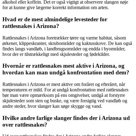
alkohol eller koffein. Det er også vigtigt at observere slangen nøje
for at kunne give lægerne korrekt information om arten.
Hvad er de mest almindelige levesteder for
rattlesnakes i Arizona?
Rattlesnakes i Arizona foretrækker tørre og varme habitat, såsom
ørkener, klippeskranter, skrubområder og kaktusskove. De kan også
findes langs vandløb, i landbrugsområder og endda i byområder,
hvor der er tilstrækkeligt med skjulesteder og fødekilder.
Hvornår er rattlesnakes mest aktive i Arizona, og
hvordan kan man undgå konfrontation med dem?
Rattlesnakes i Arizona er mest aktive om foråret og efteråret, når
temperaturen er mild. For at undgå konfrontation med rattlesnakes
bør man være opmærksom på ens omgivelser, undgå at forstyrre
skjulesteder som sten og buske, og være forsigtig ved vandløb og
andre steder, hvor slanger kan søge skygge og vand.
Hvilke andre farlige slanger findes der i Arizona ud
over rattlesnakes?