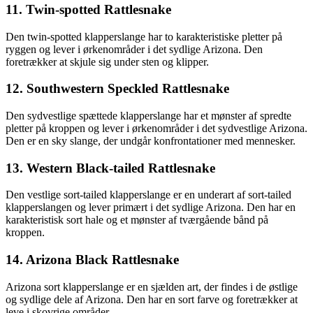
11. Twin-spotted Rattlesnake
Den twin-spotted klapperslange har to karakteristiske pletter på
ryggen og lever i ørkenområder i det sydlige Arizona. Den
foretrækker at skjule sig under sten og klipper.
12. Southwestern Speckled Rattlesnake
Den sydvestlige spættede klapperslange har et mønster af spredte
pletter på kroppen og lever i ørkenområder i det sydvestlige Arizona.
Den er en sky slange, der undgår konfrontationer med mennesker.
13. Western Black-tailed Rattlesnake
Den vestlige sort-tailed klapperslange er en underart af sort-tailed
klapperslangen og lever primært i det sydlige Arizona. Den har en
karakteristisk sort hale og et mønster af tværgående bånd på
kroppen.
14. Arizona Black Rattlesnake
Arizona sort klapperslange er en sjælden art, der findes i de østlige
og sydlige dele af Arizona. Den har en sort farve og foretrækker at
leve i skovrige områder.