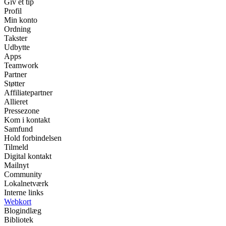
Giv et tip
Profil
Min konto
Ordning
Takster
Udbytte
Apps
Teamwork
Partner
Støtter
Affiliatepartner
Allieret
Pressezone
Kom i kontakt
Samfund
Hold forbindelsen
Tilmeld
Digital kontakt
Mailnyt
Community
Lokalnetværk
Interne links
Webkort
Blogindlæg
Bibliotek