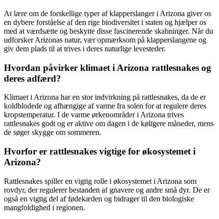
At lære om de forskellige typer af klapperslanger i Arizona giver os
en dybere forståelse af den rige biodiversitet i staten og hjælper os
med at værdsætte og beskytte disse fascinerende skabninger. Når du
udforsker Arizonas natur, vær opmærksom på klapperslangene og
giv dem plads til at trives i deres naturlige levesteder.
Hvordan påvirker klimaet i Arizona rattlesnakes og
deres adfærd?
Klimaet i Arizona har en stor indvirkning på rattlesnakes, da de er
koldblodede og afhængige af varme fra solen for at regulere deres
kropstemperatur. I de varme ørkenområder i Arizona trives
rattlesnakes godt og er aktive om dagen i de køligere måneder, mens
de søger skygge om sommeren.
Hvorfor er rattlesnakes vigtige for økosystemet i
Arizona?
Rattlesnakes spiller en vigtig rolle i økosystemet i Arizona som
rovdyr, der regulerer bestanden af gnavere og andre små dyr. De er
også en vigtig del af fødekæden og bidrager til den biologiske
mangfoldighed i regionen.