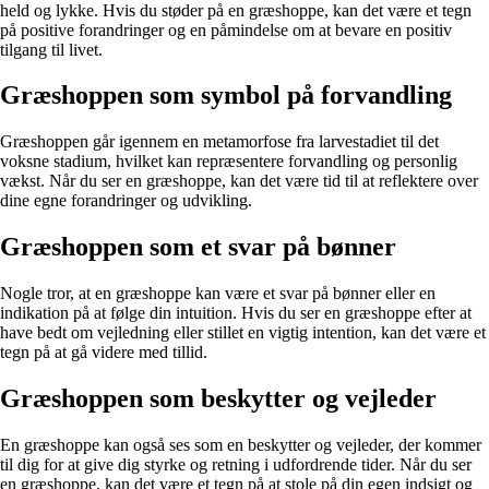
held og lykke. Hvis du støder på en græshoppe, kan det være et tegn
på positive forandringer og en påmindelse om at bevare en positiv
tilgang til livet.
Græshoppen som symbol på forvandling
Græshoppen går igennem en metamorfose fra larvestadiet til det
voksne stadium, hvilket kan repræsentere forvandling og personlig
vækst. Når du ser en græshoppe, kan det være tid til at reflektere over
dine egne forandringer og udvikling.
Græshoppen som et svar på bønner
Nogle tror, at en græshoppe kan være et svar på bønner eller en
indikation på at følge din intuition. Hvis du ser en græshoppe efter at
have bedt om vejledning eller stillet en vigtig intention, kan det være et
tegn på at gå videre med tillid.
Græshoppen som beskytter og vejleder
En græshoppe kan også ses som en beskytter og vejleder, der kommer
til dig for at give dig styrke og retning i udfordrende tider. Når du ser
en græshoppe, kan det være et tegn på at stole på din egen indsigt og