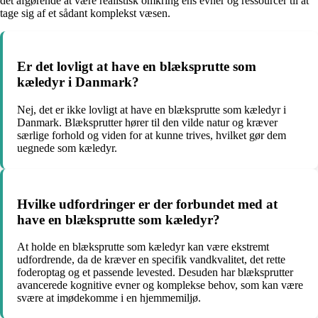
det afgørende at være realistisk omkring ens evner og ressourcer til at
tage sig af et sådant komplekst væsen.
Er det lovligt at have en blæksprutte som
kæledyr i Danmark?
Nej, det er ikke lovligt at have en blæksprutte som kæledyr i
Danmark. Blæksprutter hører til den vilde natur og kræver
særlige forhold og viden for at kunne trives, hvilket gør dem
uegnede som kæledyr.
Hvilke udfordringer er der forbundet med at
have en blæksprutte som kæledyr?
At holde en blæksprutte som kæledyr kan være ekstremt
udfordrende, da de kræver en specifik vandkvalitet, det rette
foderoptag og et passende levested. Desuden har blæksprutter
avancerede kognitive evner og komplekse behov, som kan være
svære at imødekomme i en hjemmemiljø.