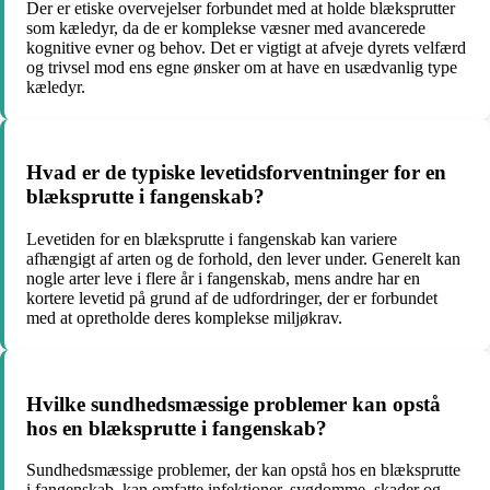
Der er etiske overvejelser forbundet med at holde blæksprutter
som kæledyr, da de er komplekse væsner med avancerede
kognitive evner og behov. Det er vigtigt at afveje dyrets velfærd
og trivsel mod ens egne ønsker om at have en usædvanlig type
kæledyr.
Hvad er de typiske levetidsforventninger for en
blæksprutte i fangenskab?
Levetiden for en blæksprutte i fangenskab kan variere
afhængigt af arten og de forhold, den lever under. Generelt kan
nogle arter leve i flere år i fangenskab, mens andre har en
kortere levetid på grund af de udfordringer, der er forbundet
med at opretholde deres komplekse miljøkrav.
Hvilke sundhedsmæssige problemer kan opstå
hos en blæksprutte i fangenskab?
Sundhedsmæssige problemer, der kan opstå hos en blæksprutte
i fangenskab, kan omfatte infektioner, sygdomme, skader og