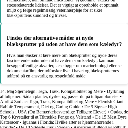
stressrelaterede lidelser. Det er vigtigt at opretholde et optimalt
miljø og følge regelmæssig veterinærpleje for at sikre
blækspruttens sundhed og trivsel.
Findes der alternative måder at nyde
blæksprutter på uden at have dem som kæledyr?
Hvis man ønsker at lære mere om blæksprutter og nyde deres
fascinerende natur uden at have dem som kæledyr, kan man
besøge offentlige akvarier, læse bøger om marinebiologi eller se
dokumentarfilm, der udforsker livet i havet og blæksprutternes
adfærd på en ansvarlig og respektfuld måde.
14. Maj Stjernetegn: Tegn, Træk, Kompatibilitet og Mere
•
Dyrkning
af tulipaner: Sådan planter, dyrker og passer du på tulipanblomster
•
April 4 Zodiac: Tegn, Træk, Kompatibilitet og Mere
•
Flemish Giant
Rabbit: Temperament, Diet og Caring Guide
•
De 9 Største High
Schools i USA (Og Bemærkelsesværdige Tidligere Elever)
•
Opdag de
Top 6 Krystaller til at Tiltrække Penge og Velstand
•
De 15 Mest Dyre
Katteracer
•
Iguanas i Florida: Hvilke arter er hjemmehørende i
Florida?
•
De 10 Sødeste Dyr i Verden
•
American Bulldog vs Pitbull: