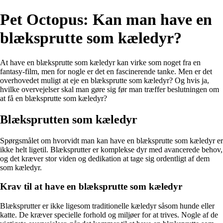
Pet Octopus: Kan man have en
blæksprutte som kæledyr?
At have en blæksprutte som kæledyr kan virke som noget fra en
fantasy-film, men for nogle er det en fascinerende tanke. Men er det
overhovedet muligt at eje en blæksprutte som kæledyr? Og hvis ja,
hvilke overvejelser skal man gøre sig før man træffer beslutningen om
at få en blæksprutte som kæledyr?
Blæksprutten som kæledyr
Spørgsmålet om hvorvidt man kan have en blæksprutte som kæledyr er
ikke helt ligetil. Blæksprutter er komplekse dyr med avancerede behov,
og det kræver stor viden og dedikation at tage sig ordentligt af dem
som kæledyr.
Krav til at have en blæksprutte som kæledyr
Blæksprutter er ikke ligesom traditionelle kæledyr såsom hunde eller
katte. De kræver specielle forhold og miljøer for at trives. Nogle af de