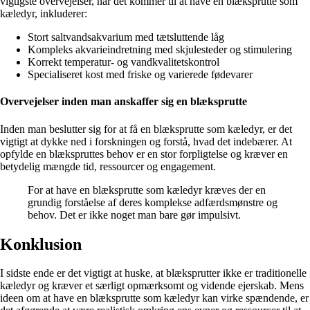
vigtigste overvejelser, når det kommer til at have en blæksprutte som
kæledyr, inkluderer:
Stort saltvandsakvarium med tætsluttende låg
Kompleks akvarieindretning med skjulesteder og stimulering
Korrekt temperatur- og vandkvalitetskontrol
Specialiseret kost med friske og varierede fødevarer
Overvejelser inden man anskaffer sig en blæksprutte
Inden man beslutter sig for at få en blæksprutte som kæledyr, er det
vigtigt at dykke ned i forskningen og forstå, hvad det indebærer. At
opfylde en blækspruttes behov er en stor forpligtelse og kræver en
betydelig mængde tid, ressourcer og engagement.
For at have en blæksprutte som kæledyr kræves der en
grundig forståelse af deres komplekse adfærdsmønstre og
behov. Det er ikke noget man bare gør impulsivt.
Konklusion
I sidste ende er det vigtigt at huske, at blæksprutter ikke er traditionelle
kæledyr og kræver et særligt opmærksomt og vidende ejerskab. Mens
ideen om at have en blæksprutte som kæledyr kan virke spændende, er