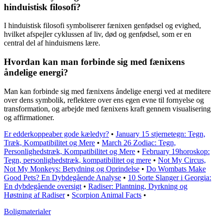
hinduistisk filosofi?
I hinduistisk filosofi symboliserer fænixen genfødsel og evighed,
hvilket afspejler cyklussen af liv, død og genfødsel, som er en
central del af hinduismens lære.
Hvordan kan man forbinde sig med fænixens
åndelige energi?
Man kan forbinde sig med fænixens åndelige energi ved at meditere
over dens symbolik, reflektere over ens egen evne til fornyelse og
transformation, og arbejde med fænixens kraft gennem visualisering
og affirmationer.
Er edderkoppeaber gode kæledyr?
•
January 15 stjernetegn: Tegn,
Træk, Kompatibilitet og Mere
•
March 26 Zodiac: Tegn,
Personlighedstræk, Kompatibilitet og Mere
•
February 19horoskop:
Tegn, personlighedstræk, kompatibilitet og mere
•
Not My Circus,
Not My Monkeys: Betydning og Oprindelse
•
Do Wombats Make
Good Pets? En Dybdegående Analyse
•
10 Sorte Slanger i Georgia:
En dybdegående oversigt
•
Radiser: Plantning, Dyrkning og
Høstning af Radiser
•
Scorpion Animal Facts
•
Boligmaterialer