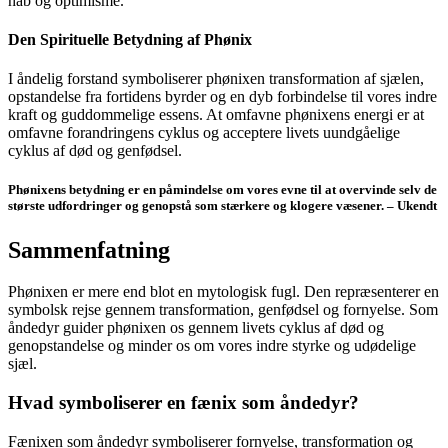
håb og optimisme.
Den Spirituelle Betydning af Phønix
I åndelig forstand symboliserer phønixen transformation af sjælen,
opstandelse fra fortidens byrder og en dyb forbindelse til vores indre
kraft og guddommelige essens. At omfavne phønixens energi er at
omfavne forandringens cyklus og acceptere livets uundgåelige
cyklus af død og genfødsel.
Phønixens betydning er en påmindelse om vores evne til at overvinde selv de
største udfordringer og genopstå som stærkere og klogere væsener. – Ukendt
Sammenfatning
Phønixen er mere end blot en mytologisk fugl. Den repræsenterer en
symbolsk rejse gennem transformation, genfødsel og fornyelse. Som
åndedyr guider phønixen os gennem livets cyklus af død og
genopstandelse og minder os om vores indre styrke og udødelige
sjæl.
Hvad symboliserer en fænix som åndedyr?
Fænixen som åndedyr symboliserer fornyelse, transformation og