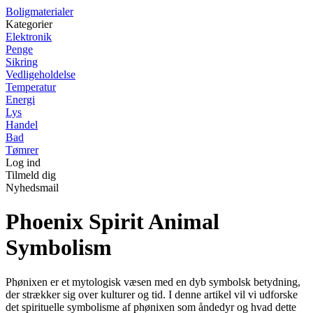
Boligmaterialer
Kategorier
Elektronik
Penge
Sikring
Vedligeholdelse
Temperatur
Energi
Lys
Handel
Bad
Tømrer
Log ind
Tilmeld dig
Nyhedsmail
Phoenix Spirit Animal
Symbolism
Phønixen er et mytologisk væsen med en dyb symbolsk betydning,
der strækker sig over kulturer og tid. I denne artikel vil vi udforske
det spirituelle symbolisme af phønixen som åndedyr og hvad dette