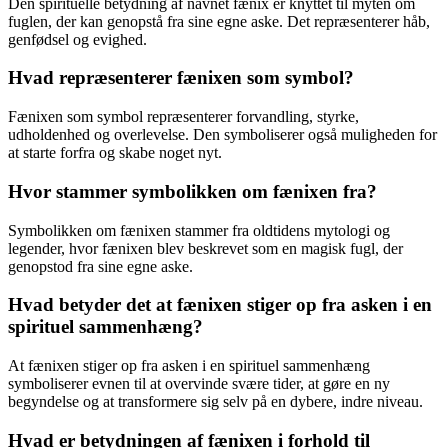
Den spirituelle betydning af navnet fænix er knyttet til myten om
fuglen, der kan genopstå fra sine egne aske. Det repræsenterer håb,
genfødsel og evighed.
Hvad repræsenterer fænixen som symbol?
Fænixen som symbol repræsenterer forvandling, styrke,
udholdenhed og overlevelse. Den symboliserer også muligheden for
at starte forfra og skabe noget nyt.
Hvor stammer symbolikken om fænixen fra?
Symbolikken om fænixen stammer fra oldtidens mytologi og
legender, hvor fænixen blev beskrevet som en magisk fugl, der
genopstod fra sine egne aske.
Hvad betyder det at fænixen stiger op fra asken i en
spirituel sammenhæng?
At fænixen stiger op fra asken i en spirituel sammenhæng
symboliserer evnen til at overvinde svære tider, at gøre en ny
begyndelse og at transformere sig selv på en dybere, indre niveau.
Hvad er betydningen af fænixen i forhold til