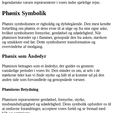
legendariske væsen repræsenterer i vores indre sjælelige rejse.
Phønix Symbolik
Phønix symbolismen er righoldig og dybdegående. Den mest kendte
fortælling om phønix er dens evne til at stige op fra sine egne aske,
hvilket symboliserer fornyelse, genfødsel og udødelighed. Når
phønixen brænder op i flammer, genopstår den fra asken, stærkere
og smukkere end før. Dette symboliserer transformation og
overvindelse af modgang.
Phønix som Åndedyr
Phønixen betragtes som et åndedyr, der guider os gennem
vanskelige perioder i vores liv. Den minder os om, at selv i de
mørkeste tider kan vi finde styrke og håb til at komme ud på den
anden side som forvandlede og genopståede væsner.
Phønixens Betydning
Phønixen repræsenterer genfødsel, fornyelse, styrke,
modstandsdygtighed og udødelighed. Dens symbolik opfordrer os til
at omfavne forandringer, acceptere vores fortid og se fremad med