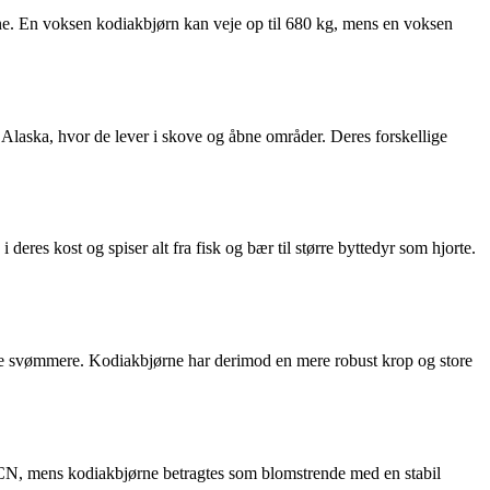
rne. En voksen kodiakbjørn kan veje op til 680 kg, mens en voksen
 Alaska, hvor de lever i skove og åbne områder. Deres forskellige
eres kost og spiser alt fra fisk og bær til større byttedyr som hjorte.
ktive svømmere. Kodiakbjørne har derimod en mere robust krop og store
f IUCN, mens kodiakbjørne betragtes som blomstrende med en stabil