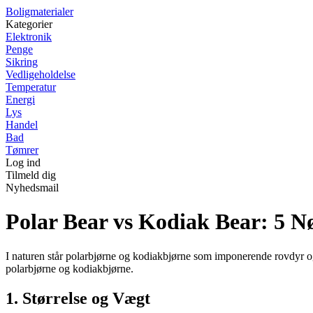
Boligmaterialer
Kategorier
Elektronik
Penge
Sikring
Vedligeholdelse
Temperatur
Energi
Lys
Handel
Bad
Tømrer
Log ind
Tilmeld dig
Nyhedsmail
Polar Bear vs Kodiak Bear: 5 Nø
I naturen står polarbjørne og kodiakbjørne som imponerende rovdyr o
polarbjørne og kodiakbjørne.
1. Størrelse og Vægt