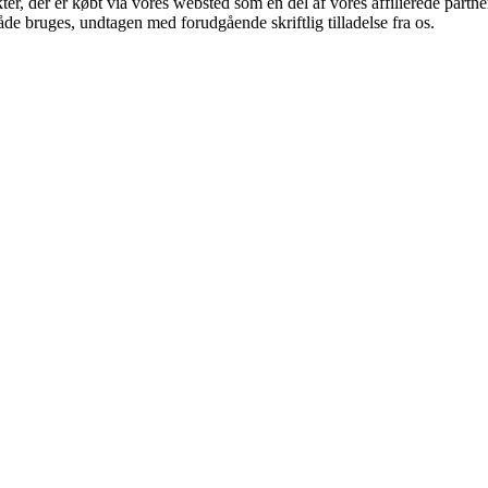
ukter, der er købt via vores websted som en del af vores affilierede par
åde bruges, undtagen med forudgående skriftlig tilladelse fra os.