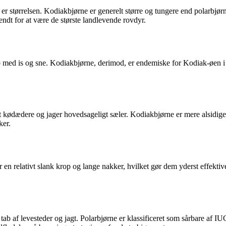
er størrelsen. Kodiakbjørne er generelt større og tungere end polarbjø
ndt for at være de største landlevende rovdyr.
iljø med is og sne. Kodiakbjørne, derimod, er endemiske for Kodiak-øen i
 kødædere og jager hovedsageligt sæler. Kodiakbjørne er mere alsidige i d
ker.
ar en relativt slank krop og lange nakker, hvilket gør dem yderst effe
, tab af levesteder og jagt. Polarbjørne er klassificeret som sårbare a