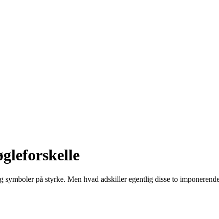
gleforskelle
g symboler på styrke. Men hvad adskiller egentlig disse to imponerend