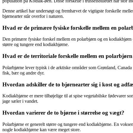
population på Kodiak-øen. Disse forskelle i trusselsbilledet har stor in
Denne artikel har undersøgt og fremhævet de vigtigste forskelle melle
bjørnearter står overfor i naturen.
Hvad er de primære fysiske forskelle mellem en pola
Den primære fysiske forskel mellem en polarbjørn og en kodiakbjørn er
større og tungere end kodiakbjørne.
Hvad er de territoriale forskelle mellem en polarbjør
Polarbjørne lever typisk i de arktiske områder som Grønland, Canada o
fisk, bær og andre dyr.
Hvordan adskiller de to bjørnearter sig i kost og adf
Kodiakbjørne er mere tilbøjelige til at spise vegetabilske fødevarer so
jage sæler i vandet.
Hvordan varierer de to bjørne i størrelse og vægt?
Polarbjørne er generelt større og tungere end kodiakbjørne. En vokse
nogle kodiakbjørne kan være meget store.