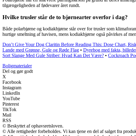
tilgængeligheden af fødevarer året rundt.
Hvilke trusler står de to bjørnearter overfor i dag?
Både polarbjørne og kodiakbjørne står over for trusler som klimaforand
hurtige smeltning af havisen, mens kodiakbjørne også påvirkes af menne
Don’t Give Your Dog Claritin Before Reading This: Dose Chart, Ris
Lande med Grønne, Gule og Røde Flag
•
Dyrebog med fakta, billeder
Sort Slange Med Gule Striber: Hvad Kan Det Være?
•
Cockroach Poop
Boligmaterialer
Del og gør godt
X
Facebook
Instagram
LinkedIn
YouTube
Pinterest
TikTok
Mail
RSS
© Beskyttet af ophavsretsloven.
© Alle rettigheder forbeholdes. Vi kan tjene en del af salget fra produ