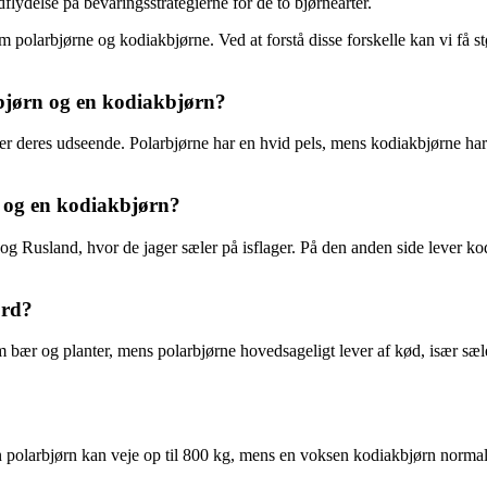
dflydelse på bevaringsstrategierne for de to bjørnearter.
m polarbjørne og kodiakbjørne. Ved at forstå disse forskelle kan vi få 
rbjørn og en kodiakbjørn?
 deres udseende. Polarbjørne har en hvid pels, mens kodiakbjørne har en
n og en kodiakbjørn?
g Rusland, hvor de jager sæler på isflager. På den anden side lever kod
ærd?
m bær og planter, mens polarbjørne hovedsageligt lever af kød, især sæler
n polarbjørn kan veje op til 800 kg, mens en voksen kodiakbjørn normal