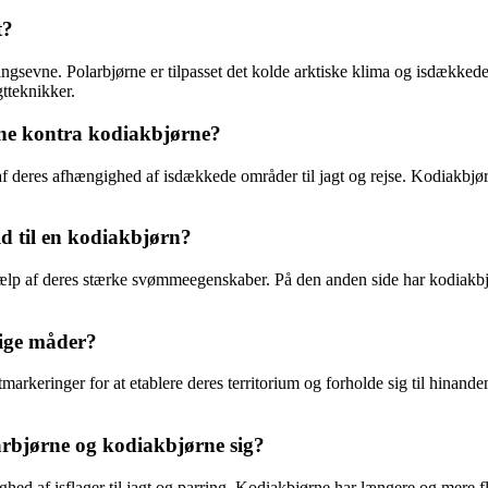
t?
ningsevne. Polarbjørne er tilpasset det kolde arktiske klima og isdække
gtteknikker.
rne kontra kodiakbjørne?
f deres afhængighed af isdækkede områder til jagt og rejse. Kodiakbjørn
d til en kodiakbjørn?
hjælp af deres stærke svømmeegenskaber. På den anden side har kodiakbj
lige måder?
eringer for at etablere deres territorium og forholde sig til hinanden
rbjørne og kodiakbjørne sig?
d af isflager til jagt og parring. Kodiakbjørne har længere og mere fle