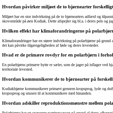
Hvordan påvirker miljøet de to bjørnearter forskellig
Miljøet har en stor indvirkning på de to bjørnearters adfærd og tilpas
skovområde på øen Kodiak. Dette afspejler sig bl.a. i deres pels og ja
Hvilken effekt har klimaforandringerne på polarbjø
Klimaforandringer har en større indvirkning på polarbjørne på grund a
det kan påvirke tilgængeligheden af føde og deres levesteder.
Hvad er de primære rovdyr for en polarbjørn i forhol
En polarbjørns primære bytte er sæler, som de jager på isflager ved 
territoriale levested.
Hvordan kommunikerer de to bjørnearter på forskel
Kodiakbjørne kommunikerer primært gennem kropsprog, lyde og duftmark
kropssprog og snusen til at kommunikere med hinanden.
Hvordan adskiller reproduktionsmønstre mellem pola
Polarbjørne har en snævrere parringssæson på grund af deres afhængighe