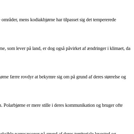
de områder, mens kodiakbjørne har tilpasset sig det tempererede
e, som lever på land, er dog også påvirket af ændringer i klimaet, da
ørne færre rovdyr at bekymre sig om på grund af deres størrelse og
. Polarbjørne er mere stille i deres kommunikation og bruger ofte
ksible parresæsoner på grund af deres territoriale levested og