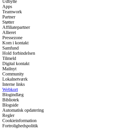
Udbytte
Apps
Teamwork
Partner
Støtter
Affiliatepartner
Allieret
Pressezone
Kom i kontakt
Samfund
Hold forbindelsen
Tilmeld
Digital kontakt
Mailnyt
Community
Lokalnetværk
Interne links
Webkort
Blogindlæg
Bibliotek
Blogside
Automatisk opdatering
Regler
Cookieinformation
Fortrolighedspolitik