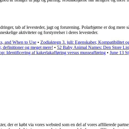
ringer, tab af levesteder, jagt og forurening. Polarbjørne er dog mere s
skelige aktiviteter og forstyrrelser i deres levesteder.
ks, and When to Use
•
Zodiaktegn 3. juli: Egenskaber, Kompatibilitet 
, definitioner og meget mere!
•
52 Baby Animal Names: Den Store Lis
: Identificering af kakerlakafføring versus musseafføring
•
June 13 St
kter, der er købt via vores websted som en del af vores affilierede part