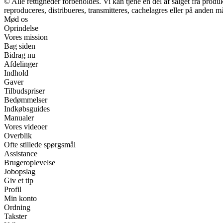
© Alle rettigheder forbeholdes. Vi kan tjene en del af salget fra prod
reproduceres, distribueres, transmitteres, cachelagres eller på anden m
Mød os
Oprindelse
Vores mission
Bag siden
Bidrag nu
Afdelinger
Indhold
Gaver
Tilbudspriser
Bedømmelser
Indkøbsguides
Manualer
Vores videoer
Overblik
Ofte stillede spørgsmål
Assistance
Brugeroplevelse
Jobopslag
Giv et tip
Profil
Min konto
Ordning
Takster