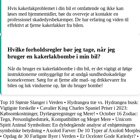
Hvis kakerlakproblemet i din bil er omfattende og ikke kan
løses med hjemmemidler, bør du overveje at kontakte en
professionel skadedyrsbekæmper. De har erfaring og viden til
effektivt at fjerne kakerlakker fra bilen.
Hvilke forholdsregler bør jeg tage, når jeg
bruger en kakerlakbombe i min bil?
Når du bruger en kakerlakbombe i din bil, er det vigtigt at følge
instruktionerne omhyggeligt for at undgå sundhedsskadelige
konsekvenser. Sørg for at fjerne alle mad- og drikkevarer fra
bilen og luk vinduerne op, før du bruger bombe!
Top 10 Største Slanger i Verden
•
Hydrangea træ vs. Hydrangea busk:
Vigtigste forskelle
•
Cavalier King Charles Spaniel Priser i 2023:
Købsomkostninger, Dyrlægeregninger og Mere!
•
October 16 Zodiac:
Tegn, Personlighedstræk, Kompatibilitet og Meget Mere
•
Unicorn
Spirit Animal Symbolism: En dybdegående analyse af enhjørningens
symbolske betydning
•
Axolotl Farver: De 10 Typer af Axolotl Morphs
•
Opdag de 30 Farligste Byer i Verden
•
Er Oceloter Gode Kæledyr?
•