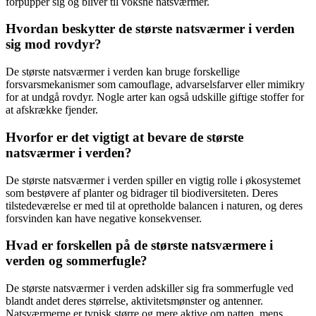
forpupper sig og bliver til voksne natsværmer.
Hvordan beskytter de største natsværmer i verden
sig mod rovdyr?
De største natsværmer i verden kan bruge forskellige
forsvarsmekanismer som camouflage, advarselsfarver eller mimikry
for at undgå rovdyr. Nogle arter kan også udskille giftige stoffer for
at afskrække fjender.
Hvorfor er det vigtigt at bevare de største
natsværmer i verden?
De største natsværmer i verden spiller en vigtig rolle i økosystemet
som bestøvere af planter og bidrager til biodiversiteten. Deres
tilstedeværelse er med til at opretholde balancen i naturen, og deres
forsvinden kan have negative konsekvenser.
Hvad er forskellen på de største natsværmere i
verden og sommerfugle?
De største natsværmer i verden adskiller sig fra sommerfugle ved
blandt andet deres størrelse, aktivitetsmønster og antenner.
Natsværmerne er typisk større og mere aktive om natten, mens