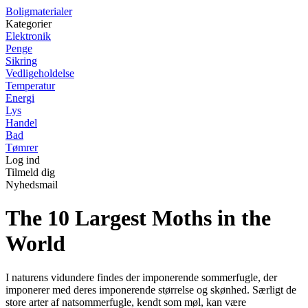
Boligmaterialer
Kategorier
Elektronik
Penge
Sikring
Vedligeholdelse
Temperatur
Energi
Lys
Handel
Bad
Tømrer
Log ind
Tilmeld dig
Nyhedsmail
The 10 Largest Moths in the
World
I naturens vidundere findes der imponerende sommerfugle, der
imponerer med deres imponerende størrelse og skønhed. Særligt de
store arter af natsommerfugle, kendt som møl, kan være