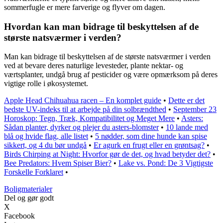
sommerfugle er mere farverige og flyver om dagen.
Hvordan kan man bidrage til beskyttelsen af de
største natsværmer i verden?
Man kan bidrage til beskyttelsen af de største natsværmer i verden
ved at bevare deres naturlige levesteder, plante nektar- og
værtsplanter, undgå brug af pesticider og være opmærksom på deres
vigtige rolle i økosystemet.
Apple Head Chihuahua racen – En komplet guide
•
Dette er det
bedste UV-indeks til at arbejde på din solbrændthed
•
September 23
Horoskop: Tegn, Træk, Kompatibilitet og Meget Mere
•
Asters:
Sådan planter, dyrker og plejer du asters-blomster
•
10 lande med
blå og hvide flag, alle listet
•
5 nødder, som dine hunde kan spise
sikkert, og 4 du bør undgå
•
Er agurk en frugt eller en grøntsag?
•
Birds Chirping at Night: Hvorfor gør de det, og hvad betyder det?
•
Bee Predators: Hvem Spiser Bier?
•
Lake vs. Pond: De 3 Vigtigste
Forskelle Forklaret
•
Boligmaterialer
Del og gør godt
X
Facebook