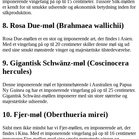
imponerende vingefang på op til 15 centimeter. Tussore Silk-møllen
er kendt for sit smukke udseende og økonomisk betydning inden for
silkproduktion.
8. Rosa Due-møl (Brahmaea wallichii)
Rosa Due-møllen er en stor og imponerende art, der findes i Asien.
Med et vingefang på op til 20 centimeter skiller denne møl sig ud
med sine smukt mønstrede vinger og majestætiske tilstedeværelse.
9. Gigantisk Schwänz-møl (Coscinocera
hercules)
Denne imponerende møl er hjemmehørende i Australien og Papua
Ny Guinea og har et imponerende vingefang på op til 25 centimeter.
Gigantisk Schwänz-møllen imponerer med sin store størrelse og
majestætiske udseende.
10. Fjer-møl (Oberthueria mirei)
Sidst men ikke mindst har vi Fjer-møllen, en imponerende art, der
findes i Kina. Med et imponerende vingefang på op til 16 centimeter
imponerer Fjer-møllen med sine smukt mønstrede vinger og