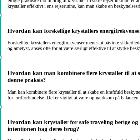
Nogle praktiske råd til brug af krystaller til sikre rejser inkludere
krystaller effektivt i ens rejserutine, kan man skabe en beskyttelsesr
Hvordan kan forskellige krystallers energifrekvenser
Forskellige krystallers energifrekvenser menes at påvirke sikkerhede
og ametyst, anses ofte for at være særligt effektive til at styrke be
Hvordan kan man kombinere flere krystaller til at 
denne praksis?
Man kan kombinere flere krystaller til at skabe en kraftfuld beskytt
for jordforbindelse. Det er vigtigt at være opmærksom på balancen 
Hvordan kan krystaller for safe traveling berige og 
intentionen bag deres brug?