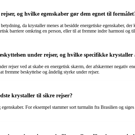
e rejser, og hvilke egenskaber gør dem egnet til formålet
l betydning, da krystaller menes at besidde energetiske egenskaber, der k
isk barriere omkring en person, eller til at fremme indre harmoni og till
yttelsen under rejser, og hvilke specifikke krystaller a
er rejser ved at skabe en energetisk skærm, der afskærmer negativ energ
 at fremme beskyttelse og åndelig styrke under rejser.
te krystaller til sikre rejser?
r og egenskaber. For eksempel stammer sort turmalin fra Brasilien og sige