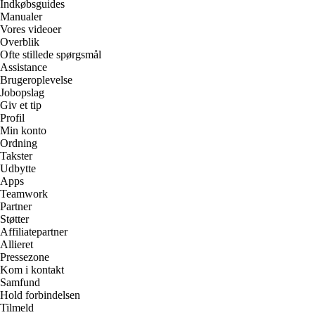
Indkøbsguides
Manualer
Vores videoer
Overblik
Ofte stillede spørgsmål
Assistance
Brugeroplevelse
Jobopslag
Giv et tip
Profil
Min konto
Ordning
Takster
Udbytte
Apps
Teamwork
Partner
Støtter
Affiliatepartner
Allieret
Pressezone
Kom i kontakt
Samfund
Hold forbindelsen
Tilmeld