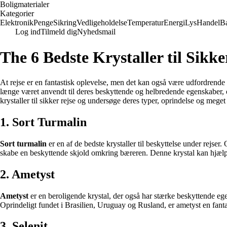
Boligmaterialer
Kategorier
Elektronik
Penge
Sikring
Vedligeholdelse
Temperatur
Energi
Lys
Handel
B
Log ind
Tilmeld dig
Nyhedsmail
The 6 Bedste Krystaller til Sikk
At rejse er en fantastisk oplevelse, men det kan også være udfordrende o
længe været anvendt til deres beskyttende og helbredende egenskaber, og n
krystaller til sikker rejse og undersøge deres typer, oprindelse og mege
1. Sort Turmalin
Sort turmalin
er en af de bedste krystaller til beskyttelse under rejser
skabe en beskyttende skjold omkring bæreren. Denne krystal kan hjælpe
2. Ametyst
Ametyst
er en beroligende krystal, der også har stærke beskyttende egen
Oprindeligt fundet i Brasilien, Uruguay og Rusland, er ametyst en fanta
3. Selenit