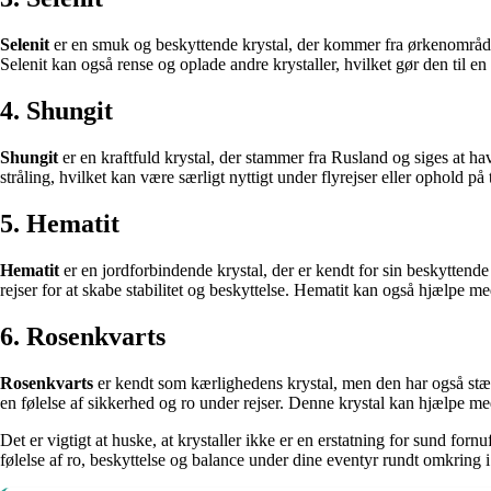
Selenit
er en smuk og beskyttende krystal, der kommer fra ørkenområder 
Selenit kan også rense og oplade andre krystaller, hvilket gør den til en v
4. Shungit
Shungit
er en kraftfuld krystal, der stammer fra Rusland og siges at h
stråling, hvilket kan være særligt nyttigt under flyrejser eller ophold på
5. Hematit
Hematit
er en jordforbindende krystal, der er kendt for sin beskyttend
rejser for at skabe stabilitet og beskyttelse. Hematit kan også hjælpe me
6. Rosenkvarts
Rosenkvarts
er kendt som kærlighedens krystal, men den har også stær
en følelse af sikkerhed og ro under rejser. Denne krystal kan hjælpe me
Det er vigtigt at huske, at krystaller ikke er en erstatning for sund forn
følelse af ro, beskyttelse og balance under dine eventyr rundt omkring 