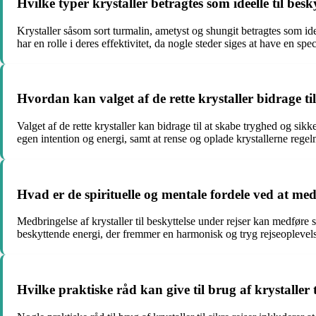
Hvilke typer krystaller betragtes som ideelle til besky
Krystaller såsom sort turmalin, ametyst og shungit betragtes som idee
har en rolle i deres effektivitet, da nogle steder siges at have en sp
Hvordan kan valget af de rette krystaller bidrage t
Valget af de rette krystaller kan bidrage til at skabe tryghed og sik
egen intention og energi, samt at rense og oplade krystallerne regelm
Hvad er de spirituelle og mentale fordele ved at medb
Medbringelse af krystaller til beskyttelse under rejser kan medføre s
beskyttende energi, der fremmer en harmonisk og tryg rejseoplevel
Hvilke praktiske råd kan give til brug af krystaller 