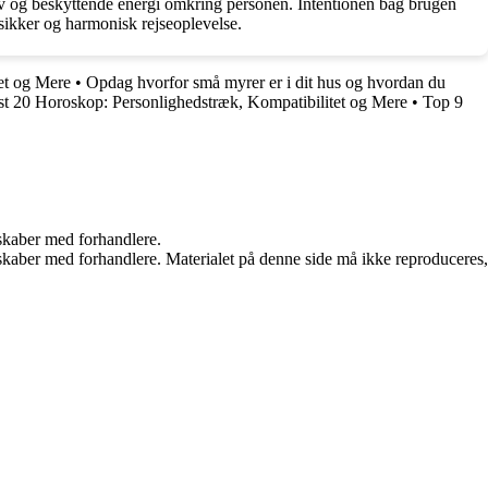
itiv og beskyttende energi omkring personen. Intentionen bag brugen
l sikker og harmonisk rejseoplevelse.
et og Mere
•
Opdag hvorfor små myrer er i dit hus og hvordan du
t 20 Horoskop: Personlighedstræk, Kompatibilitet og Mere
•
Top 9
rskaber med forhandlere.
erskaber med forhandlere. Materialet på denne side må ikke reproduceres,