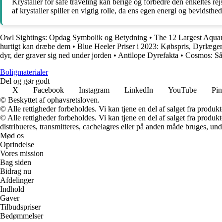
Krystaller for safe traveling kan berige og forbedre den enkeltes r
af krystaller spiller en vigtig rolle, da ens egen energi og bevidst
Owl Sightings: Opdag Symbolik og Betydning
•
The 12 Largest Aquar
hurtigt kan dræbe dem
•
Blue Heeler Priser i 2023: Købspris, Dyrlæge
dyr, der graver sig ned under jorden
•
Antilope Dyrefakta
•
Cosmos: Såd
Boligmaterialer
Del og gør godt
X
Facebook
Instagram
LinkedIn
YouTube
Pin
© Beskyttet af ophavsretsloven.
© Alle rettigheder forbeholdes. Vi kan tjene en del af salget fra produk
© Alle rettigheder forbeholdes. Vi kan tjene en del af salget fra produk
distribueres, transmitteres, cachelagres eller på anden måde bruges, und
Mød os
Oprindelse
Vores mission
Bag siden
Bidrag nu
Afdelinger
Indhold
Gaver
Tilbudspriser
Bedømmelser