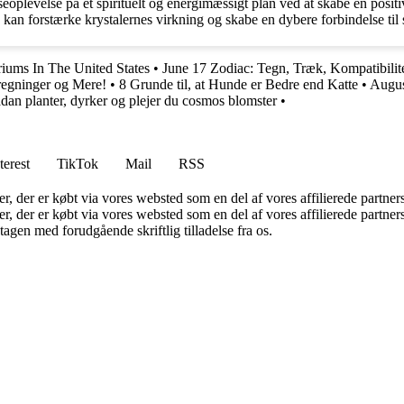
ejseoplevelse på et spirituelt og energimæssigt plan ved at skabe en pos
hed kan forstærke krystalernes virkning og skabe en dybere forbindelse ti
iums In The United States
•
June 17 Zodiac: Tegn, Træk, Kompatibilit
regninger og Mere!
•
8 Grunde til, at Hunde er Bedre end Katte
•
Augus
an planter, dyrker og plejer du cosmos blomster
•
terest
TikTok
Mail
RSS
ter, der er købt via vores websted som en del af vores affilierede partne
ter, der er købt via vores websted som en del af vores affilierede partn
tagen med forudgående skriftlig tilladelse fra os.