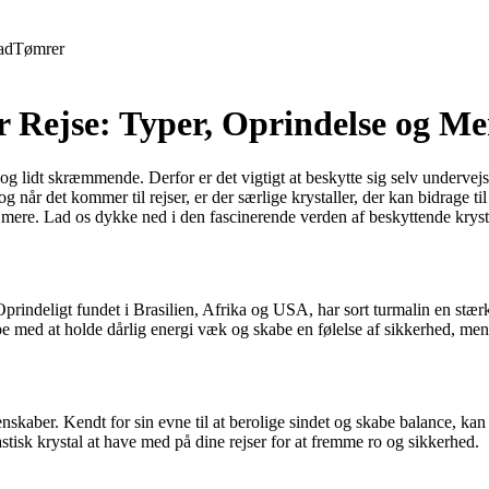
ad
Tømrer
er Rejse: Typer, Oprindelse og Me
g lidt skræmmende. Derfor er det vigtigt at beskytte sig selv undervejs,
år det kommer til rejser, er der særlige krystaller, der kan bidrage til a
t mere. Lad os dykke ned i den fascinerende verden af beskyttende krysta
. Oprindeligt fundet i Brasilien, Afrika og USA, har sort turmalin en stær
 med at holde dårlig energi væk og skabe en følelse af sikkerhed, mens
skaber. Kendt for sin evne til at berolige sindet og skabe balance, kan 
stisk krystal at have med på dine rejser for at fremme ro og sikkerhed.