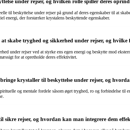
ttelse under rejser, og hvilken rolle spiller deres oprinde
lle til beskyttelse under rejser på grund af deres egenskaber til at skab
eciel energi, der forstærker krystalens beskyttende egenskaber.
il at skabe tryghed og sikkerhed under rejser, og hvilk
kerhed under rejser ved at styrke ens egen energi og beskytte mod ekstern
æssigt for at opretholde deres effektivitet.
ringe krystaller til beskyttelse under rejser, og hvorda
pirituelle og mentale fordele såsom øget tryghed, ro og forbindelse til en
se.
til sikre rejser, og hvordan kan man integrere dem effekt