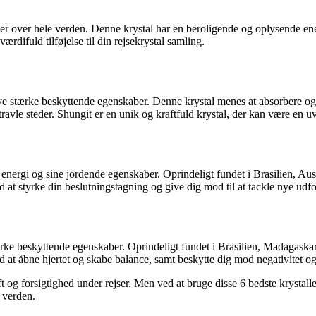
over hele verden. Denne krystal har en beroligende og oplysende energi
ærdifuld tilføjelse til din rejsekrystal samling.
ave stærke beskyttende egenskaber. Denne krystal menes at absorbere og
 travle steder. Shungit er en unik og kraftfuld krystal, der kan være en u
e energi og sine jordende egenskaber. Oprindeligt fundet i Brasilien, Au
d at styrke din beslutningstagning og give dig mod til at tackle nye udfo
ke beskyttende egenskaber. Oprindeligt fundet i Brasilien, Madagaskar
d at åbne hjertet og skabe balance, samt beskytte dig mod negativitet og
uft og forsigtighed under rejser. Men ved at bruge disse 6 bedste krystall
i verden.