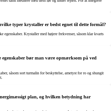
værelset samt meditere med dem før og under rejsen. For at integrere
ilke typer krystaller er bedst egnet til dette formål?
ikke egenskaber. Krystaller med højere frekvenser, såsom klar kvarts
hvilke egenskaber bør man være opmærksom på ved
aber, såsom sort turmalin for beskyttelse, ametyst for ro og shungit
t.
g energimæssigt plan, og hvilken betydning har