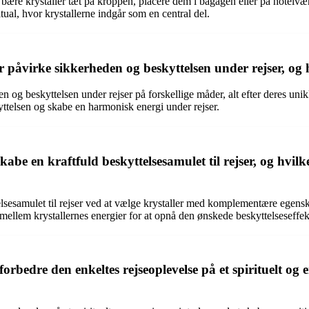
r at bære krystaller tæt på kroppen, placere dem i bagagen eller på hotel
itual, hvor krystallerne indgår som en central del.
 påvirke sikkerheden og beskyttelsen under rejser, og hv
n og beskyttelsen under rejser på forskellige måder, alt efter deres un
skyttelsen og skabe en harmonisk energi under rejser.
skabe en kraftfuld beskyttelsesamulet til rejser, og 
elsesamulet til rejser ved at vælge krystaller med komplementære egensk
mellem krystallernes energier for at opnå den ønskede beskyttelseseffek
forbedre den enkeltes rejseoplevelse på et spirituelt o