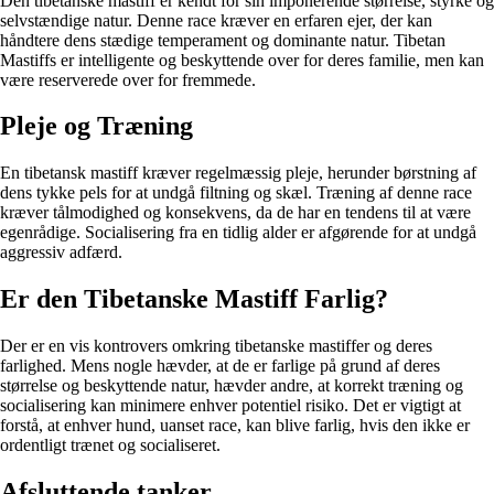
Den tibetanske mastiff er kendt for sin imponerende størrelse, styrke og
selvstændige natur. Denne race kræver en erfaren ejer, der kan
håndtere dens stædige temperament og dominante natur. Tibetan
Mastiffs er intelligente og beskyttende over for deres familie, men kan
være reserverede over for fremmede.
Pleje og Træning
En tibetansk mastiff kræver regelmæssig pleje, herunder børstning af
dens tykke pels for at undgå filtning og skæl. Træning af denne race
kræver tålmodighed og konsekvens, da de har en tendens til at være
egenrådige. Socialisering fra en tidlig alder er afgørende for at undgå
aggressiv adfærd.
Er den Tibetanske Mastiff Farlig?
Der er en vis kontrovers omkring tibetanske mastiffer og deres
farlighed. Mens nogle hævder, at de er farlige på grund af deres
størrelse og beskyttende natur, hævder andre, at korrekt træning og
socialisering kan minimere enhver potentiel risiko. Det er vigtigt at
forstå, at enhver hund, uanset race, kan blive farlig, hvis den ikke er
ordentligt trænet og socialiseret.
Afsluttende tanker