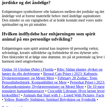
jordiske og det åndelige?
Enhjørningen symboliserer ofte balancen mellem det jordiske og det
åndelige ved at forene materielle behov med åndelige aspirationer.
Den minder os om vigtigheden af at holde kontakt med vores indre
spiritualitet og tro på mirakler.
Hvilken indflydelse har enhjørningen som spirit
animal på ens personlige udvikling?
Enhjørningen som spirit animal kan inspirere til personlig vækst,
selvindsigt, kreativ udfoldelse og forbindelse til ens dybeste selv.
Den tilskynder til at følge sine drømme, tro på sit potentiale og leve i
harmoni med omgivelserne.
Opdag 10 Utrolige Øgler i Florida
•
Ribs: Sådan planter, dyrker og
høster du ribs derhjemme
•
Bengal Cats Priser i 2023: Købspris,
Dyrlægeregninger, og Meget Mere
•
February 28 Zodiac: Tegn,
Personlighedstræk, Kompatibilitet og Mere
•
Perserkat Priser i 2023:
Købsomkostninger, Dyrlægeregninger og Meget Mere
•
De 10 mest
populære bantamhønseracer
•
Crocodile Lifespan: Hvor længe lever
krokodiller?
•
Animals that Start with J – Listed With Pictures, Facts
•
Yellow Butterfly Sightings: Spirituel Betydning og Symbolik
•