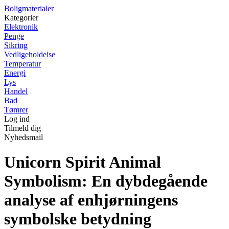
Boligmaterialer
Kategorier
Elektronik
Penge
Sikring
Vedligeholdelse
Temperatur
Energi
Lys
Handel
Bad
Tømrer
Log ind
Tilmeld dig
Nyhedsmail
Unicorn Spirit Animal
Symbolism: En dybdegående
analyse af enhjørningens
symbolske betydning