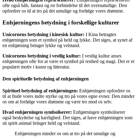
ofte også håb, fantasi og en forbindelse til det overnaturlige. Den
opfordrer os til at tro på det umulige og forfølge vores drømme.
Enhjørningens betydning i forskellige kulturer
Unicornens betydning i kinesisk kultur:
I Kina betragtes
enhjørningen som et symbol på held og lykke. Det siges, at synet af
en enhjørning bringer lykke og velstand.
Unicornens betydning i vestlig kultur:
I vestlig kultur anses
enhjørningen ofte for at være et symbol på renhed og magi. Det er et
populært motiv i kunst og litteratur.
Den spirituelle betydning af enhjørningen
Spirituel betydning af enhjørningen:
Enhjørningen opfordrer os
til at finde vores indre styrke og tro på vores egne evner. Den minder
os om at forfølge vores drømme og være tro mod os selv.
Hvad enhjørningen symboliserer:
Enhjørningen symboliserer
også beskyttelse og kærlighed. Det siges, at have enhjørningen som
sit spirit animal bringer held og velstand.
Enhjørningen minder os om at tro på det umulige og