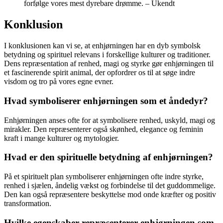
forfølge vores mest dyrebare drømme. – Ukendt
Konklusion
I konklusionen kan vi se, at enhjørningen har en dyb symbolsk
betydning og spirituel relevans i forskellige kulturer og traditioner.
Dens repræsentation af renhed, magi og styrke gør enhjørningen til
et fascinerende spirit animal, der opfordrer os til at søge indre
visdom og tro på vores egne evner.
Hvad symboliserer enhjørningen som et åndedyr?
Enhjørningen anses ofte for at symbolisere renhed, uskyld, magi og
mirakler. Den repræsenterer også skønhed, elegance og feminin
kraft i mange kulturer og mytologier.
Hvad er den spirituelle betydning af enhjørningen?
På et spirituelt plan symboliserer enhjørningen ofte indre styrke,
renhed i sjælen, åndelig vækst og forbindelse til det guddommelige.
Den kan også repræsentere beskyttelse mod onde kræfter og positiv
transformation.
Hvilke egenskaber repræsenterer enhjørningen som