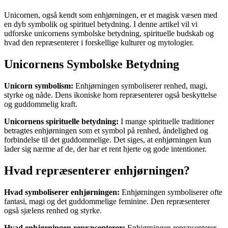
Unicornen, også kendt som enhjørningen, er et magisk væsen med
en dyb symbolik og spirituel betydning. I denne artikel vil vi
udforske unicornens symbolske betydning, spirituelle budskab og
hvad den repræsenterer i forskellige kulturer og mytologier.
Unicornens Symbolske Betydning
Unicorn symbolism:
Enhjørningen symboliserer renhed, magi,
styrke og nåde. Dens ikoniske horn repræsenterer også beskyttelse
og guddommelig kraft.
Unicornens spirituelle betydning:
I mange spirituelle traditioner
betragtes enhjørningen som et symbol på renhed, åndelighed og
forbindelse til det guddommelige. Det siges, at enhjørningen kun
lader sig nærme af de, der har et rent hjerte og gode intentioner.
Hvad repræsenterer enhjørningen?
Hvad symboliserer enhjørningen:
Enhjørningen symboliserer ofte
fantasi, magi og det guddommelige feminine. Den repræsenterer
også sjælens renhed og styrke.
Hvad enhjørningen repræsenterer:
Enhjørningen repræsenterer