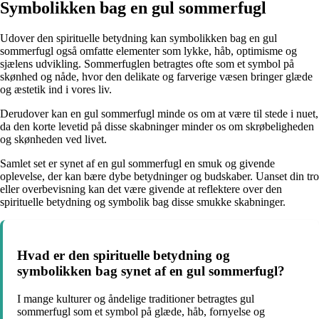
Symbolikken bag en gul sommerfugl
Udover den spirituelle betydning kan symbolikken bag en gul
sommerfugl også omfatte elementer som lykke, håb, optimisme og
sjælens udvikling. Sommerfuglen betragtes ofte som et symbol på
skønhed og nåde, hvor den delikate og farverige væsen bringer glæde
og æstetik ind i vores liv.
Derudover kan en gul sommerfugl minde os om at være til stede i nuet,
da den korte levetid på disse skabninger minder os om skrøbeligheden
og skønheden ved livet.
Samlet set er synet af en gul sommerfugl en smuk og givende
oplevelse, der kan bære dybe betydninger og budskaber. Uanset din tro
eller overbevisning kan det være givende at reflektere over den
spirituelle betydning og symbolik bag disse smukke skabninger.
Hvad er den spirituelle betydning og
symbolikken bag synet af en gul sommerfugl?
I mange kulturer og åndelige traditioner betragtes gul
sommerfugl som et symbol på glæde, håb, fornyelse og