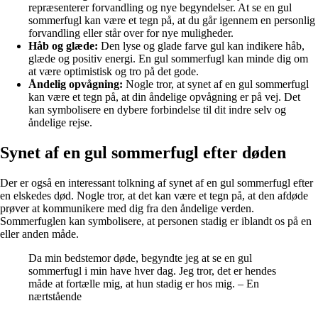
repræsenterer forvandling og nye begyndelser. At se en gul
sommerfugl kan være et tegn på, at du går igennem en personlig
forvandling eller står over for nye muligheder.
Håb og glæde:
Den lyse og glade farve gul kan indikere håb,
glæde og positiv energi. En gul sommerfugl kan minde dig om
at være optimistisk og tro på det gode.
Åndelig opvågning:
Nogle tror, at synet af en gul sommerfugl
kan være et tegn på, at din åndelige opvågning er på vej. Det
kan symbolisere en dybere forbindelse til dit indre selv og
åndelige rejse.
Synet af en gul sommerfugl efter døden
Der er også en interessant tolkning af synet af en gul sommerfugl efter
en elskedes død. Nogle tror, at det kan være et tegn på, at den afdøde
prøver at kommunikere med dig fra den åndelige verden.
Sommerfuglen kan symbolisere, at personen stadig er iblandt os på en
eller anden måde.
Da min bedstemor døde, begyndte jeg at se en gul
sommerfugl i min have hver dag. Jeg tror, det er hendes
måde at fortælle mig, at hun stadig er hos mig. – En
nærtstående