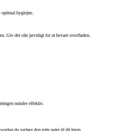
e optimal hygiejne.
nen. Giv det olie jævnligt for at bevare overfladen.
gøringen mindre effektiv.
rdan du vælger den rette palet til dit hjem.