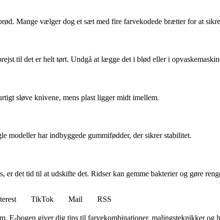
er brød. Mange vælger dog et sæt med fire farvekodede brætter for at sikr
rejst til det er helt tørt. Undgå at lægge det i blød eller i opvaskemaski
igt sløve knivene, mens plast ligger midt imellem.
gle modeller har indbyggede gummifødder, der sikrer stabilitet.
es, er det tid til at udskifte det. Ridser kan gemme bakterier og gøre ren
terest
TikTok
Mail
RSS
E-bogen giver dig tips til farvekombinationer, malingsteknikker og hvo