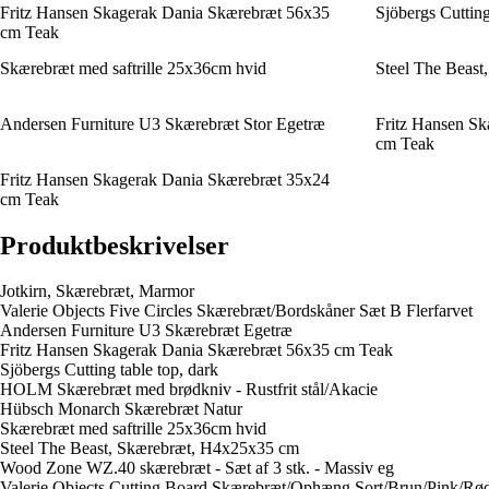
Fritz Hansen Skagerak Dania Skærebræt 56x35
Sjöbergs Cutting
cm Teak
Skærebræt med saftrille 25x36cm hvid
Steel The Beas
Andersen Furniture U3 Skærebræt Stor Egetræ
Fritz Hansen S
cm Teak
Fritz Hansen Skagerak Dania Skærebræt 35x24
cm Teak
Produktbeskrivelser
Jotkirn, Skærebræt, Marmor
Valerie Objects Five Circles Skærebræt/Bordskåner Sæt B Flerfarvet
Andersen Furniture U3 Skærebræt Egetræ
Fritz Hansen Skagerak Dania Skærebræt 56x35 cm Teak
Sjöbergs Cutting table top, dark
HOLM Skærebræt med brødkniv - Rustfrit stål/Akacie
Hübsch Monarch Skærebræt Natur
Skærebræt med saftrille 25x36cm hvid
Steel The Beast, Skærebræt, H4x25x35 cm
Wood Zone WZ.40 skærebræt - Sæt af 3 stk. - Massiv eg
Valerie Objects Cutting Board Skærebræt/Ophæng Sort/Brun/Pink/Rø