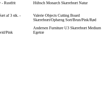
 Rustfrit
Hübsch Monarch Skærebræt Natur
t af 3 stk. -
Valerie Objects Cutting Board
Skærebræt/Ophæng Sort/Brun/Pink/Rød
Andersen Furniture U3 Skærebræt Medium
id/Pink
Egetræ