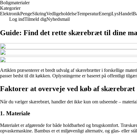
Boligmaterialer
Kategorier
Elektronik
Penge
Sikring
Vedligeholdelse
Temperatur
Energi
Lys
Handel
B
Log ind
Tilmeld dig
Nyhedsmail
Guide: Find det rette skærebræt til dine m
Artiklen præsenterer et bredt udvalg af skærebrætter i forskellige mater
passer bedst til dit køkken. Oplysningerne er baseret på offentligt tilg
Faktorer at overveje ved køb af skærebræt
Når du vælger skærebræt, handler det ikke kun om udseende – materialet
1. Materiale
Materialet er afgørende for både holdbarhed og brugskomfort. Træskære
opvaskemaskine. Bambus er et miljøvenligt alternativ, og glas- eller st