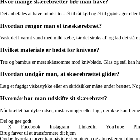
Hvor mange skærebrætter bør man have?
Det anbefales at have mindst to – ét til råt kød og ét til grøntsager ell
Hvordan rengør man et træskærebræt?
Vask det i varmt vand med mild sæbe, tør det straks af, og lad det stå op
Hvilket materiale er bedst for knivene?
Træ og bambus er mest skånsomme mod knivblade. Glas og stål kan hurt
Hvordan undgår man, at skærebrættet glider?
Læg et fugtigt viskestykke eller en skridsikker måtte under brættet. No
Hvornår bør man udskifte sit skærebræt?
Når brættet har dybe ridser, misfarvninger eller lugt, der ikke kan fjern
Del og gør godt
X
Facebook
Instagram
LinkedIn
YouTube
Pin
Brug farver til at transformere dit hjem
Opdag hvordan farver kan påvirke stemningen og atmosfæren i dine rum. 