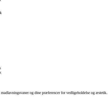
k
k
k
e madlavningsvaner og dine præferencer for vedligeholdelse og æstetik.