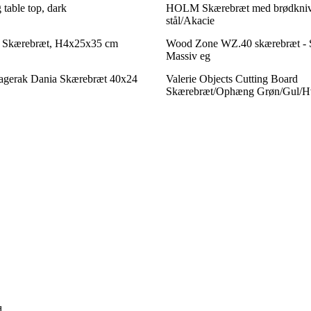
 table top, dark
HOLM Skærebræt med brødkniv -
stål/Akacie
t, Skærebræt, H4x25x35 cm
Wood Zone WZ.40 skærebræt - Sæ
Massiv eg
kagerak Dania Skærebræt 40x24
Valerie Objects Cutting Board
Skærebræt/Ophæng Grøn/Gul/Hv
d