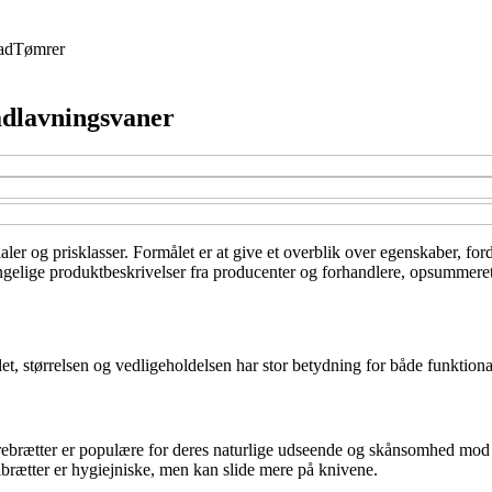
ad
Tømrer
adlavningsvaner
ialer og prisklasser. Formålet er at give et overblik over egenskaber, fo
ængelige produktbeskrivelser fra producenter og forhandlere, opsummeret f
, størrelsen og vedligeholdelsen har stor betydning for både funktional
brætter er populære for deres naturlige udseende og skånsomhed mod kni
ålbrætter er hygiejniske, men kan slide mere på knivene.