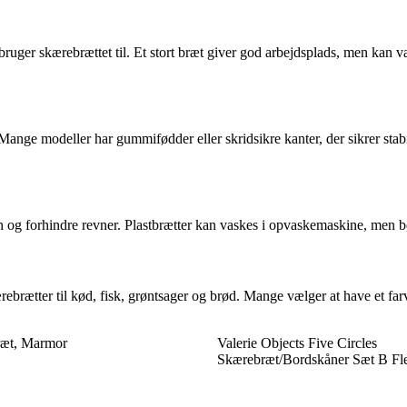
ger skærebrættet til. Et stort bræt giver god arbejdsplads, men kan vær
Mange modeller har gummifødder eller skridsikre kanter, der sikrer stabi
og forhindre revner. Plastbrætter kan vaskes i opvaskemaskine, men bør 
ebrætter til kød, fisk, grøntsager og brød. Mange vælger at have et farv
ræt, Marmor
Valerie Objects Five Circles
Skærebræt/Bordskåner Sæt B Fle