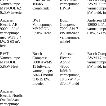
Varmepumpe
100/65
varmepumpe
AWM 9 luft
MYPOOL 62
Combitank
HP-19
varmepumpe t
6,2kW Inverter
kW, hvid, i
Andersen
BWT
Bosch
Andersen El
Electric AE
Varmepumpe
Compress
18000 luft/lu
9000 luft/luft
MYPOOL
7000i AW 7
varmepumpe
varmepumpe
3,5kW Heat
kW luft/vand
6 kW, 5-135
med WiFi, 3,4
varmepumpe,
kW, 5-63 m²,
udedel
hvid
BWT
Bosch
Andersen
Bosch Comp
Varmepumpe
Compress
Electric
AWM 17 luf
MYPOOL
3000 AWMS
Apollo
varmepumpe 
5,8kW Heat
15 luft/vand
48000
kW, hvid, i
varmepumpe,
luft/luft
Alt-i-1 modul
varmepumpe,
til 8-15 kW,
18,5 kW, 45-
Indedel
370 m², hvid
Andersen
Electric Nordic
One luft/vand
varmepumpe