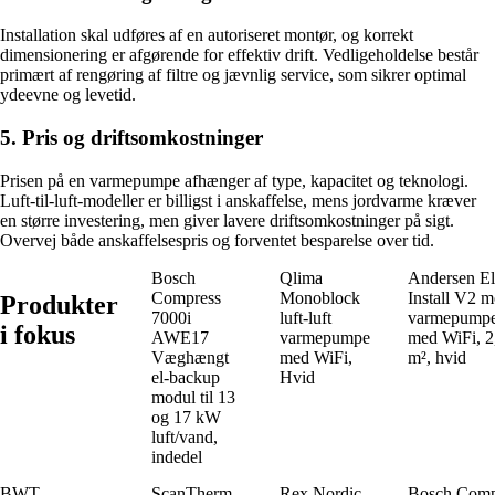
Installation skal udføres af en autoriseret montør, og korrekt
dimensionering er afgørende for effektiv drift. Vedligeholdelse består
primært af rengøring af filtre og jævnlig service, som sikrer optimal
ydeevne og levetid.
5. Pris og driftsomkostninger
Prisen på en varmepumpe afhænger af type, kapacitet og teknologi.
Luft-til-luft-modeller er billigst i anskaffelse, mens jordvarme kræver
en større investering, men giver lavere driftsomkostninger på sigt.
Overvej både anskaffelsespris og forventet besparelse over tid.
Bosch
Qlima
Andersen El
Compress
Monoblock
Install V2 m
Produkter
7000i
luft-luft
varmepumpe/
i fokus
AWE17
varmepumpe
med WiFi, 2
Væghængt
med WiFi,
m², hvid
el-backup
Hvid
modul til 13
og 17 kW
luft/vand,
indedel
BWT
ScanTherm
Rex Nordic
Bosch Comp