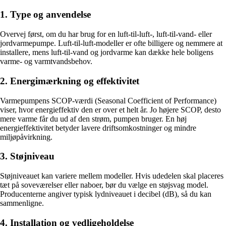
1. Type og anvendelse
Overvej først, om du har brug for en luft-til-luft-, luft-til-vand- eller
jordvarmepumpe. Luft-til-luft-modeller er ofte billigere og nemmere at
installere, mens luft-til-vand og jordvarme kan dække hele boligens
varme- og varmtvandsbehov.
2. Energimærkning og effektivitet
Varmepumpens SCOP-værdi (Seasonal Coefficient of Performance)
viser, hvor energieffektiv den er over et helt år. Jo højere SCOP, desto
mere varme får du ud af den strøm, pumpen bruger. En høj
energieffektivitet betyder lavere driftsomkostninger og mindre
miljøpåvirkning.
3. Støjniveau
Støjniveauet kan variere mellem modeller. Hvis udedelen skal placeres
tæt på soveværelser eller naboer, bør du vælge en støjsvag model.
Producenterne angiver typisk lydniveauet i decibel (dB), så du kan
sammenligne.
4. Installation og vedligeholdelse