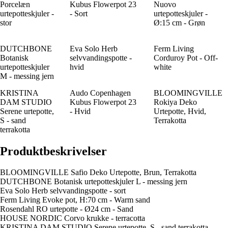
Porcelæn
Kubus Flowerpot 23
Nuovo
urtepotteskjuler -
- Sort
urtepotteskjuler -
stor
Ø:15 cm - Grøn
DUTCHBONE
Eva Solo Herb
Ferm Living
Botanisk
selvvandingspotte -
Corduroy Pot - Off-
urtepotteskjuler
hvid
white
M - messing jern
KRISTINA
Audo Copenhagen
BLOOMINGVILLE
DAM STUDIO
Kubus Flowerpot 23
Rokiya Deko
Serene urtepotte,
- Hvid
Urtepotte, Hvid,
S - sand
Terrakotta
terrakotta
Produktbeskrivelser
BLOOMINGVILLE Safio Deko Urtepotte, Brun, Terrakotta
DUTCHBONE Botanisk urtepotteskjuler L - messing jern
Eva Solo Herb selvvandingspotte - sort
Ferm Living Evoke pot, H:70 cm - Warm sand
Rosendahl RO urtepotte - Ø24 cm - Sand
HOUSE NORDIC Corvo krukke - terracotta
KRISTINA DAM STUDIO Serene urtepotte, S - sand terrakotta