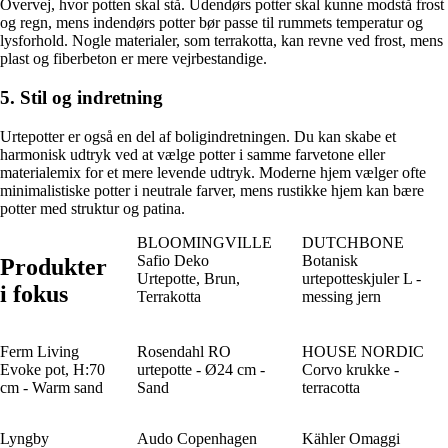
Overvej, hvor potten skal stå. Udendørs potter skal kunne modstå frost
og regn, mens indendørs potter bør passe til rummets temperatur og
lysforhold. Nogle materialer, som terrakotta, kan revne ved frost, mens
plast og fiberbeton er mere vejrbestandige.
5. Stil og indretning
Urtepotter er også en del af boligindretningen. Du kan skabe et
harmonisk udtryk ved at vælge potter i samme farvetone eller
materialemix for et mere levende udtryk. Moderne hjem vælger ofte
minimalistiske potter i neutrale farver, mens rustikke hjem kan bære
potter med struktur og patina.
BLOOMINGVILLE
DUTCHBONE
Safio Deko
Botanisk
Produkter
Urtepotte, Brun,
urtepotteskjuler L -
i fokus
Terrakotta
messing jern
Ferm Living
Rosendahl RO
HOUSE NORDIC
Evoke pot, H:70
urtepotte - Ø24 cm -
Corvo krukke -
cm - Warm sand
Sand
terracotta
Lyngby
Audo Copenhagen
Kähler Omaggi