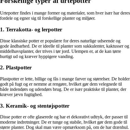
Forskellige typer af urtepotter
Urtepotter findes i mange former og materialer, som hver især har deres
fordele og egner sig til forskellige planter og miljøer.
1. Terrakotta- og lerpotter
Disse klassiske potter er populære for deres naturlige udseende og
gode åndbarhed. De er ideelle til planter som sukkulenter, kaktusser og
middelhavsplanter, der trives i tør jord. Ulempen er, at de kan tørre
hurtigt ud og kræver hyppigere vanding.
2. Plastpotter
Plastpotter er lette, billige og fås i mange farver og størrelser. De holder
godt på fugt og er nemme at rengøre, hvilket gør dem velegnede til
både indendørs og udendørs brug. De er især praktiske til planter, der
kræver jævn fugtighed.
3. Keramik- og stentøjspotter
Disse potter er ofte glaserede og har et dekorativt udtryk, der passer til
moderne indretninger. De er tunge og stabile, hvilket gør dem gode til
større planter. Dog skal man være opmærksom på, om de har drænhul.