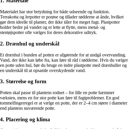
1. Materiale
Materialet har stor betydning for både udseende og funktion.
Terrakotta og lerpotter er porøse og tillader rødderne at ånde, hvilket
gør dem ideelle til planter, der ikke tåler for meget fugt. Plastpotter
holder bedre på vandet og er lette at flytte, mens metal- og
stentøjspotter ofte vælges for deres dekorative udtryk.
2. Drænhul og underskål
Et drænhul i bunden af potten er afgørende for at undgå overvanding.
Vand, der ikke kan løbe fra, kan føre til råd i rødderne. Hvis du vælger
en potte uden hul, bør du bruge en indre plastpotte med drænhuller og
en underskål til at opsamle overskydende vand.
3. Størrelse og form
Potten skal passe til plantens rodnet – for lille en potte hæmmer
væksten, mens en for stor potte kan føre til fugtproblemer. En god
tommelfingerregel er at vælge en potte, der er 2–4 cm større i diameter
end plantens nuværende potte.
4. Placering og klima