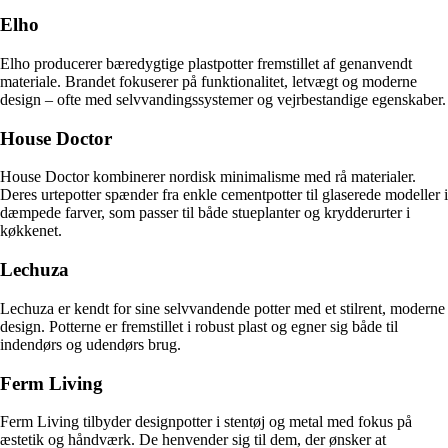
Elho
Elho producerer bæredygtige plastpotter fremstillet af genanvendt
materiale. Brandet fokuserer på funktionalitet, letvægt og moderne
design – ofte med selvvandingssystemer og vejrbestandige egenskaber.
House Doctor
House Doctor kombinerer nordisk minimalisme med rå materialer.
Deres urtepotter spænder fra enkle cementpotter til glaserede modeller i
dæmpede farver, som passer til både stueplanter og krydderurter i
køkkenet.
Lechuza
Lechuza er kendt for sine selvvandende potter med et stilrent, moderne
design. Potterne er fremstillet i robust plast og egner sig både til
indendørs og udendørs brug.
Ferm Living
Ferm Living tilbyder designpotter i stentøj og metal med fokus på
æstetik og håndværk. De henvender sig til dem, der ønsker at