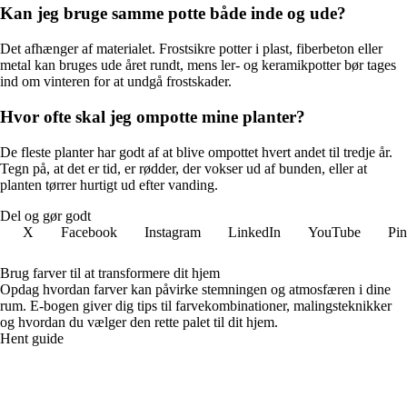
Kan jeg bruge samme potte både inde og ude?
Det afhænger af materialet. Frostsikre potter i plast, fiberbeton eller
metal kan bruges ude året rundt, mens ler- og keramikpotter bør tages
ind om vinteren for at undgå frostskader.
Hvor ofte skal jeg ompotte mine planter?
De fleste planter har godt af at blive ompottet hvert andet til tredje år.
Tegn på, at det er tid, er rødder, der vokser ud af bunden, eller at
planten tørrer hurtigt ud efter vanding.
Del og gør godt
X
Facebook
Instagram
LinkedIn
YouTube
Pin
Brug farver til at transformere dit hjem
Opdag hvordan farver kan påvirke stemningen og atmosfæren i dine
rum. E-bogen giver dig tips til farvekombinationer, malingsteknikker
og hvordan du vælger den rette palet til dit hjem.
Hent guide