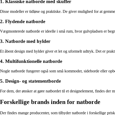
1. Klassiske natborde med skuffer
Disse modeller er tidløse og praktiske. De giver mulighed for at gemme 
2. Flydende natborde
Vægmonterede natborde er ideelle i små rum, hvor gulvpladsen er begræn
3. Natborde med hylder
Et åbent design med hylder giver et let og uformelt udtryk. Det er prak
4. Multifunktionelle natborde
Nogle natborde fungerer også som små kommoder, sideborde eller opbev
5. Design- og statementborde
For dem, der ønsker at gøre natbordet til et designelement, findes der ma
Forskellige brands inden for natborde
Der findes mange producenter, som tilbyder natborde i forskellige priskla