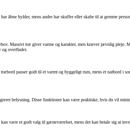
ar åbne hylder, mens andre har skuffer eller skabe til at gemme person
ehov. Massivt træ giver varme og karakter, men kræver jævnlig pleje. M
r og overflader.
ræbord passer godt til et varmt og hyggeligt rum, mens et natbord i so
reret belysning. Disse funktioner kan være praktiske, hvis du vil mini
an være et godt valg til gæsteværelset, mens det kan betale sig at investe