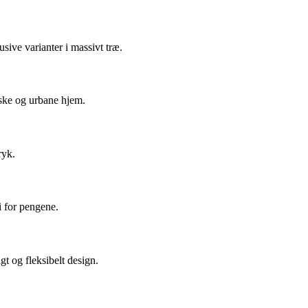
sive varianter i massivt træ.
iske og urbane hjem.
ryk.
i for pengene.
t og fleksibelt design.