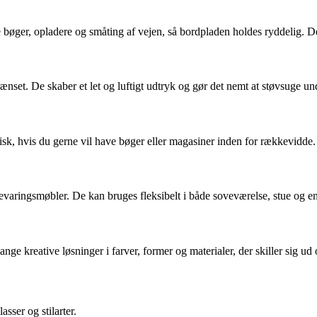
bøger, opladere og småting af vejen, så bordpladen holdes ryddelig. De 
set. De skaber et let og luftigt udtryk og gør det nemt at støvsuge un
tisk, hvis du gerne vil have bøger eller magasiner inden for rækkevidde.
aringsmøbler. De kan bruges fleksibelt i både soveværelse, stue og en
nge kreative løsninger i farver, former og materialer, der skiller sig ud 
sser og stilarter.