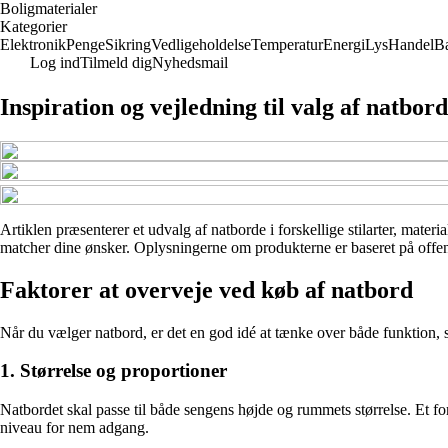
Boligmaterialer
Kategorier
Elektronik
Penge
Sikring
Vedligeholdelse
Temperatur
Energi
Lys
Handel
B
Log ind
Tilmeld dig
Nyhedsmail
Inspiration og vejledning til valg af natbord
Artiklen præsenterer et udvalg af natborde i forskellige stilarter, materi
matcher dine ønsker. Oplysningerne om produkterne er baseret på offent
Faktorer at overveje ved køb af natbord
Når du vælger natbord, er det en god idé at tænke over både funktion, st
1. Størrelse og proportioner
Natbordet skal passe til både sengens højde og rummets størrelse. Et f
niveau for nem adgang.