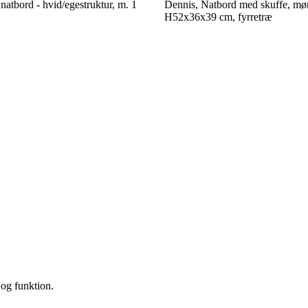
tbord - hvid/egestruktur, m. 1
Dennis, Natbord med skuffe, mø
H52x36x39 cm, fyrretræ
 og funktion.