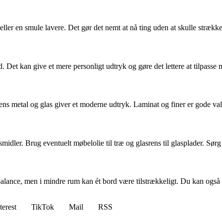
 en smule lavere. Det gør det nemt at nå ting uden at skulle strække s
et kan give et mere personligt udtryk og gøre det lettere at tilpasse mø
ns metal og glas giver et moderne udtryk. Laminat og finer er gode valg
idler. Brug eventuelt møbelolie til træ og glasrens til glasplader. Sørg
lance, men i mindre rum kan ét bord være tilstrækkeligt. Du kan også 
terest
TikTok
Mail
RSS